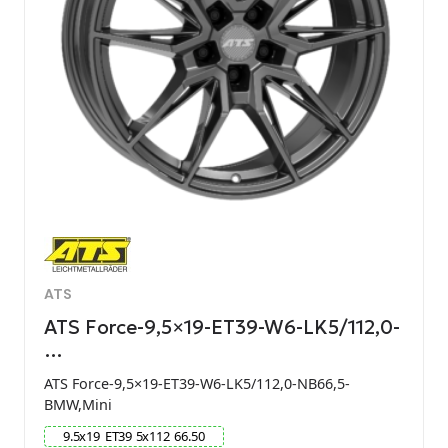
ATS
ATS Force-9,5×19-ET39-W6-LK5/112,0-
…
ATS Force-9,5×19-ET39-W6-LK5/112,0-NB66,5-
BMW,Mini
9.5
x
19
ET
39
5
x
112
66.50