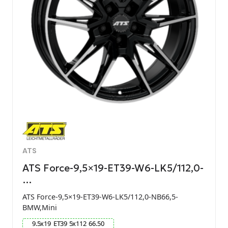
ATS
ATS Force-9,5×19-ET39-W6-LK5/112,0-
…
ATS Force-9,5×19-ET39-W6-LK5/112,0-NB66,5-
BMW,Mini
9.5
x
19
ET
39
5
x
112
66.50