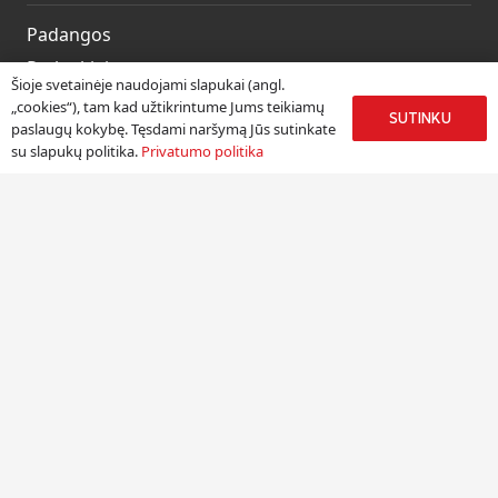
Padangos
Ratlankiai
Šioje svetainėje naudojami slapukai (angl.
Kitos prekės
„cookies“), tam kad užtikrintume Jums teikiamų
SUTINKU
paslaugų kokybę. Tęsdami naršymą Jūs sutinkate
Paslaugos
su slapukų politika.
Privatumo politika
Informacija
Apie mus
Paslaugos
Pristatymas
Naudinga informacija
Kontaktai