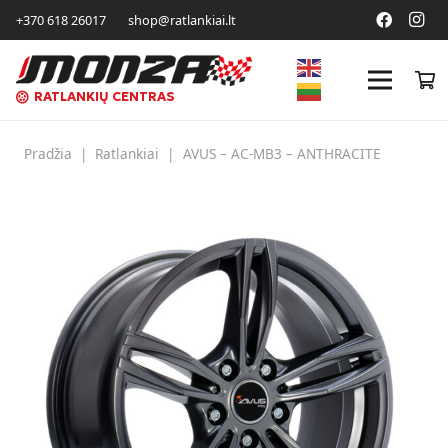
+370 618 26017
shop@ratlankiai.lt
RATLANKIŲ CENTRAS
Pradžia
|
Ratlankiai
|
AVUS – AC-MB3 – ANTHRACITE