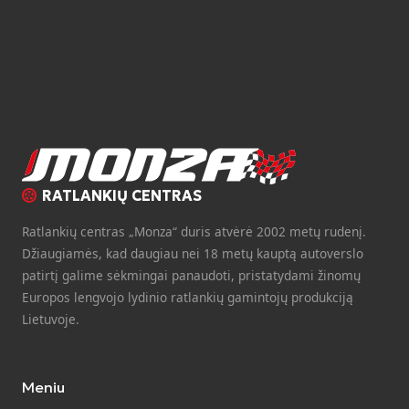
RATLANKIŲ CENTRAS
Ratlankių centras „Monza“ duris atvėrė 2002 metų rudenį.
Džiaugiamės, kad daugiau nei 18 metų kauptą autoverslo
patirtį galime sėkmingai panaudoti, pristatydami žinomų
Europos lengvojo lydinio ratlankių gamintojų produkciją
Lietuvoje.
Meniu