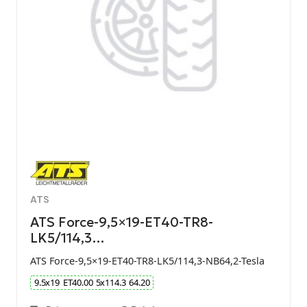
ATS
ATS Force-9,5×19-ET40-TR8-
LK5/114,3…
ATS Force-9,5×19-ET40-TR8-LK5/114,3-NB64,2-Tesla
9.5
x
19
ET
40.00
5
x
114.3
64.20