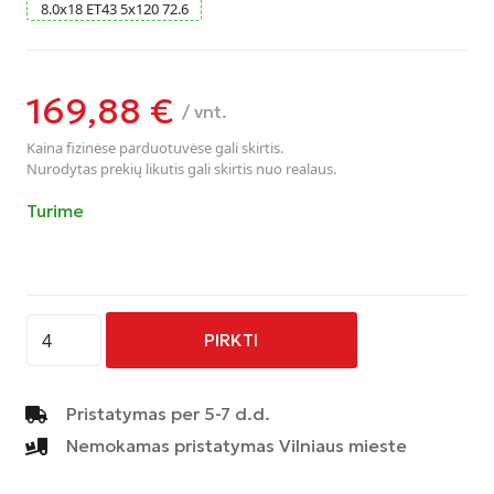
8.0
x
18
ET43
5
x
120
72.6
169,88
€
/ vnt.
Kaina fizinėse parduotuvėse gali skirtis.
Nurodytas prekių likutis gali skirtis nuo realaus.
Turime
produkto
PIRKTI
kiekis:
AVUS
-
Pristatymas per 5-7 d.d.
AC-
Nemokamas pristatymas Vilniaus mieste
MB3
-