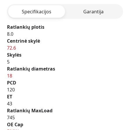
ANTHRACITE
Specifikacijos
Garantija
Ratlankių plotis
8.0
Centrinė skylė
72.6
Skylės
5
Ratlankių diametras
18
PCD
120
ET
43
Ratlankių MaxLoad
745
OE Cap