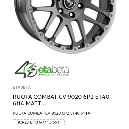
ETABETA
RUOTA COMBAT CV 9020 6P2 ET40
6114 MATT…
RUOTA COMBAT CV 9020 6P2 ET40 6114
9.0
x
20
ET
40
6
x
114.3
66.1