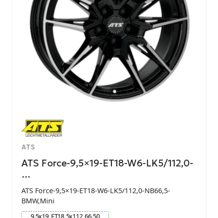
ATS
ATS Force-9,5×19-ET18-W6-LK5/112,0-
…
ATS Force-9,5×19-ET18-W6-LK5/112,0-NB66,5-
BMW,Mini
9.5
x
19
ET
18
5
x
112
66.50