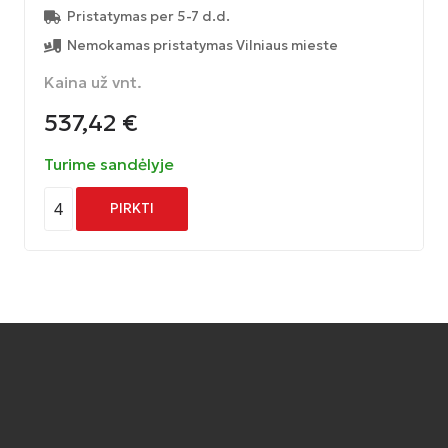
Pristatymas per 5-7 d.d.
Nemokamas pristatymas Vilniaus mieste
Kaina už vnt.
537,42
€
Turime sandėlyje
4
PIRKTI