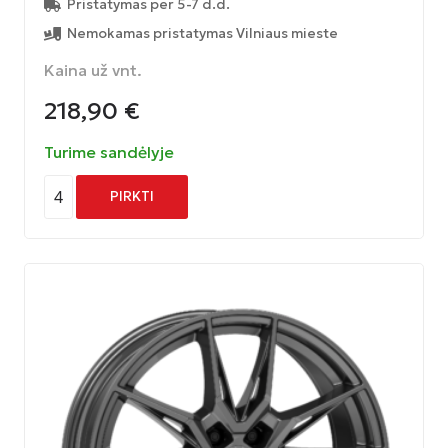
Pristatymas per 5-7 d.d.
Nemokamas pristatymas Vilniaus mieste
Kaina už vnt.
218,90
€
Turime sandėlyje
4
PIRKTI