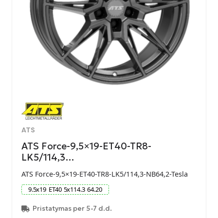
ATS
ATS Force-9,5×19-ET40-TR8-
LK5/114,3…
ATS Force-9,5×19-ET40-TR8-LK5/114,3-NB64,2-Tesla
9.5
x
19
ET
40
5
x
114.3
64.20
Pristatymas per 5-7 d.d.