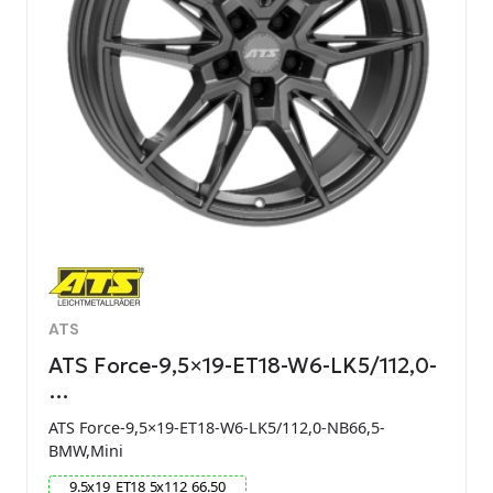
ATS
ATS Force-9,5×19-ET18-W6-LK5/112,0-
…
ATS Force-9,5×19-ET18-W6-LK5/112,0-NB66,5-
BMW,Mini
9.5
x
19
ET
18
5
x
112
66.50