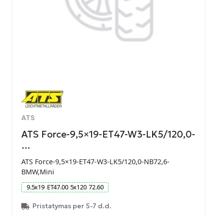
ATS
ATS Force-9,5×19-ET47-W3-LK5/120,0-
…
ATS Force-9,5×19-ET47-W3-LK5/120,0-NB72,6-
BMW,Mini
9.5
x
19
ET
47.00
5
x
120
72.60
Pristatymas per 5-7 d.d.