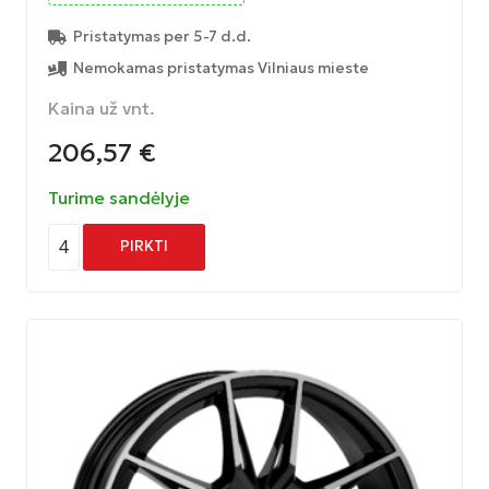
Pristatymas per 5-7 d.d.
Nemokamas pristatymas Vilniaus mieste
Kaina už vnt.
206,57
€
Turime sandėlyje
4
PIRKTI