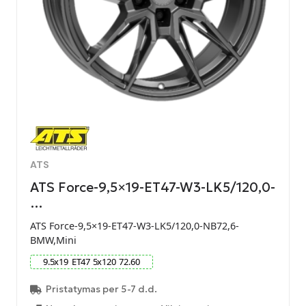
ATS
ATS Force-9,5×19-ET47-W3-LK5/120,0-
…
ATS Force-9,5×19-ET47-W3-LK5/120,0-NB72,6-
BMW,Mini
9.5
x
19
ET
47
5
x
120
72.60
Pristatymas per 5-7 d.d.