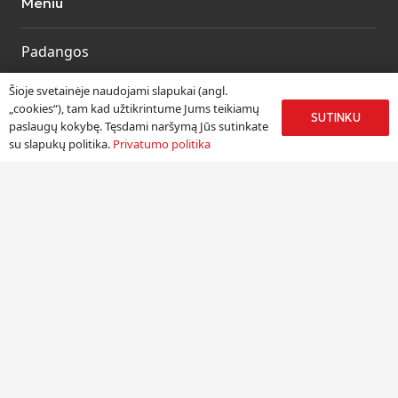
Meniu
Padangos
Ratlankiai
Šioje svetainėje naudojami slapukai (angl.
Kitos prekės
„cookies“), tam kad užtikrintume Jums teikiamų
SUTINKU
paslaugų kokybę. Tęsdami naršymą Jūs sutinkate
Paslaugos
su slapukų politika.
Privatumo politika
Informacija
Apie mus
Paslaugos
Pristatymas
Naudinga informacija
Kontaktai