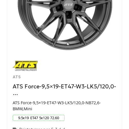
ATS
ATS Force-9,5×19-ET47-W3-LK5/120,0-
…
ATS Force-9,5×19-ET47-W3-LK5/120,0-NB72,6-
BMW,Mini
9.5
x
19
ET
47
5
x
120
72.60