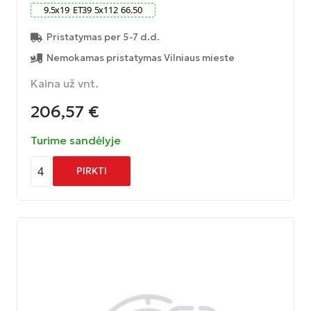
9.5
x
19
ET
39
5
x
112
66.50
Pristatymas per 5-7 d.d.
Nemokamas pristatymas Vilniaus mieste
Kaina už vnt.
206,57
€
Turime sandėlyje
4
PIRKTI