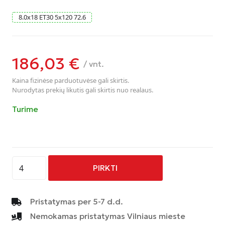
8.0
x
18
ET30
5
x
120
72.6
186,03
€
/ vnt.
Kaina fizinėse parduotuvėse gali skirtis.
Nurodytas prekių likutis gali skirtis nuo realaus.
Turime
produkto
PIRKTI
kiekis:
AVUS
-
Pristatymas per 5-7 d.d.
AC-
Nemokamas pristatymas Vilniaus mieste
MB3