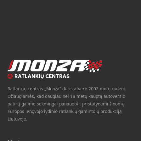
RATLANKIŲ CENTRAS
Ratlankių centras „Monza“ duris atvėrė 2002 metų rudenį.
Džiaugiamės, kad daugiau nei 18 metų kauptą autoverslo
patirtį galime sėkmingai panaudoti, pristatydami žinomų
Europos lengvojo lydinio ratlankių gamintojų produkciją
Lietuvoje.