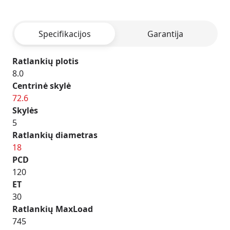
-
BLACK
Specifikacijos
Garantija
POLISHED
Ratlankių plotis
8.0
Centrinė skylė
72.6
Skylės
5
Ratlankių diametras
18
PCD
120
ET
30
Ratlankių MaxLoad
745