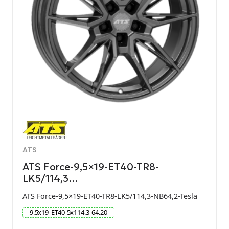
ATS
ATS Force-9,5×19-ET40-TR8-
LK5/114,3…
ATS Force-9,5×19-ET40-TR8-LK5/114,3-NB64,2-Tesla
9.5
x
19
ET
40
5
x
114.3
64.20