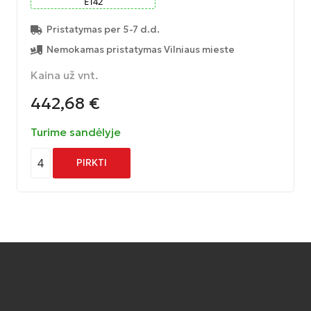
ET
42
Pristatymas per 5-7 d.d.
Nemokamas pristatymas Vilniaus mieste
Kaina už vnt.
442,68
€
Turime sandėlyje
4
PIRKTI