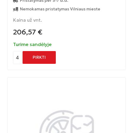
Pristatymas per 5-7 d.d.
Nemokamas pristatymas Vilniaus mieste
Kaina už vnt.
206,57
€
Turime sandėlyje
4
PIRKTI