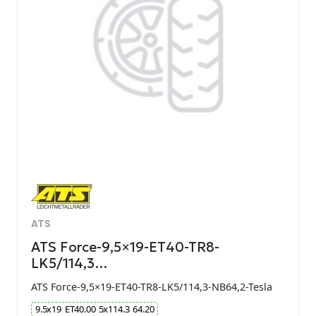
ATS
ATS Force-9,5×19-ET40-TR8-
LK5/114,3…
ATS Force-9,5×19-ET40-TR8-LK5/114,3-NB64,2-Tesla
9.5
x
19
ET
40.00
5
x
114.3
64.20