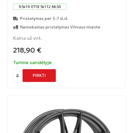
9.5
x
19
ET
18
5
x
112
66.50
Pristatymas per 5-7 d.d.
Nemokamas pristatymas Vilniaus mieste
Kaina už vnt.
218,90
€
Turime sandėlyje
4
PIRKTI