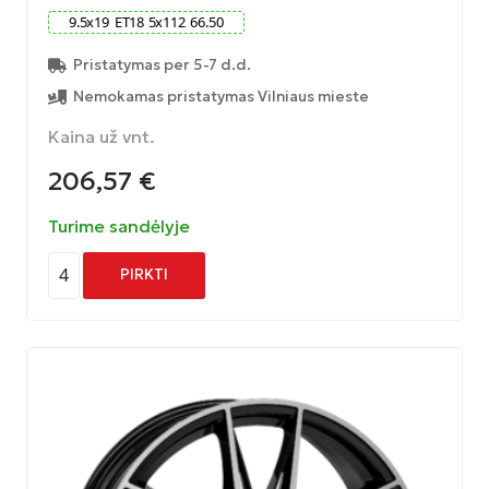
9.5
x
19
ET
18
5
x
112
66.50
Pristatymas per 5-7 d.d.
Nemokamas pristatymas Vilniaus mieste
Kaina už vnt.
206,57
€
Turime sandėlyje
4
PIRKTI