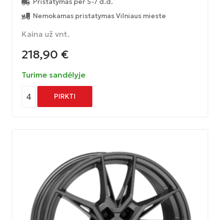
Pristatymas per 5-7 d.d.
Nemokamas pristatymas Vilniaus mieste
Kaina už vnt.
218,90
€
Turime sandėlyje
4
PIRKTI