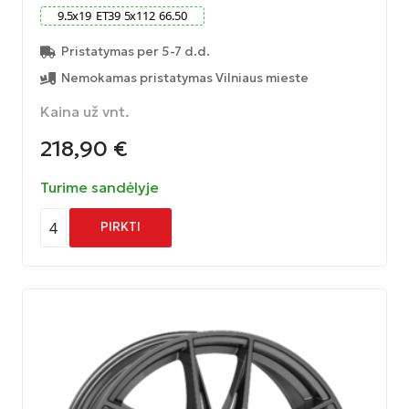
9.5
x
19
ET
39
5
x
112
66.50
Pristatymas per 5-7 d.d.
Nemokamas pristatymas Vilniaus mieste
Kaina už vnt.
218,90
€
Turime sandėlyje
4
PIRKTI