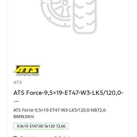
ATS
ATS Force-9,5×19-ET47-W3-LK5/120,0-
…
ATS Force-9,5×19-ET47-W3-LK5/120,0-NB72,6-
BMW,Mini
9.5
x
19
ET
47.00
5
x
120
72.60