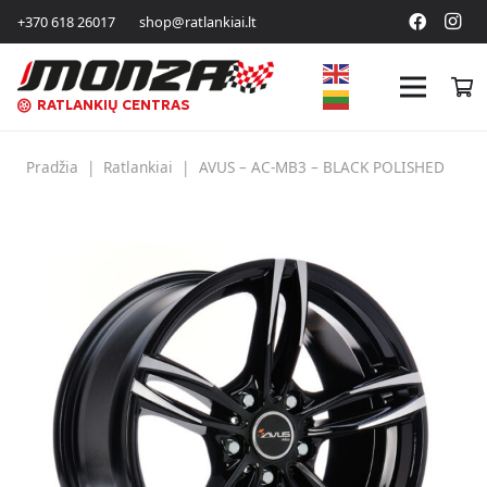
+370 618 26017
shop@ratlankiai.lt
RATLANKIŲ CENTRAS
Pradžia
|
Ratlankiai
|
AVUS – AC-MB3 – BLACK POLISHED