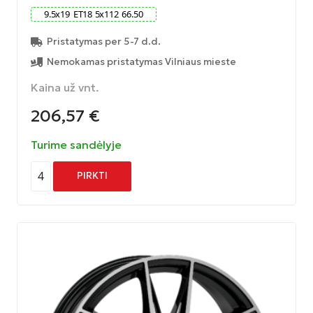
9.5
x
19
ET
18
5
x
112
66.50
Pristatymas per 5-7 d.d.
Nemokamas pristatymas Vilniaus mieste
Kaina už vnt.
206,57
€
Turime sandėlyje
4
PIRKTI