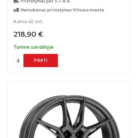
Pristatymas per 5-7 d.d.
Nemokamas pristatymas Vilniaus mieste
Kaina už vnt.
218,90
€
Turime sandėlyje
4
PIRKTI