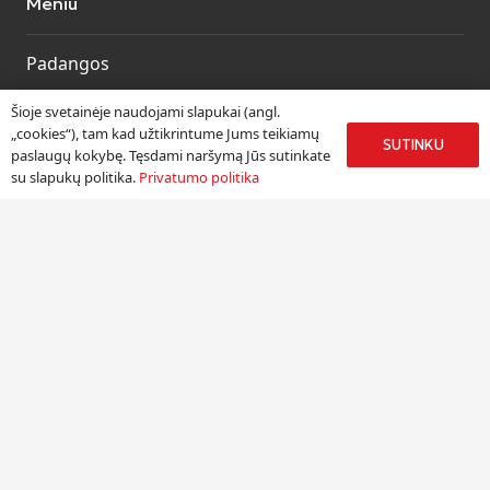
Meniu
Padangos
Ratlankiai
Šioje svetainėje naudojami slapukai (angl.
Kitos prekės
„cookies“), tam kad užtikrintume Jums teikiamų
SUTINKU
paslaugų kokybę. Tęsdami naršymą Jūs sutinkate
Paslaugos
su slapukų politika.
Privatumo politika
Informacija
Apie mus
Paslaugos
Pristatymas
Naudinga informacija
Kontaktai