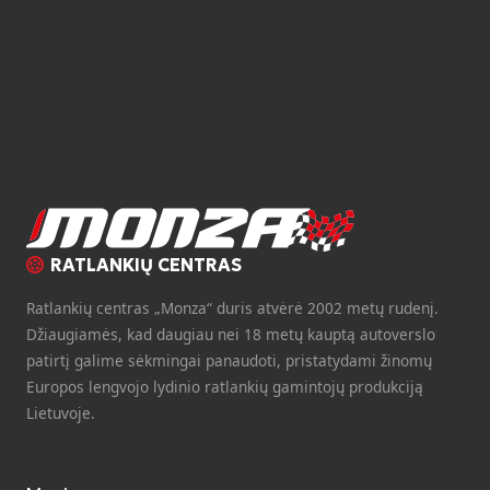
RATLANKIŲ CENTRAS
Ratlankių centras „Monza“ duris atvėrė 2002 metų rudenį.
Džiaugiamės, kad daugiau nei 18 metų kauptą autoverslo
patirtį galime sėkmingai panaudoti, pristatydami žinomų
Europos lengvojo lydinio ratlankių gamintojų produkciją
Lietuvoje.