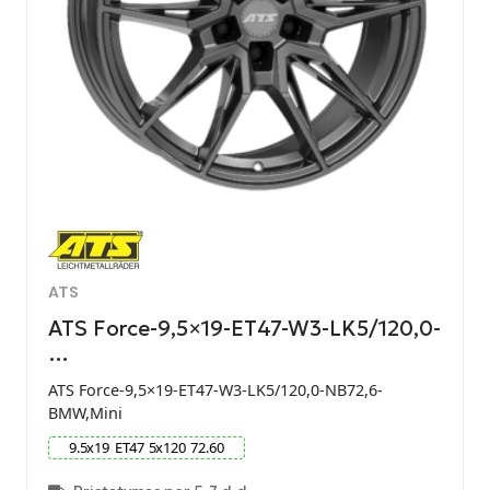
ATS
ATS Force-9,5×19-ET47-W3-LK5/120,0-
…
ATS Force-9,5×19-ET47-W3-LK5/120,0-NB72,6-
BMW,Mini
9.5
x
19
ET
47
5
x
120
72.60