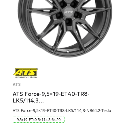
ATS
ATS Force-9,5×19-ET40-TR8-
LK5/114,3…
ATS Force-9,5×19-ET40-TR8-LK5/114,3-NB64,2-Tesla
9.5
x
19
ET
40
5
x
114.3
64.20