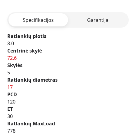
-
BLACK
Specifikacijos
Garantija
POLISHED
Ratlankių plotis
8.0
Centrinė skylė
72.6
Skylės
5
Ratlankių diametras
17
PCD
120
ET
30
Ratlankių MaxLoad
778