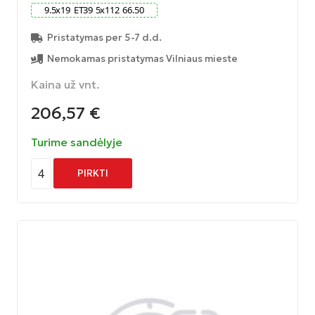
9.5
x
19
ET
39
5
x
112
66.50
Pristatymas per 5-7 d.d.
Nemokamas pristatymas Vilniaus mieste
Kaina už vnt.
206,57
€
Turime sandėlyje
4
PIRKTI