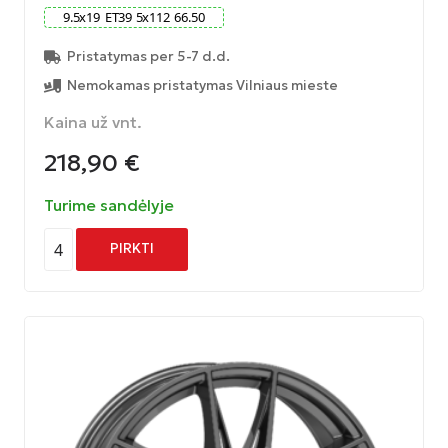
9.5
x
19
ET
39
5
x
112
66.50
Pristatymas per 5-7 d.d.
Nemokamas pristatymas Vilniaus mieste
Kaina už vnt.
218,90
€
Turime sandėlyje
4
PIRKTI