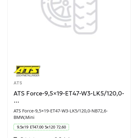
ATS
ATS Force-9,5×19-ET47-W3-LK5/120,0-
…
ATS Force-9,5×19-ET47-W3-LK5/120,0-NB72,6-
BMW,Mini
9.5
x
19
ET
47.00
5
x
120
72.60