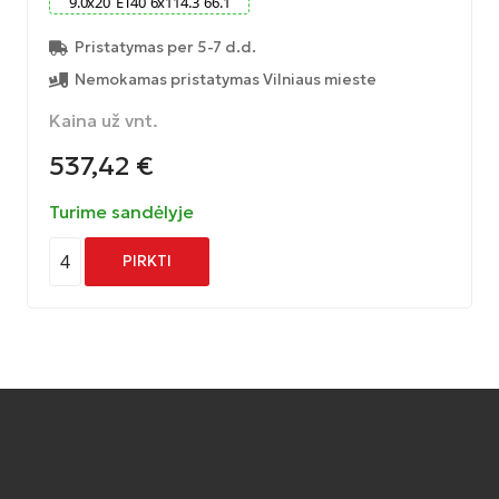
9.0
x
20
ET
40
6
x
114.3
66.1
Pristatymas per 5-7 d.d.
Nemokamas pristatymas Vilniaus mieste
Kaina už vnt.
537,42
€
Turime sandėlyje
4
PIRKTI