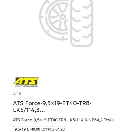
ATS
ATS Force-9,5×19-ET40-TR8-
LK5/114,3…
ATS Force-9,5×19-ET40-TR8-LK5/114,3-NB64,2-Tesla
9.5
x
19
ET
40.00
5
x
114.3
64.20