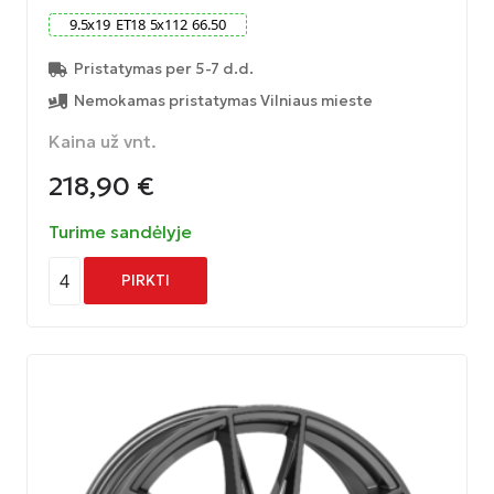
9.5
x
19
ET
18
5
x
112
66.50
Pristatymas per 5-7 d.d.
Nemokamas pristatymas Vilniaus mieste
Kaina už vnt.
218,90
€
Turime sandėlyje
4
PIRKTI