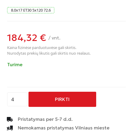
8.0
x
17
ET30
5
x
120
72.6
184,32
€
/ vnt.
Kaina fizinėse parduotuvėse gali skirtis.
Nurodytas prekių likutis gali skirtis nuo realaus.
Turime
produkto
PIRKTI
kiekis:
AVUS
-
Pristatymas per 5-7 d.d.
AC-
Nemokamas pristatymas Vilniaus mieste
MB1