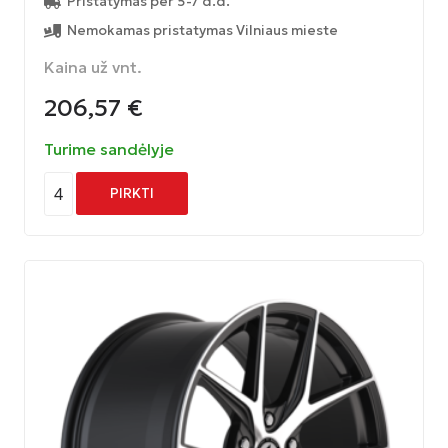
Pristatymas per 5-7 d.d.
Nemokamas pristatymas Vilniaus mieste
Kaina už vnt.
206,57
€
Turime sandėlyje
4
PIRKTI