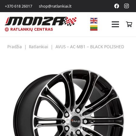
+370 618 26017
shop@ratlankiai.lt
RATLANKIŲ CENTRAS
Pradžia
|
Ratlankiai
|
AVUS – AC-MB1 – BLACK POLISHED