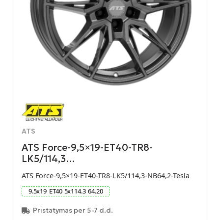
ATS
ATS Force-9,5×19-ET40-TR8-
LK5/114,3…
ATS Force-9,5×19-ET40-TR8-LK5/114,3-NB64,2-Tesla
9.5
x
19
ET
40
5
x
114.3
64.20
Pristatymas per 5-7 d.d.