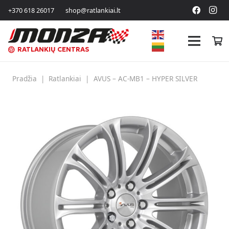
+370 618 26017
shop@ratlankiai.lt
RATLANKIŲ CENTRAS
Pradžia
|
Ratlankiai
|
AVUS – AC-MB1 – HYPER SILVER