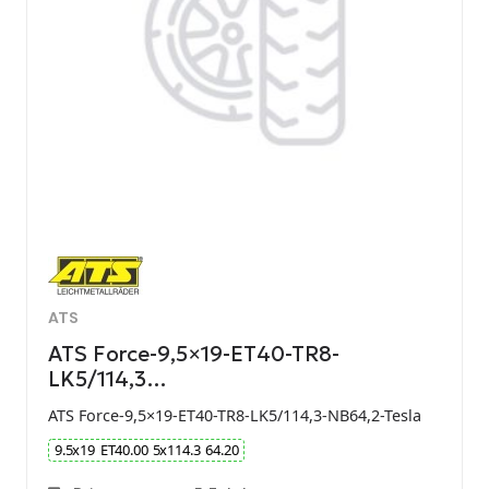
ATS
ATS Force-9,5×19-ET40-TR8-
LK5/114,3…
ATS Force-9,5×19-ET40-TR8-LK5/114,3-NB64,2-Tesla
9.5
x
19
ET
40.00
5
x
114.3
64.20