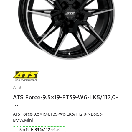
ATS
ATS Force-9,5×19-ET39-W6-LK5/112,0-
…
ATS Force-9,5×19-ET39-W6-LK5/112,0-NB66,5-
BMW,Mini
9.5
x
19
ET
39
5
x
112
66.50