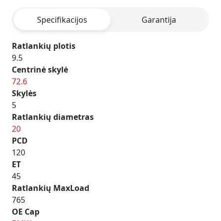
HYPER
Specifikacijos
Garantija
SILVER
Ratlankių plotis
9.5
Centrinė skylė
72.6
Skylės
5
Ratlankių diametras
20
PCD
120
ET
45
Ratlankių MaxLoad
765
OE Cap