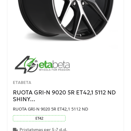
ETABETA
RUOTA GRI-N 9020 5R ET42,1 5112 ND
SHINY…
RUOTA GRI-N 9020 5R ET42,1 5112 ND
ET
42
Pristatymas per 5-7 d.d.