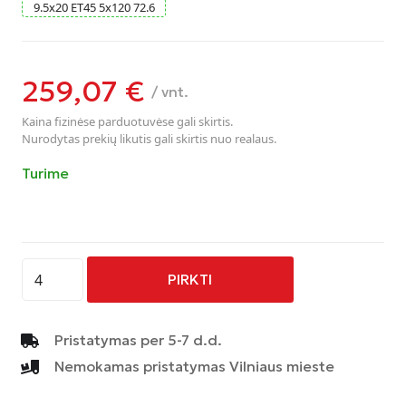
9.5
x
20
ET45
5
x
120
72.6
259,07
€
/ vnt.
Kaina fizinėse parduotuvėse gali skirtis.
Nurodytas prekių likutis gali skirtis nuo realaus.
Turime
produkto
PIRKTI
kiekis:
AVUS
-
Pristatymas per 5-7 d.d.
AC-
Nemokamas pristatymas Vilniaus mieste
MB1
-