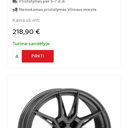
Pristatymas per 5-7 d.d.
Nemokamas pristatymas Vilniaus mieste
Kaina už vnt.
218,90
€
Turime sandėlyje
4
PIRKTI