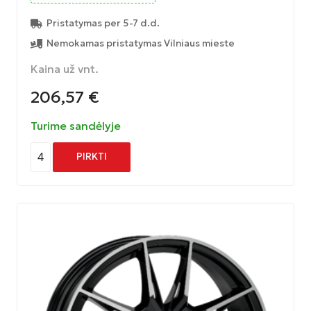
Pristatymas per 5-7 d.d.
Nemokamas pristatymas Vilniaus mieste
Kaina už vnt.
206,57
€
Turime sandėlyje
4
PIRKTI