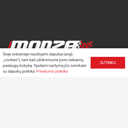
Šioje svetainėje naudojami slapukai (angl.
RATLANKIŲ CENTRAS
„cookies“), tam kad užtikrintume Jums teikiamų
SUTINKU
paslaugų kokybę. Tęsdami naršymą Jūs sutinkate
Ratlankių centras „Monza“ duris atvėrė 2002 metų rudenį.
su slapukų politika.
Privatumo politika
Džiaugiamės, kad daugiau nei 18 metų kauptą autoverslo
patirtį galime sėkmingai panaudoti, pristatydami žinomų
Europos lengvojo lydinio ratlankių gamintojų produkciją
Lietuvoje.
Meniu