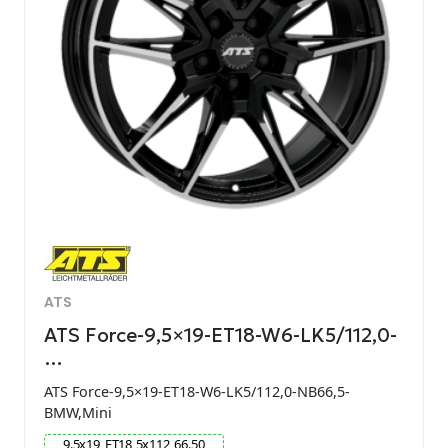
ATS
ATS Force-9,5×19-ET18-W6-LK5/112,0-
…
ATS Force-9,5×19-ET18-W6-LK5/112,0-NB66,5-
BMW,Mini
9.5
x
19
ET
18
5
x
112
66.50