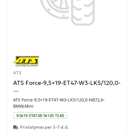
ATS
ATS Force-9,5×19-ET47-W3-LK5/120,0-
…
ATS Force-9,5×19-ET47-W3-LK5/120,0-NB72,6-
BMW,Mini
9.5
x
19
ET
47.00
5
x
120
72.60
Pristatymas per 5-7 d.d.