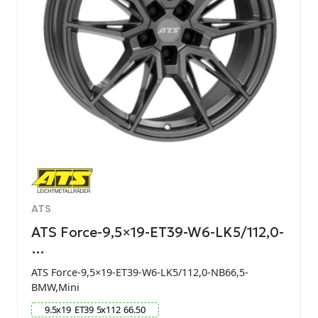
ATS
ATS Force-9,5×19-ET39-W6-LK5/112,0-
…
ATS Force-9,5×19-ET39-W6-LK5/112,0-NB66,5-
BMW,Mini
9.5
x
19
ET
39
5
x
112
66.50