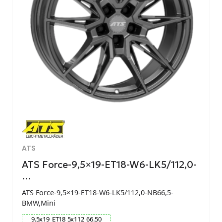
ATS
ATS Force-9,5×19-ET18-W6-LK5/112,0-
…
ATS Force-9,5×19-ET18-W6-LK5/112,0-NB66,5-
BMW,Mini
9.5
x
19
ET
18
5
x
112
66.50