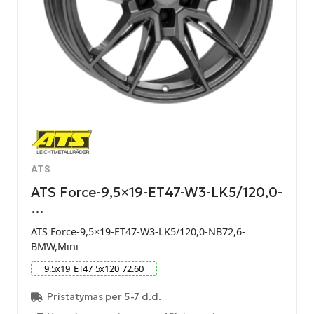
ATS
ATS Force-9,5×19-ET47-W3-LK5/120,0-
…
ATS Force-9,5×19-ET47-W3-LK5/120,0-NB72,6-
BMW,Mini
9.5
x
19
ET
47
5
x
120
72.60
Pristatymas per 5-7 d.d.