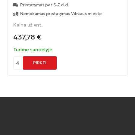
Pristatymas per 5-7 d.d.
Nemokamas pristatymas Vilniaus mieste
Kaina už vnt.
437,78
€
Turime sandėlyje
4
PIRKTI