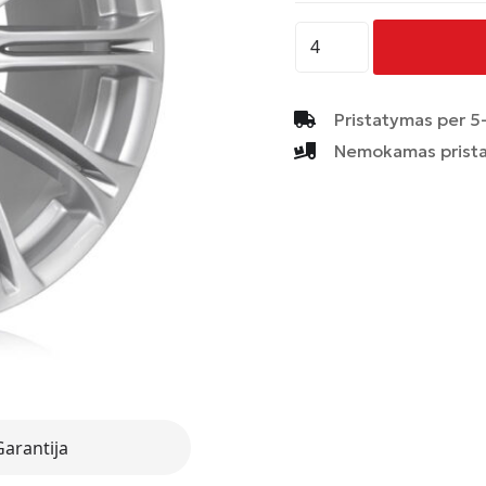
produkto
kiekis:
AVUS
-
Pristatymas per 5-
AC-
Nemokamas prista
MB1
-
HYPER
SILVER
Garantija