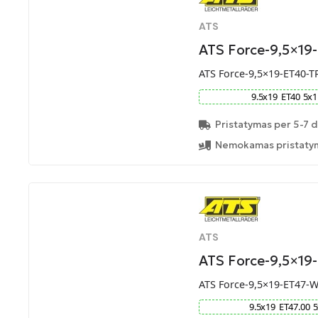
ATS
ATS Force-9,5×19
ATS Force-9,5×19-ET40-T
9.5
x
19
ET
40
5
x
1
Pristatymas per 5-7 d
Nemokamas pristatym
ATS
ATS Force-9,5×1
ATS Force-9,5×19-ET47-
9.5
x
19
ET
47.00
5