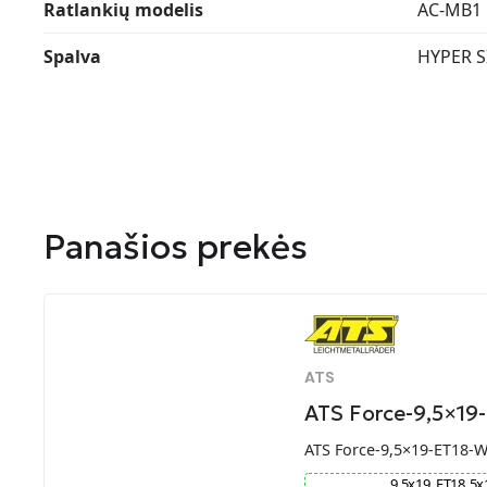
Ratlankių modelis
AC-MB1
Spalva
HYPER S
Panašios prekės
ATS
ATS Force-9,5×19
ATS Force-9,5×19-ET18-
9.5
x
19
ET
18
5
x