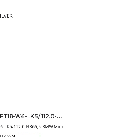
ILVER
-ET18-W6-LK5/112,0-…
W6-LK5/112,0-NB66,5-BMW,Mini
112
66.50