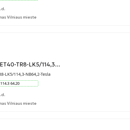
.d.
as Vilniaus mieste
-ET40-TR8-LK5/114,3…
R8-LK5/114,3-NB64,2-Tesla
x
114.3
64.20
.d.
as Vilniaus mieste