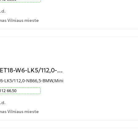
.d.
as Vilniaus mieste
-ET18-W6-LK5/112,0-…
W6-LK5/112,0-NB66,5-BMW,Mini
112
66.50
.d.
as Vilniaus mieste