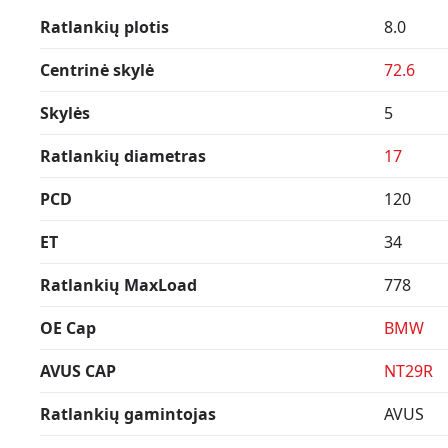
Ratlankių plotis
8.0
Centrinė skylė
72.6
Skylės
5
Ratlankių diametras
17
PCD
120
ET
34
Ratlankių MaxLoad
778
OE Cap
BMW
AVUS CAP
NT29R
Ratlankių gamintojas
AVUS