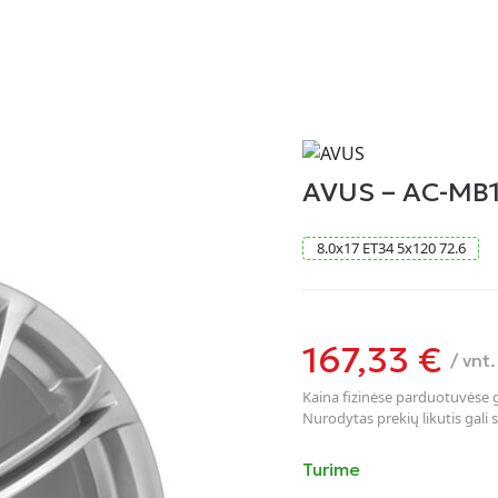
AVUS – AC-MB1
8.0
x
17
ET34
5
x
120
72.6
167,33
€
/ vnt.
Kaina fizinėse parduotuvėse ga
Nurodytas prekių likutis gali s
Turime