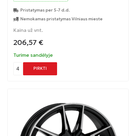
Pristatymas per 5-7 d.d.
Nemokamas pristatymas Vilniaus mieste
Kaina už vnt.
206,57
€
Turime sandėlyje
4
PIRKTI