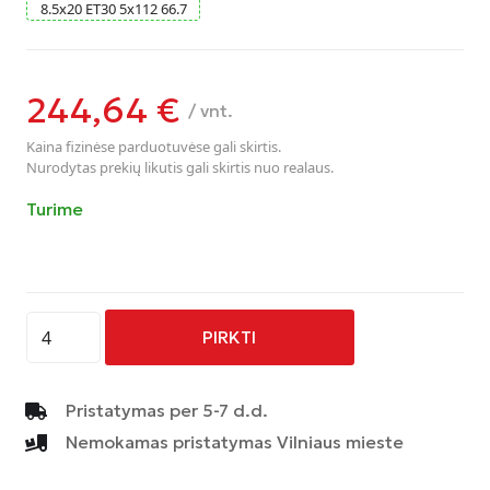
8.5
x
20
ET30
5
x
112
66.7
244,64
€
/ vnt.
Kaina fizinėse parduotuvėse gali skirtis.
Nurodytas prekių likutis gali skirtis nuo realaus.
Turime
produkto
PIRKTI
kiekis:
AVUS
-
Pristatymas per 5-7 d.d.
AC-
Nemokamas pristatymas Vilniaus mieste
M10
-