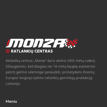
RATLANKIŲ CENTRAS
Ratlankių centras „Monza“ duris atvėrė 2002 metų rudenį.
Džiaugiamės, kad daugiau nei 18 metų kauptą autoverslo
patirtį galime sėkmingai panaudoti, pristatydami žinomų
Europos lengvojo lydinio ratlankių gamintojų produkciją
Lietuvoje.
Meniu