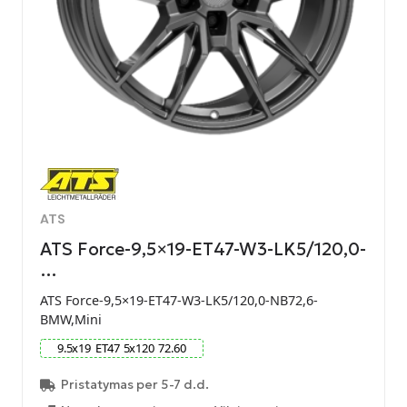
ATS
ATS Force-9,5×19-ET47-W3-LK5/120,0-
…
ATS Force-9,5×19-ET47-W3-LK5/120,0-NB72,6-
BMW,Mini
9.5
x
19
ET
47
5
x
120
72.60
Pristatymas per 5-7 d.d.