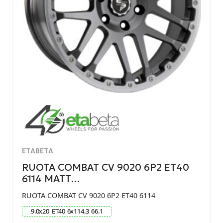
ETABETA
RUOTA COMBAT CV 9020 6P2 ET40
6114 MATT…
RUOTA COMBAT CV 9020 6P2 ET40 6114
9.0
x
20
ET
40
6
x
114.3
66.1