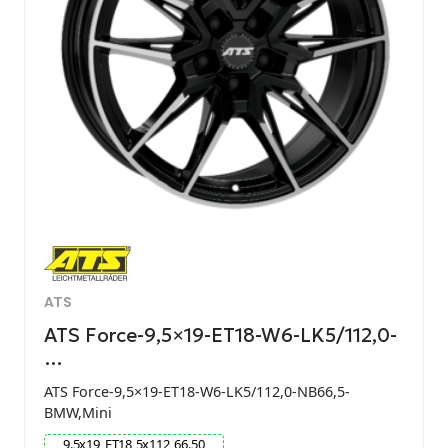
ATS
ATS Force-9,5×19-ET18-W6-LK5/112,0-
…
ATS Force-9,5×19-ET18-W6-LK5/112,0-NB66,5-
BMW,Mini
9.5
x
19
ET
18
5
x
112
66.50