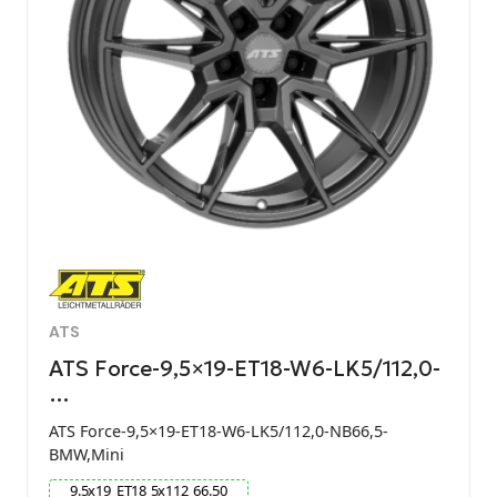
ATS
ATS Force-9,5×19-ET18-W6-LK5/112,0-
…
ATS Force-9,5×19-ET18-W6-LK5/112,0-NB66,5-
BMW,Mini
9.5
x
19
ET
18
5
x
112
66.50