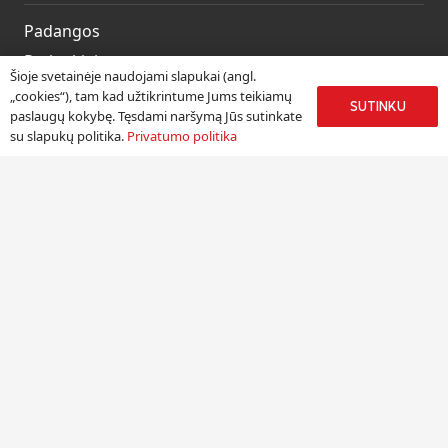
Padangos
Ratlankiai
Šioje svetainėje naudojami slapukai (angl.
Kitos prekės
„cookies“), tam kad užtikrintume Jums teikiamų
SUTINKU
paslaugų kokybę. Tęsdami naršymą Jūs sutinkate
Paslaugos
su slapukų politika.
Privatumo politika
Informacija
Apie mus
Paslaugos
Pristatymas
Naudinga informacija
Kontaktai