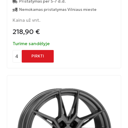
Pristatymas per 5-7 d.d.
Nemokamas pristatymas Vilniaus mieste
Kaina už vnt.
218,90
€
Turime sandėlyje
4
PIRKTI