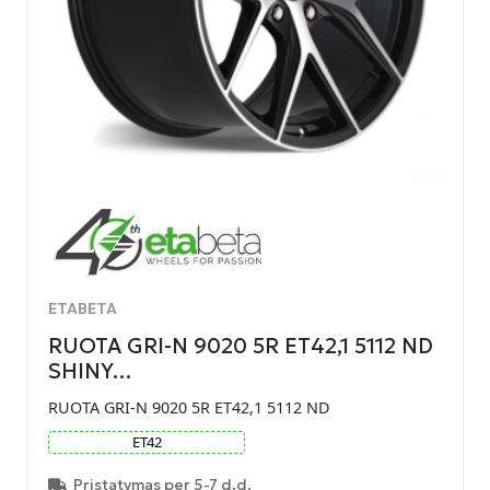
ETABETA
RUOTA GRI-N 9020 5R ET42,1 5112 ND
SHINY…
RUOTA GRI-N 9020 5R ET42,1 5112 ND
ET
42
Pristatymas per 5-7 d.d.