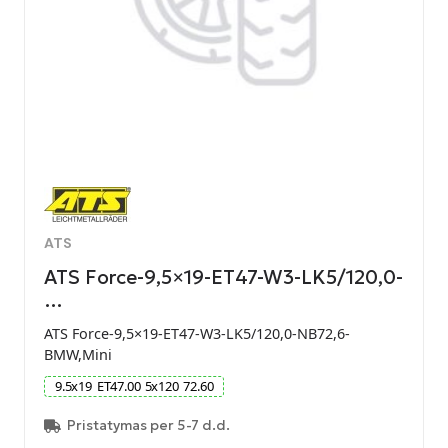
ATS
ATS Force-9,5×19-ET47-W3-LK5/120,0-
…
ATS Force-9,5×19-ET47-W3-LK5/120,0-NB72,6-
BMW,Mini
9.5
x
19
ET
47.00
5
x
120
72.60
Pristatymas per 5-7 d.d.