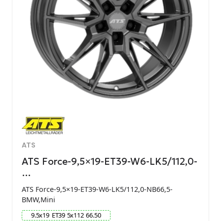
ATS
ATS Force-9,5×19-ET39-W6-LK5/112,0-
…
ATS Force-9,5×19-ET39-W6-LK5/112,0-NB66,5-
BMW,Mini
9.5
x
19
ET
39
5
x
112
66.50