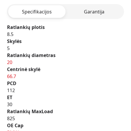
BLACK
Specifikacijos
Garantija
Ratlankių plotis
8.5
Skylės
5
Ratlankių diametras
20
Centrinė skylė
66.7
PCD
112
ET
30
Ratlankių MaxLoad
825
OE Cap