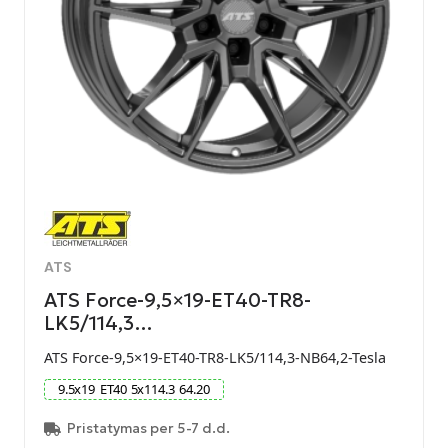
ATS
ATS Force-9,5×19-ET40-TR8-
LK5/114,3…
ATS Force-9,5×19-ET40-TR8-LK5/114,3-NB64,2-Tesla
9.5
x
19
ET
40
5
x
114.3
64.20
Pristatymas per 5-7 d.d.