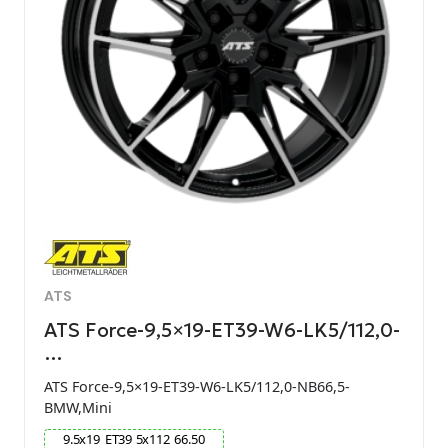
ATS
ATS Force-9,5×19-ET39-W6-LK5/112,0-
…
ATS Force-9,5×19-ET39-W6-LK5/112,0-NB66,5-
BMW,Mini
9.5
x
19
ET
39
5
x
112
66.50