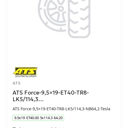
ATS
ATS Force-9,5×19-ET40-TR8-
LK5/114,3…
ATS Force-9,5×19-ET40-TR8-LK5/114,3-NB64,2-Tesla
9.5
x
19
ET
40.00
5
x
114.3
64.20