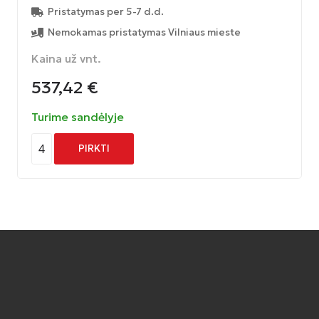
Pristatymas per 5-7 d.d.
Nemokamas pristatymas Vilniaus mieste
Kaina už vnt.
537,42
€
Turime sandėlyje
4
PIRKTI