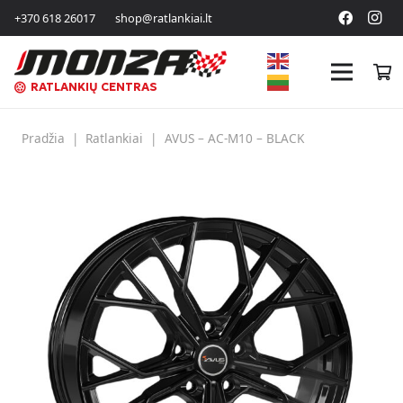
+370 618 26017
shop@ratlankiai.lt
RATLANKIŲ CENTRAS
Pradžia
|
Ratlankiai
|
AVUS – AC-M10 – BLACK