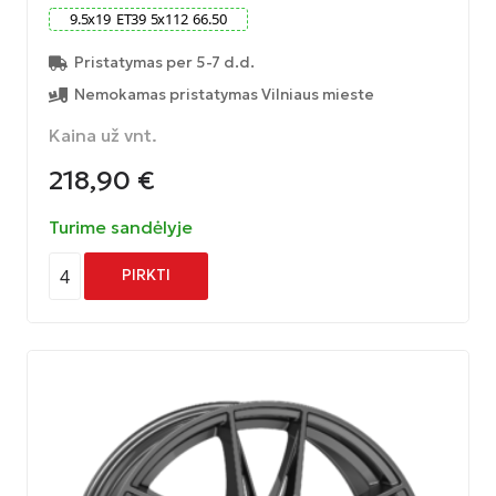
9.5
x
19
ET
39
5
x
112
66.50
Pristatymas per 5-7 d.d.
Nemokamas pristatymas Vilniaus mieste
Kaina už vnt.
218,90
€
Turime sandėlyje
4
PIRKTI