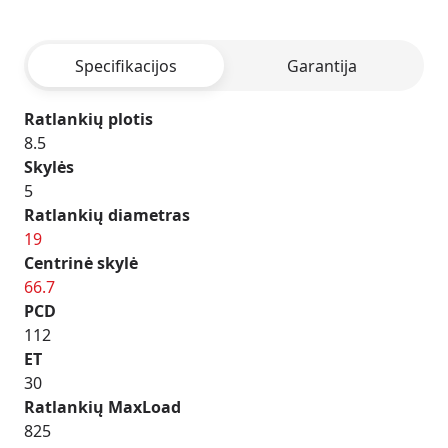
-
BLACK
Specifikacijos
Garantija
POLISHED
Ratlankių plotis
8.5
Skylės
5
Ratlankių diametras
19
Centrinė skylė
66.7
PCD
112
ET
30
Ratlankių MaxLoad
825