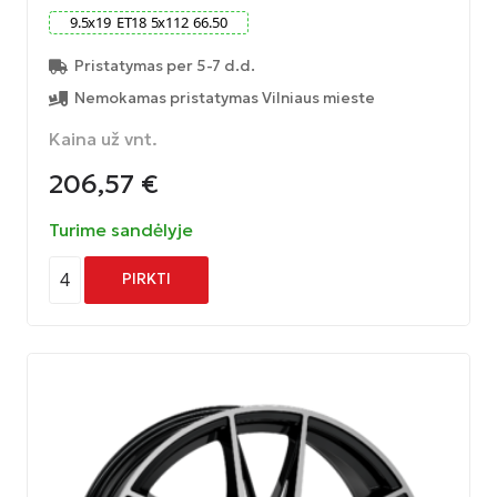
9.5
x
19
ET
18
5
x
112
66.50
Pristatymas per 5-7 d.d.
Nemokamas pristatymas Vilniaus mieste
Kaina už vnt.
206,57
€
Turime sandėlyje
4
PIRKTI