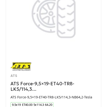
ATS
ATS Force-9,5×19-ET40-TR8-
LK5/114,3…
ATS Force-9,5×19-ET40-TR8-LK5/114,3-NB64,2-Tesla
9.5
x
19
ET
40.00
5
x
114.3
64.20