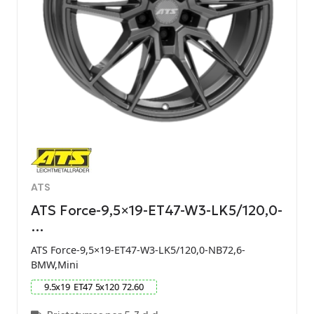
ATS
ATS Force-9,5×19-ET47-W3-LK5/120,0-
…
ATS Force-9,5×19-ET47-W3-LK5/120,0-NB72,6-
BMW,Mini
9.5
x
19
ET
47
5
x
120
72.60