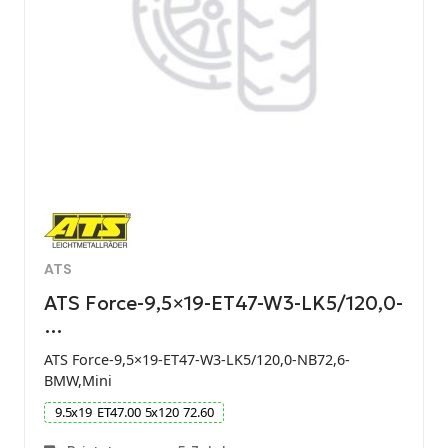
ATS
ATS Force-9,5×19-ET47-W3-LK5/120,0-
…
ATS Force-9,5×19-ET47-W3-LK5/120,0-NB72,6-
BMW,Mini
9.5
x
19
ET
47.00
5
x
120
72.60