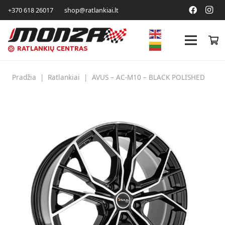
+370 618 26017
shop@ratlankiai.lt
RATLANKIŲ CENTRAS
Pradžia
|
Ratlankiai
|
AVUS – AC-M10 – BLACK POLISHED