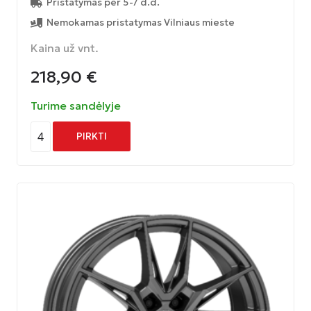
Pristatymas per 5-7 d.d.
Nemokamas pristatymas Vilniaus mieste
Kaina už vnt.
218,90
€
Turime sandėlyje
4
PIRKTI