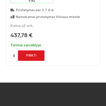
ET
42
Pristatymas per 5-7 d.d.
Nemokamas pristatymas Vilniaus mieste
Kaina už vnt.
437,78
€
Turime sandėlyje
4
PIRKTI