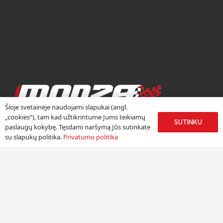
Šioje svetainėje naudojami slapukai (angl.
RATLANKIŲ CENTRAS
„cookies“), tam kad užtikrintume Jums teikiamų
SUTINKU
paslaugų kokybę. Tęsdami naršymą Jūs sutinkate
Ratlankių centras „Monza“ duris atvėrė 2002 metų rudenį.
su slapukų politika.
Privatumo politika
Džiaugiamės, kad daugiau nei 18 metų kauptą autoverslo
patirtį galime sėkmingai panaudoti, pristatydami žinomų
Europos lengvojo lydinio ratlankių gamintojų produkciją
Lietuvoje.
Meniu