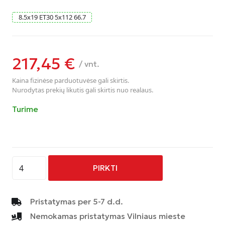
8.5
x
19
ET30
5
x
112
66.7
217,45
€
/ vnt.
Kaina fizinėse parduotuvėse gali skirtis.
Nurodytas prekių likutis gali skirtis nuo realaus.
Turime
produkto
PIRKTI
kiekis:
AVUS
-
Pristatymas per 5-7 d.d.
AC-
Nemokamas pristatymas Vilniaus mieste
M10