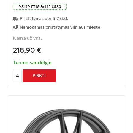
9.5
x
19
ET
18
5
x
112
66.50
Pristatymas per 5-7 d.d.
Nemokamas pristatymas Vilniaus mieste
Kaina už vnt.
218,90
€
Turime sandėlyje
4
PIRKTI