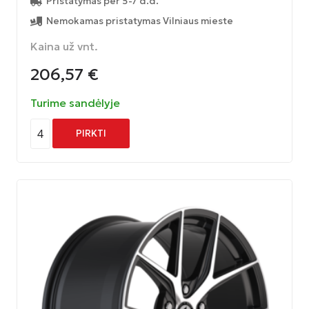
Pristatymas per 5-7 d.d.
Nemokamas pristatymas Vilniaus mieste
Kaina už vnt.
206,57
€
Turime sandėlyje
4
PIRKTI