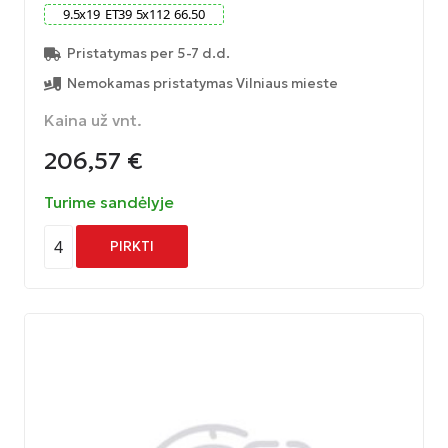
9.5
x
19
ET
39
5
x
112
66.50
Pristatymas per 5-7 d.d.
Nemokamas pristatymas Vilniaus mieste
Kaina už vnt.
206,57
€
Turime sandėlyje
4
PIRKTI