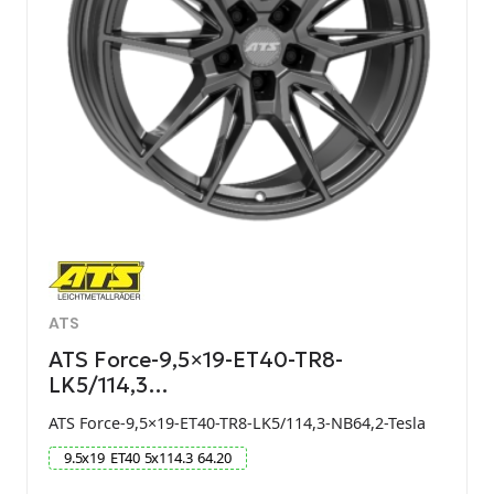
ATS
ATS Force-9,5×19-ET40-TR8-
LK5/114,3…
ATS Force-9,5×19-ET40-TR8-LK5/114,3-NB64,2-Tesla
9.5
x
19
ET
40
5
x
114.3
64.20