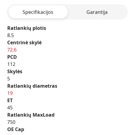
Grey
Specifikacijos
Garantija
Matt
Ratlankių plotis
8.5
Centrinė skylė
72.6
PCD
112
Skylės
5
Ratlankių diametras
19
ET
45
Ratlankių MaxLoad
750
OE Cap