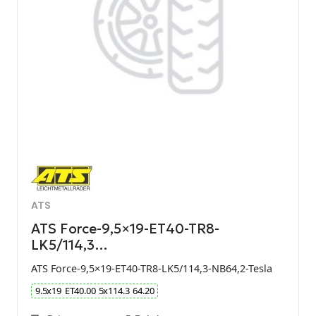
ATS
ATS Force-9,5×19-ET40-TR8-
LK5/114,3…
ATS Force-9,5×19-ET40-TR8-LK5/114,3-NB64,2-Tesla
9.5
x
19
ET
40.00
5
x
114.3
64.20