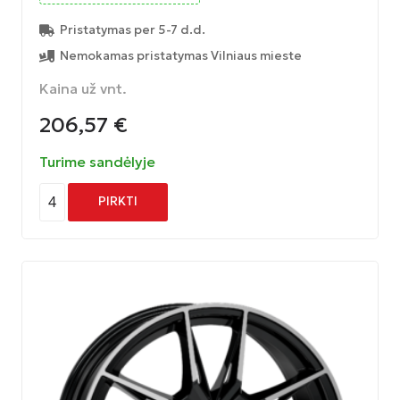
Pristatymas per 5-7 d.d.
Nemokamas pristatymas Vilniaus mieste
Kaina už vnt.
206,57
€
Turime sandėlyje
4
PIRKTI