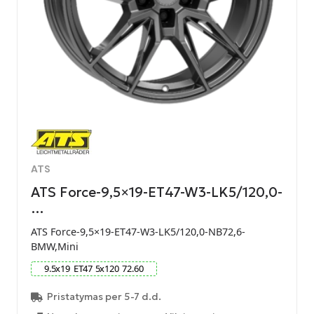
ATS
ATS Force-9,5×19-ET47-W3-LK5/120,0-
…
ATS Force-9,5×19-ET47-W3-LK5/120,0-NB72,6-
BMW,Mini
9.5
x
19
ET
47
5
x
120
72.60
Pristatymas per 5-7 d.d.