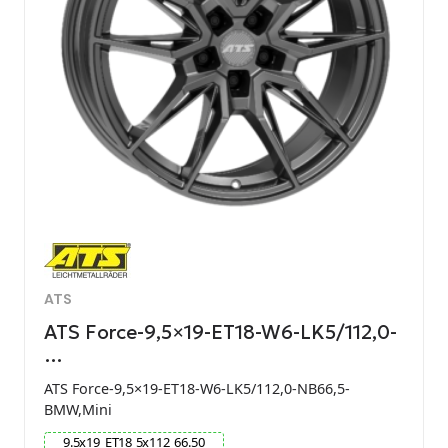
ATS
ATS Force-9,5×19-ET18-W6-LK5/112,0-
…
ATS Force-9,5×19-ET18-W6-LK5/112,0-NB66,5-
BMW,Mini
9.5
x
19
ET
18
5
x
112
66.50