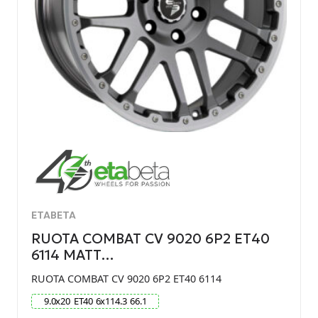
ETABETA
RUOTA COMBAT CV 9020 6P2 ET40
6114 MATT…
RUOTA COMBAT CV 9020 6P2 ET40 6114
9.0
x
20
ET
40
6
x
114.3
66.1