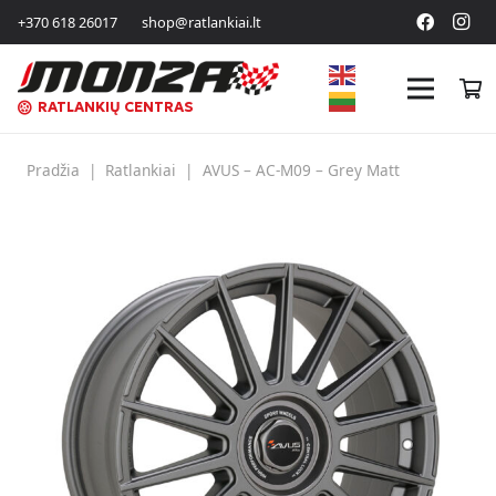
+370 618 26017
shop@ratlankiai.lt
RATLANKIŲ CENTRAS
Pradžia
|
Ratlankiai
|
AVUS – AC-M09 – Grey Matt