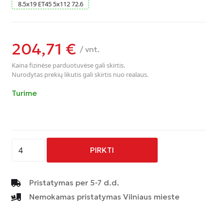
8.5
x
19
ET45
5
x
112
72.6
204,71
€
/ vnt.
Kaina fizinėse parduotuvėse gali skirtis.
Nurodytas prekių likutis gali skirtis nuo realaus.
Turime
produkto
PIRKTI
kiekis:
AVUS
-
Pristatymas per 5-7 d.d.
AC-
Nemokamas pristatymas Vilniaus mieste
M09
-