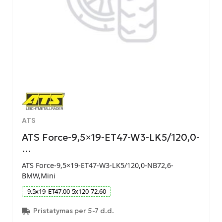
ATS
ATS Force-9,5×19-ET47-W3-LK5/120,0-
…
ATS Force-9,5×19-ET47-W3-LK5/120,0-NB72,6-
BMW,Mini
9.5
x
19
ET
47.00
5
x
120
72.60
Pristatymas per 5-7 d.d.