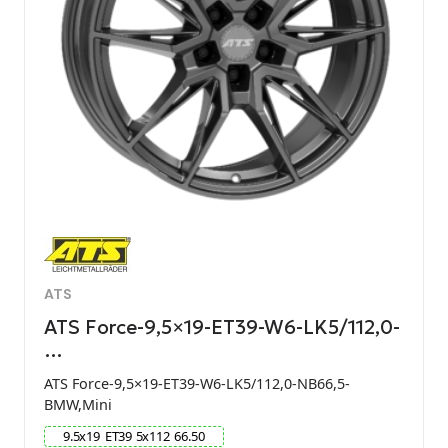
ATS
ATS Force-9,5×19-ET39-W6-LK5/112,0-
…
ATS Force-9,5×19-ET39-W6-LK5/112,0-NB66,5-
BMW,Mini
9.5
x
19
ET
39
5
x
112
66.50