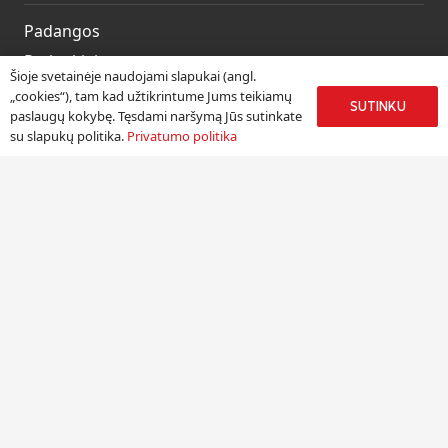
Padangos
Ratlankiai
Šioje svetainėje naudojami slapukai (angl.
Kitos prekės
„cookies“), tam kad užtikrintume Jums teikiamų
SUTINKU
paslaugų kokybę. Tęsdami naršymą Jūs sutinkate
Paslaugos
su slapukų politika.
Privatumo politika
Informacija
Apie mus
Paslaugos
Pristatymas
Naudinga informacija
Kontaktai