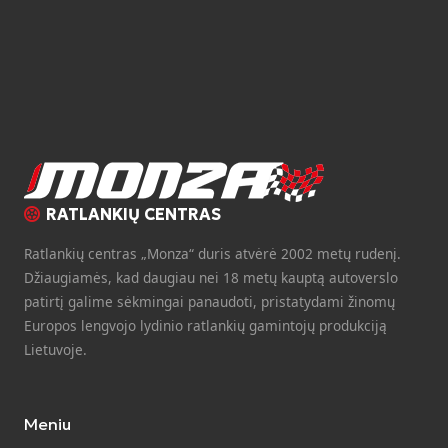
RATLANKIŲ CENTRAS
Ratlankių centras „Monza“ duris atvėrė 2002 metų rudenį.
Džiaugiamės, kad daugiau nei 18 metų kauptą autoverslo
patirtį galime sėkmingai panaudoti, pristatydami žinomų
Europos lengvojo lydinio ratlankių gamintojų produkciją
Lietuvoje.
Meniu