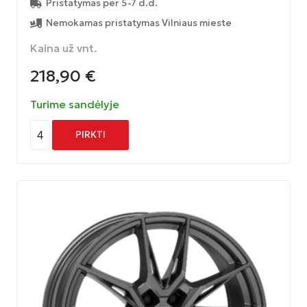
Pristatymas per 5-7 d.d.
Nemokamas pristatymas Vilniaus mieste
Kaina už vnt.
218,90
€
Turime sandėlyje
4
PIRKTI