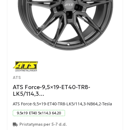
ATS
ATS Force-9,5×19-ET40-TR8-
LK5/114,3…
ATS Force-9,5×19-ET40-TR8-LK5/114,3-NB64,2-Tesla
9.5
x
19
ET
40
5
x
114.3
64.20
Pristatymas per 5-7 d.d.