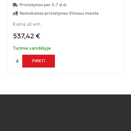
Pristatymas per 5-7 d.d.
Nemokamas pristatymas Vilniaus mieste
Kaina už vnt.
537,42
€
Turime sandėlyje
4
PIRKTI