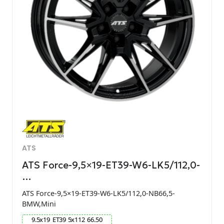
ATS
ATS Force-9,5×19-ET39-W6-LK5/112,0-
…
ATS Force-9,5×19-ET39-W6-LK5/112,0-NB66,5-
BMW,Mini
9.5
x
19
ET
39
5
x
112
66.50