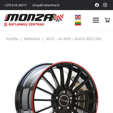
+370 618 26017
shop@ratlankiai.lt
RATLANKIŲ CENTRAS
Pradžia
|
Ratlankiai
|
AVUS – AC-M03 – BLACK RED LINE