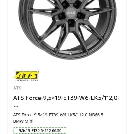
ATS
ATS Force-9,5×19-ET39-W6-LK5/112,0-
…
ATS Force-9,5×19-ET39-W6-LK5/112,0-NB66,5-
BMW,Mini
9.5
x
19
ET
39
5
x
112
66.50