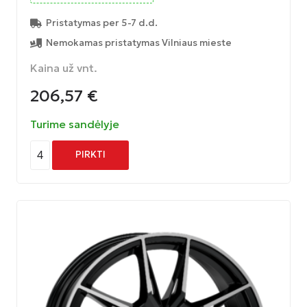
Pristatymas per 5-7 d.d.
Nemokamas pristatymas Vilniaus mieste
Kaina už vnt.
206,57
€
Turime sandėlyje
4
PIRKTI