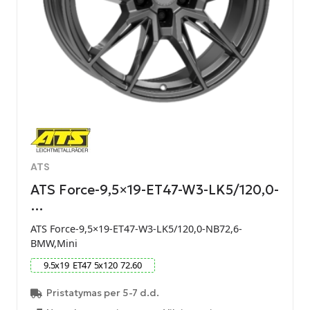
ATS
ATS Force-9,5×19-ET47-W3-LK5/120,0-
…
ATS Force-9,5×19-ET47-W3-LK5/120,0-NB72,6-
BMW,Mini
9.5
x
19
ET
47
5
x
120
72.60
Pristatymas per 5-7 d.d.