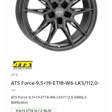
ATS
ATS Force-9,5×19-ET18-W6-LK5/112,0-
…
ATS Force-9,5×19-ET18-W6-LK5/112,0-NB66,5-
BMW,Mini
9.5
x
19
ET
18
5
x
112
66.50