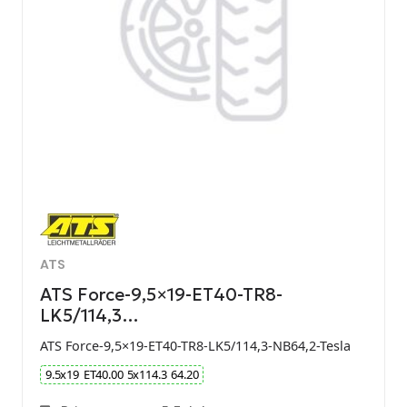
ATS
ATS Force-9,5×19-ET40-TR8-
LK5/114,3…
ATS Force-9,5×19-ET40-TR8-LK5/114,3-NB64,2-Tesla
9.5
x
19
ET
40.00
5
x
114.3
64.20