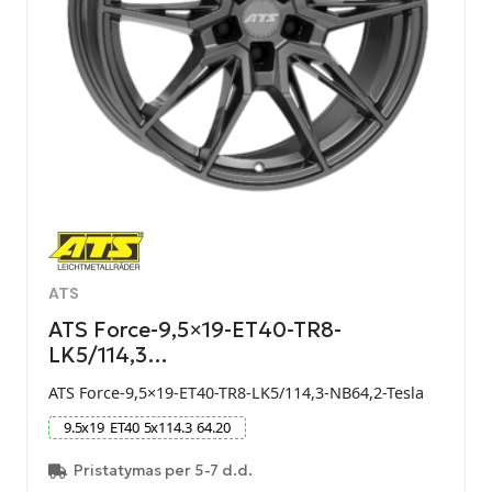
ATS
ATS Force-9,5×19-ET40-TR8-
LK5/114,3…
ATS Force-9,5×19-ET40-TR8-LK5/114,3-NB64,2-Tesla
9.5
x
19
ET
40
5
x
114.3
64.20
Pristatymas per 5-7 d.d.