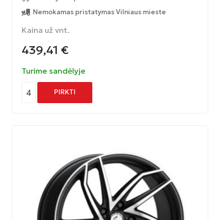
Nemokamas pristatymas Vilniaus mieste
Kaina už vnt.
439,41
€
Turime sandėlyje
4
PIRKTI