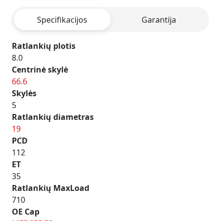
BLACK
Specifikacijos
Garantija
RED
LINE
Ratlankių plotis
8.0
Centrinė skylė
66.6
Skylės
5
Ratlankių diametras
19
PCD
112
ET
35
Ratlankių MaxLoad
710
OE Cap