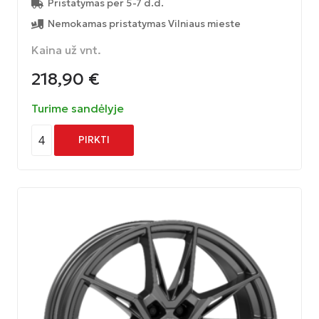
Pristatymas per 5-7 d.d.
Nemokamas pristatymas Vilniaus mieste
Kaina už vnt.
218,90
€
Turime sandėlyje
4
PIRKTI