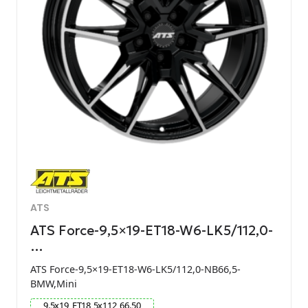
ATS
ATS Force-9,5×19-ET18-W6-LK5/112,0-
…
ATS Force-9,5×19-ET18-W6-LK5/112,0-NB66,5-
BMW,Mini
9.5
x
19
ET
18
5
x
112
66.50