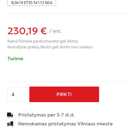
8.0
x
19
ET35
5
x
112
66.6
230,19
€
/ vnt.
Kaina fizinėse parduotuvėse gali skirtis.
Nurodytas prekių likutis gali skirtis nuo realaus.
Turime
produkto
PIRKTI
kiekis:
AVUS
-
Pristatymas per 5-7 d.d.
AC-
Nemokamas pristatymas Vilniaus mieste
M03
-