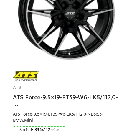
ATS
ATS Force-9,5×19-ET39-W6-LK5/112,0-
…
ATS Force-9,5×19-ET39-W6-LK5/112,0-NB66,5-
BMW,Mini
9.5
x
19
ET
39
5
x
112
66.50