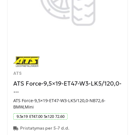
ATS
ATS Force-9,5×19-ET47-W3-LK5/120,0-
…
ATS Force-9,5×19-ET47-W3-LK5/120,0-NB72,6-
BMW,Mini
9.5
x
19
ET
47.00
5
x
120
72.60
Pristatymas per 5-7 d.d.