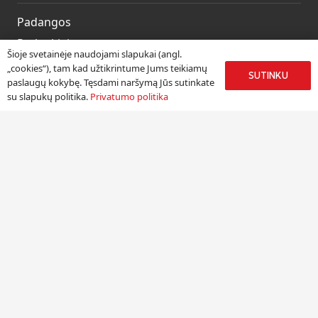
Padangos
Ratlankiai
Šioje svetainėje naudojami slapukai (angl.
Kitos prekės
„cookies“), tam kad užtikrintume Jums teikiamų
SUTINKU
paslaugų kokybę. Tęsdami naršymą Jūs sutinkate
Paslaugos
su slapukų politika.
Privatumo politika
Informacija
Apie mus
Paslaugos
Pristatymas
Naudinga informacija
Kontaktai