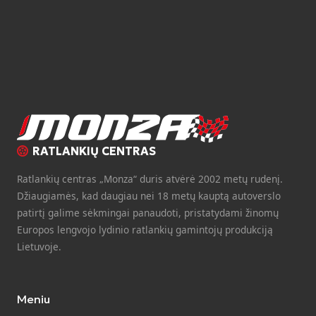
RATLANKIŲ CENTRAS
Ratlankių centras „Monza“ duris atvėrė 2002 metų rudenį.
Džiaugiamės, kad daugiau nei 18 metų kauptą autoverslo
patirtį galime sėkmingai panaudoti, pristatydami žinomų
Europos lengvojo lydinio ratlankių gamintojų produkciją
Lietuvoje.
Meniu