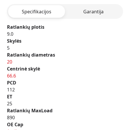
BLACK
Specifikacijos
Garantija
POLISHED
Ratlankių plotis
9.0
Skylės
5
Ratlankių diametras
20
Centrinė skylė
66.6
PCD
112
ET
25
Ratlankių MaxLoad
890
OE Cap