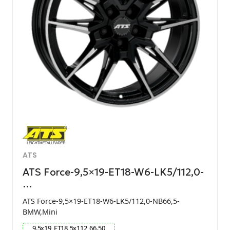
ATS
ATS Force-9,5×19-ET18-W6-LK5/112,0-
…
ATS Force-9,5×19-ET18-W6-LK5/112,0-NB66,5-
BMW,Mini
9.5
x
19
ET
18
5
x
112
66.50