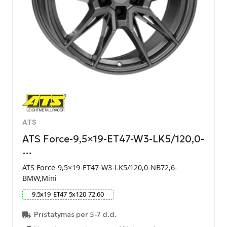
ATS
ATS Force-9,5×19-ET47-W3-LK5/120,0-
…
ATS Force-9,5×19-ET47-W3-LK5/120,0-NB72,6-
BMW,Mini
9.5
x
19
ET
47
5
x
120
72.60
Pristatymas per 5-7 d.d.