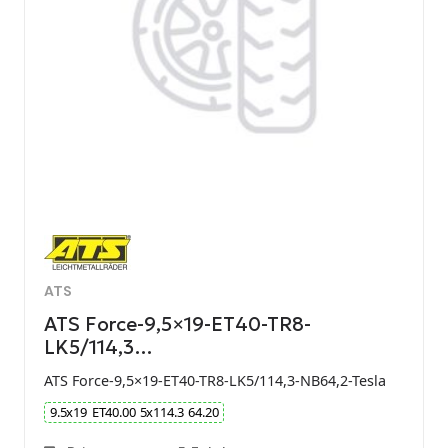
ATS
ATS Force-9,5×19-ET40-TR8-
LK5/114,3…
ATS Force-9,5×19-ET40-TR8-LK5/114,3-NB64,2-Tesla
9.5
x
19
ET
40.00
5
x
114.3
64.20