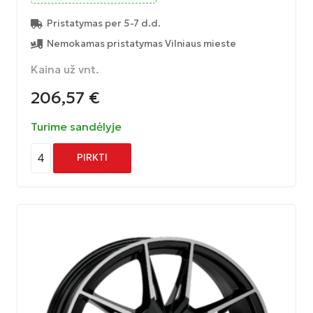
Pristatymas per 5-7 d.d.
Nemokamas pristatymas Vilniaus mieste
Kaina už vnt.
206,57
€
Turime sandėlyje
4
PIRKTI