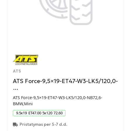
ATS
ATS Force-9,5×19-ET47-W3-LK5/120,0-
…
ATS Force-9,5×19-ET47-W3-LK5/120,0-NB72,6-
BMW,Mini
9.5
x
19
ET
47.00
5
x
120
72.60
Pristatymas per 5-7 d.d.