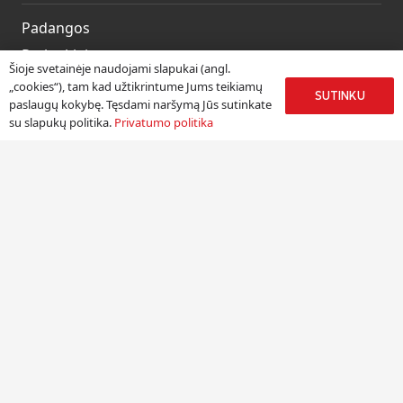
Padangos
Ratlankiai
Šioje svetainėje naudojami slapukai (angl.
Kitos prekės
„cookies“), tam kad užtikrintume Jums teikiamų
SUTINKU
paslaugų kokybę. Tęsdami naršymą Jūs sutinkate
Paslaugos
su slapukų politika.
Privatumo politika
Informacija
Apie mus
Paslaugos
Pristatymas
Naudinga informacija
Kontaktai