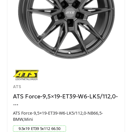
ATS
ATS Force-9,5×19-ET39-W6-LK5/112,0-
…
ATS Force-9,5×19-ET39-W6-LK5/112,0-NB66,5-
BMW,Mini
9.5
x
19
ET
39
5
x
112
66.50