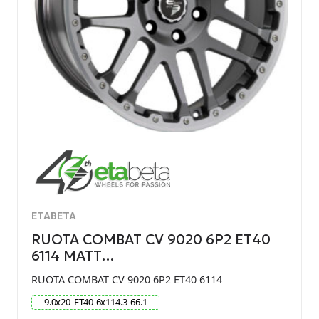
ETABETA
RUOTA COMBAT CV 9020 6P2 ET40
6114 MATT…
RUOTA COMBAT CV 9020 6P2 ET40 6114
9.0
x
20
ET
40
6
x
114.3
66.1