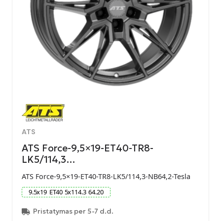
ATS
ATS Force-9,5×19-ET40-TR8-
LK5/114,3…
ATS Force-9,5×19-ET40-TR8-LK5/114,3-NB64,2-Tesla
9.5
x
19
ET
40
5
x
114.3
64.20
Pristatymas per 5-7 d.d.