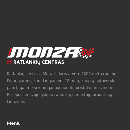
RATLANKIŲ CENTRAS
Ratlankių centras „Monza“ duris atvėrė 2002 metų rudenį.
Džiaugiamės, kad daugiau nei 18 metų kauptą autoverslo
patirtį galime sėkmingai panaudoti, pristatydami žinomų
Europos lengvojo lydinio ratlankių gamintojų produkciją
Lietuvoje.
Meniu