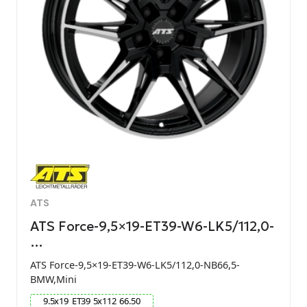
ATS
ATS Force-9,5×19-ET39-W6-LK5/112,0-
…
ATS Force-9,5×19-ET39-W6-LK5/112,0-NB66,5-
BMW,Mini
9.5
x
19
ET
39
5
x
112
66.50