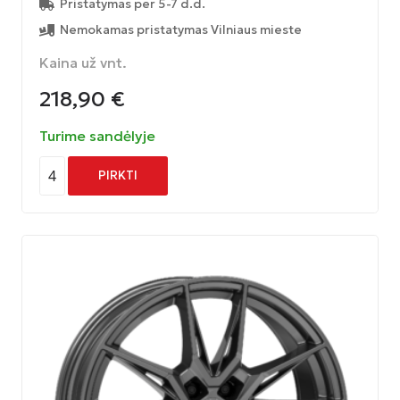
Pristatymas per 5-7 d.d.
Nemokamas pristatymas Vilniaus mieste
Kaina už vnt.
218,90
€
Turime sandėlyje
4
PIRKTI