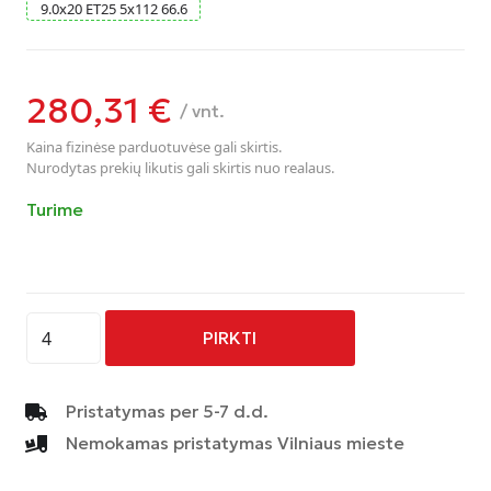
9.0
x
20
ET25
5
x
112
66.6
280,31
€
/ vnt.
Kaina fizinėse parduotuvėse gali skirtis.
Nurodytas prekių likutis gali skirtis nuo realaus.
Turime
produkto
PIRKTI
kiekis:
AVUS
-
Pristatymas per 5-7 d.d.
AC-
Nemokamas pristatymas Vilniaus mieste
522
-