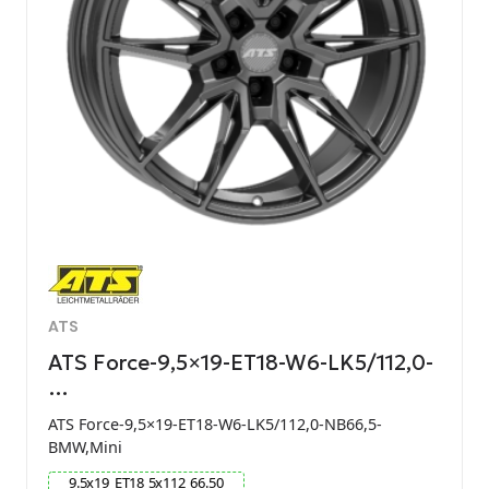
ATS
ATS Force-9,5×19-ET18-W6-LK5/112,0-
…
ATS Force-9,5×19-ET18-W6-LK5/112,0-NB66,5-
BMW,Mini
9.5
x
19
ET
18
5
x
112
66.50