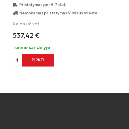
Pristatymas per 5-7 d.d.
Nemokamas pristatymas Vilniaus mieste
Kaina už vnt.
537,42
€
Turime sandėlyje
4
PIRKTI