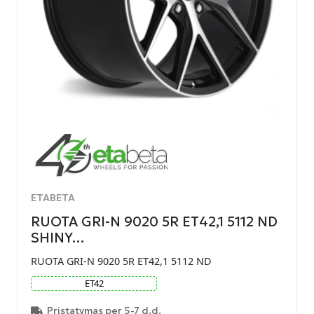
ETABETA
RUOTA GRI-N 9020 5R ET42,1 5112 ND
SHINY…
RUOTA GRI-N 9020 5R ET42,1 5112 ND
ET
42
Pristatymas per 5-7 d.d.