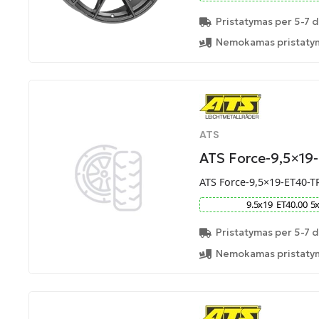
Pristatymas per 5-7 d
Nemokamas pristatym
ATS
ATS Force-9,5×19
ATS Force-9,5×19-ET40-T
9.5
x
19
ET
40.00
5
Pristatymas per 5-7 d
Nemokamas pristatym