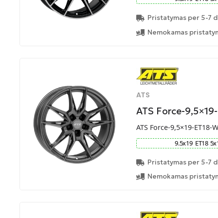
Pristatymas per 5-7 d
Nemokamas pristatym
ATS
ATS Force-9,5×19
ATS Force-9,5×19-ET18-
9.5
x
19
ET
18
5
x
Pristatymas per 5-7 d
Nemokamas pristatym