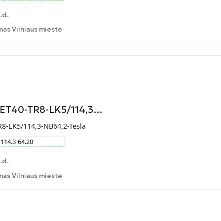
.d.
as Vilniaus mieste
-ET40-TR8-LK5/114,3…
R8-LK5/114,3-NB64,2-Tesla
x
114.3
64.20
.d.
as Vilniaus mieste