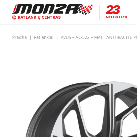
RATLANKIŲ CENTRAS
METAI KARTU
Pradžia
|
Ratlankiai
|
AVUS – AC-522 – MATT ANTHRACITE 