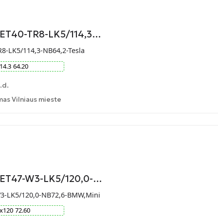
-ET40-TR8-LK5/114,3…
R8-LK5/114,3-NB64,2-Tesla
14.3
64.20
.d.
as Vilniaus mieste
9-ET47-W3-LK5/120,0-…
W3-LK5/120,0-NB72,6-BMW,Mini
x
120
72.60