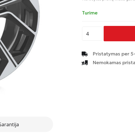
Turime
produkto
kiekis:
AVUS
-
Pristatymas per 5-
AC-
Nemokamas prista
522
-
MATT
ANTHRACITE
POLISHED
Garantija