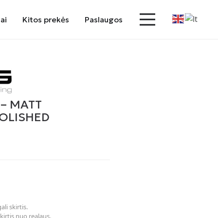
ai
Kitos prekės
Paslaugos
 – MATT
OLISHED
li skirtis.
kirtis nuo realaus.