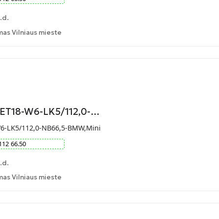
.d.
as Vilniaus mieste
-ET18-W6-LK5/112,0-…
W6-LK5/112,0-NB66,5-BMW,Mini
112
66.50
.d.
as Vilniaus mieste