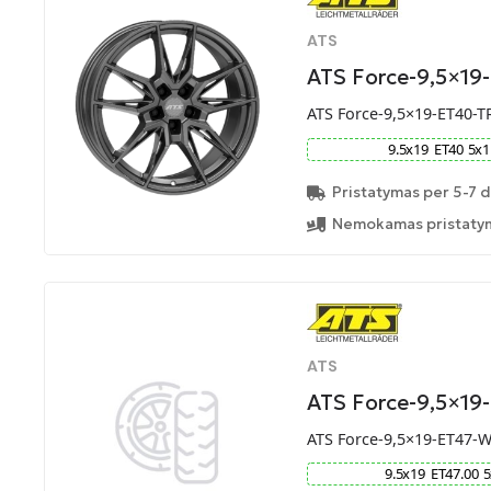
ATS
ATS Force-9,5×19
ATS Force-9,5×19-ET40-T
9.5
x
19
ET
40
5
x
1
Pristatymas per 5-7 d
Nemokamas pristatym
ATS
ATS Force-9,5×1
ATS Force-9,5×19-ET47-
9.5
x
19
ET
47.00
5