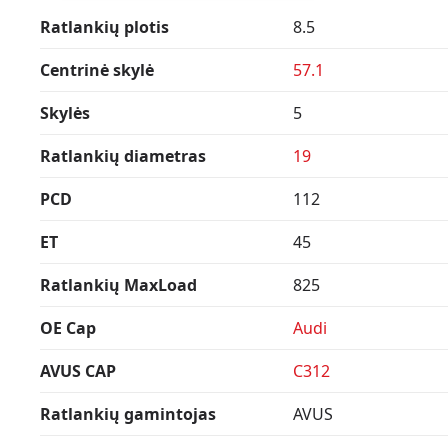
Ratlankių plotis
8.5
Centrinė skylė
57.1
Skylės
5
Ratlankių diametras
19
PCD
112
ET
45
Ratlankių MaxLoad
825
OE Cap
Audi
AVUS CAP
C312
Ratlankių gamintojas
AVUS