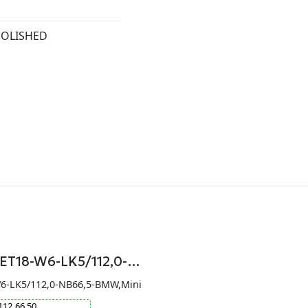
POLISHED
-ET18-W6-LK5/112,0-…
W6-LK5/112,0-NB66,5-BMW,Mini
112
66.50