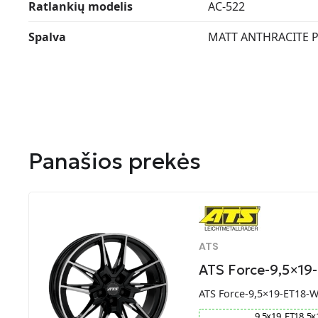
Ratlankių modelis
AC-522
Spalva
MATT ANTHRACITE 
Panašios prekės
ATS
ATS Force-9,5×19
ATS Force-9,5×19-ET18-
9.5
x
19
ET
18
5
x