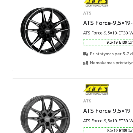
ATS
ATS Force-9,5×19
ATS Force-9,5×19-ET39-
9.5
x
19
ET
39
5
x
Pristatymas per 5-7 d
Nemokamas pristatym
ATS
ATS Force-9,5×19
ATS Force-9,5×19-ET39-
9.5
x
19
ET
39
5
x