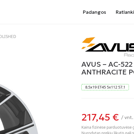
Padangos
Ratlanki
POLISHED
AVUS – AC-522
ANTHRACITE P
8.5
x
19
ET45
5
x
112
57.1
217,45
€
/ vnt.
Kaina fizinėse parduotuvėse ga
Nurodytas prekių likutis gali s