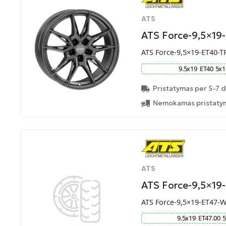
ATS
ATS Force-9,5×19
ATS Force-9,5×19-ET40-T
9.5
x
19
ET
40
5
x
1
Pristatymas per 5-7 d
Nemokamas pristatym
ATS
ATS Force-9,5×1
ATS Force-9,5×19-ET47-
9.5
x
19
ET
47.00
5