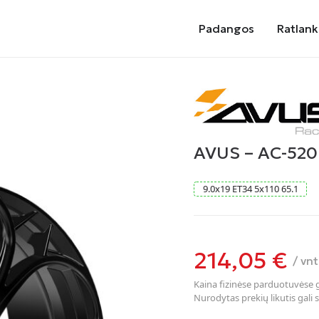
Padangos
Ratlank
AVUS – AC-520
9.0
x
19
ET34
5
x
110
65.1
214,05
€
/ vnt
Kaina fizinėse parduotuvėse ga
Nurodytas prekių likutis gali s