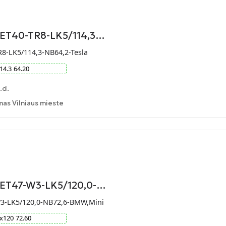
-ET40-TR8-LK5/114,3…
R8-LK5/114,3-NB64,2-Tesla
14.3
64.20
.d.
as Vilniaus mieste
9-ET47-W3-LK5/120,0-…
W3-LK5/120,0-NB72,6-BMW,Mini
x
120
72.60