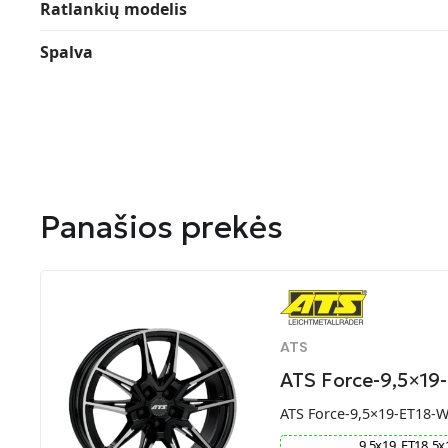
Ratlankių modelis
Spalva
Panašios prekės
ATS
ATS Force-9,5×19
ATS Force-9,5×19-ET18-
9.5
x
19
ET
18
5
x