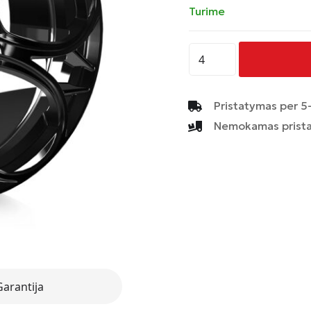
Turime
produkto
kiekis:
AVUS
-
Pristatymas per 5-
AC-
Nemokamas prista
520
-
BLACK
Garantija