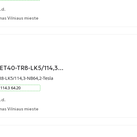
.d.
as Vilniaus mieste
-ET40-TR8-LK5/114,3…
R8-LK5/114,3-NB64,2-Tesla
x
114.3
64.20
.d.
as Vilniaus mieste