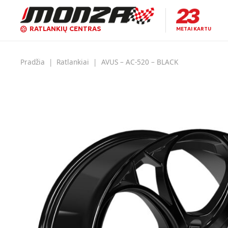
RATLANKIŲ CENTRAS
METAI KARTU
Pradžia
|
Ratlankiai
|
AVUS – AC-520 – BLACK