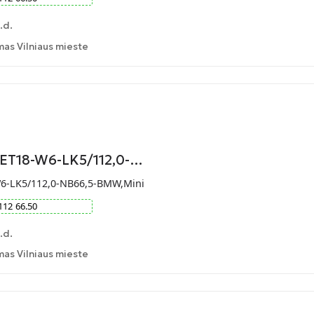
.d.
as Vilniaus mieste
-ET18-W6-LK5/112,0-…
W6-LK5/112,0-NB66,5-BMW,Mini
112
66.50
.d.
as Vilniaus mieste