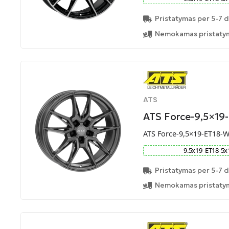
Pristatymas per 5-7 d
Nemokamas pristatym
ATS
ATS Force-9,5×19
ATS Force-9,5×19-ET18-
9.5
x
19
ET
18
5
x
Pristatymas per 5-7 d
Nemokamas pristatym