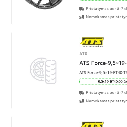
Pristatymas per 5-7 d
Nemokamas pristatym
ATS
ATS Force-9,5×19
ATS Force-9,5×19-ET40-T
9.5
x
19
ET
40.00
5
Pristatymas per 5-7 d
Nemokamas pristatym