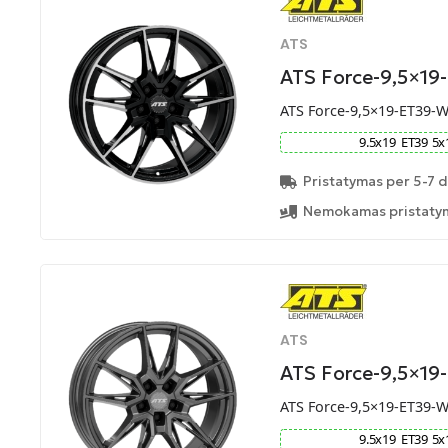
ATS
ATS Force-9,5×19
ATS Force-9,5×19-ET39-
9.5
x
19
ET
39
5
x
Pristatymas per 5-7 d
Nemokamas pristatym
ATS
ATS Force-9,5×19
ATS Force-9,5×19-ET39-
9.5
x
19
ET
39
5
x