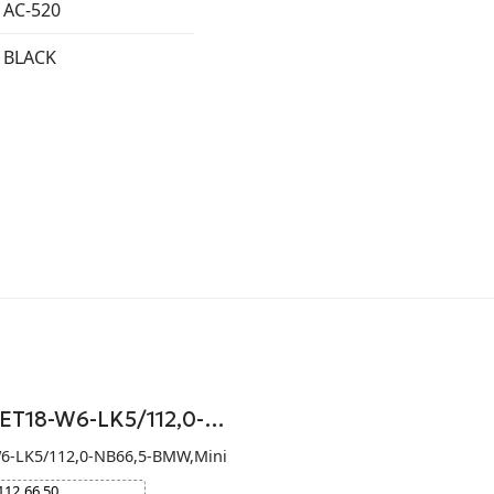
AC-520
BLACK
-ET18-W6-LK5/112,0-…
W6-LK5/112,0-NB66,5-BMW,Mini
112
66.50