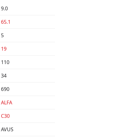
9.0
65.1
5
19
110
34
690
ALFA
C30
AVUS