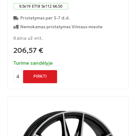
9.5
x
19
ET
18
5
x
112
66.50
Pristatymas per 5-7 d.d.
Nemokamas pristatymas Vilniaus mieste
Kaina už vnt.
206,57
€
Turime sandėlyje
4
PIRKTI