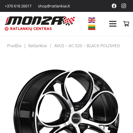
+370 618 26017
shop@ratlankiai.lt
RATLANKIŲ CENTRAS
Pradžia
|
Ratlankiai
|
AVUS – AC-520 – BLACK POLISHED