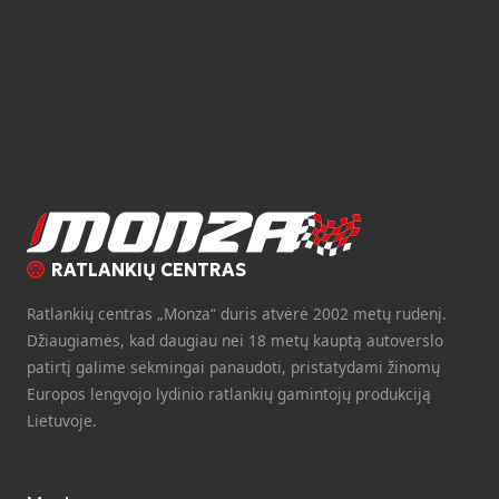
RATLANKIŲ CENTRAS
Ratlankių centras „Monza“ duris atvėrė 2002 metų rudenį.
Džiaugiamės, kad daugiau nei 18 metų kauptą autoverslo
patirtį galime sėkmingai panaudoti, pristatydami žinomų
Europos lengvojo lydinio ratlankių gamintojų produkciją
Lietuvoje.