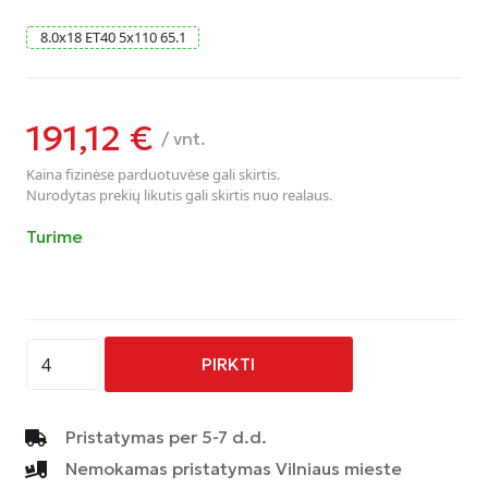
8.0
x
18
ET40
5
x
110
65.1
191,12
€
/ vnt.
Kaina fizinėse parduotuvėse gali skirtis.
Nurodytas prekių likutis gali skirtis nuo realaus.
Turime
produkto
PIRKTI
kiekis:
AVUS
-
Pristatymas per 5-7 d.d.
AC-
Nemokamas pristatymas Vilniaus mieste
520