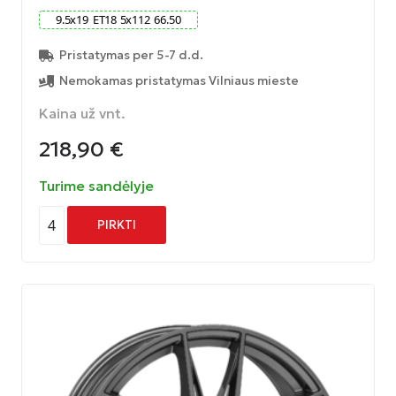
9.5
x
19
ET
18
5
x
112
66.50
Pristatymas per 5-7 d.d.
Nemokamas pristatymas Vilniaus mieste
Kaina už vnt.
218,90
€
Turime sandėlyje
4
PIRKTI