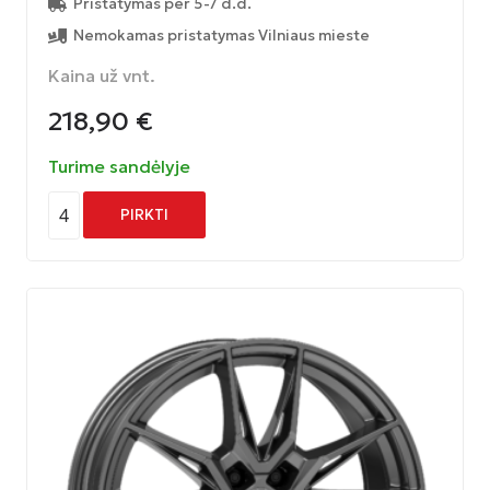
Pristatymas per 5-7 d.d.
Nemokamas pristatymas Vilniaus mieste
Kaina už vnt.
218,90
€
Turime sandėlyje
4
PIRKTI