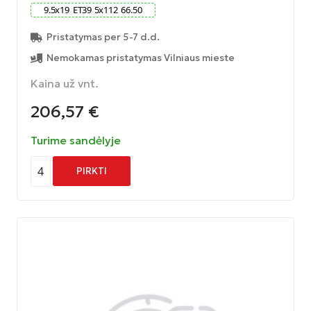
9.5
x
19
ET
39
5
x
112
66.50
Pristatymas per 5-7 d.d.
Nemokamas pristatymas Vilniaus mieste
Kaina už vnt.
206,57
€
Turime sandėlyje
4
PIRKTI