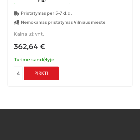
ET
42
Pristatymas per 5-7 d.d.
Nemokamas pristatymas Vilniaus mieste
Kaina už vnt.
362,64
€
Turime sandėlyje
4
PIRKTI