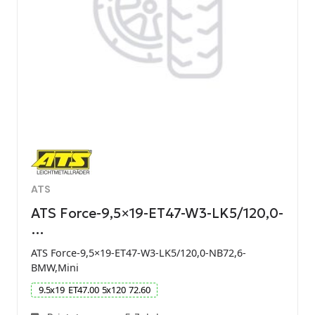
ATS
ATS Force-9,5×19-ET47-W3-LK5/120,0-
…
ATS Force-9,5×19-ET47-W3-LK5/120,0-NB72,6-
BMW,Mini
9.5
x
19
ET
47.00
5
x
120
72.60