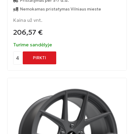
Pristatymas per 5-7 d.d.
Nemokamas pristatymas Vilniaus mieste
Kaina už vnt.
206,57
€
Turime sandėlyje
4
PIRKTI