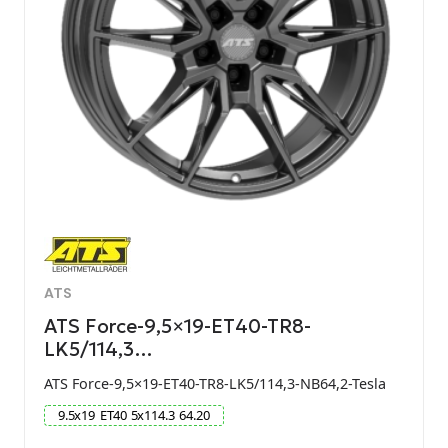
ATS
ATS Force-9,5×19-ET40-TR8-
LK5/114,3…
ATS Force-9,5×19-ET40-TR8-LK5/114,3-NB64,2-Tesla
9.5
x
19
ET
40
5
x
114.3
64.20