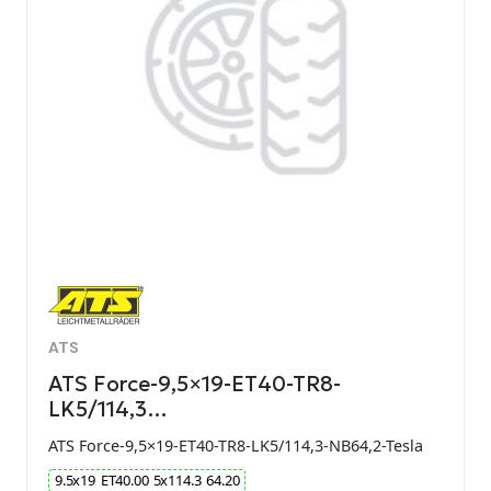
ATS
ATS Force-9,5×19-ET40-TR8-
LK5/114,3…
ATS Force-9,5×19-ET40-TR8-LK5/114,3-NB64,2-Tesla
9.5
x
19
ET
40.00
5
x
114.3
64.20