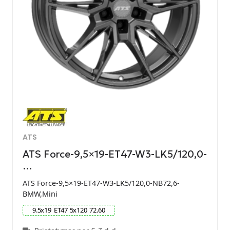
ATS
ATS Force-9,5×19-ET47-W3-LK5/120,0-
…
ATS Force-9,5×19-ET47-W3-LK5/120,0-NB72,6-
BMW,Mini
9.5
x
19
ET
47
5
x
120
72.60