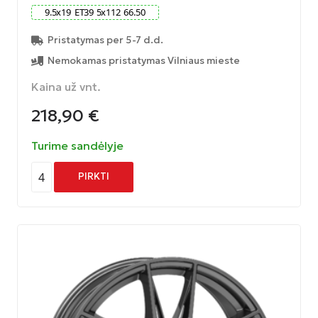
9.5
x
19
ET
39
5
x
112
66.50
Pristatymas per 5-7 d.d.
Nemokamas pristatymas Vilniaus mieste
Kaina už vnt.
218,90
€
Turime sandėlyje
4
PIRKTI