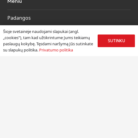
Meniu
Padangos
Ratlankiai
Šioje svetainėje naudojami slapukai (angl.
Kitos prekės
„cookies“), tam kad užtikrintume Jums teikiamų
SUTINKU
paslaugų kokybę. Tęsdami naršymą Jūs sutinkate
Paslaugos
su slapukų politika.
Privatumo politika
Informacija
Apie mus
Paslaugos
Pristatymas
Naudinga informacija
Kontaktai