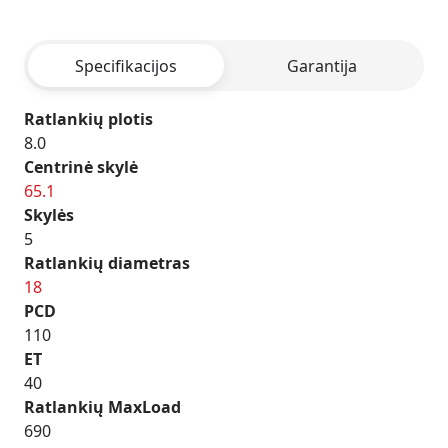
-
BLACK
Specifikacijos
Garantija
POLISHED
Ratlankių plotis
8.0
Centrinė skylė
65.1
Skylės
5
Ratlankių diametras
18
PCD
110
ET
40
Ratlankių MaxLoad
690