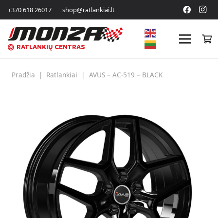
+370 618 26017
shop@ratlankiai.lt
RATLANKIŲ CENTRAS
Pradžia
|
Ratlankiai
|
AVUS – AC-519 – BLACK