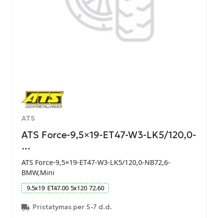
ATS
ATS Force-9,5×19-ET47-W3-LK5/120,0-
…
ATS Force-9,5×19-ET47-W3-LK5/120,0-NB72,6-
BMW,Mini
9.5
x
19
ET
47.00
5
x
120
72.60
Pristatymas per 5-7 d.d.