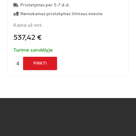
Pristatymas per 5-7 d.d.
Nemokamas pristatymas Vilniaus mieste
Kaina už vnt.
537,42
€
Turime sandėlyje
4
PIRKTI