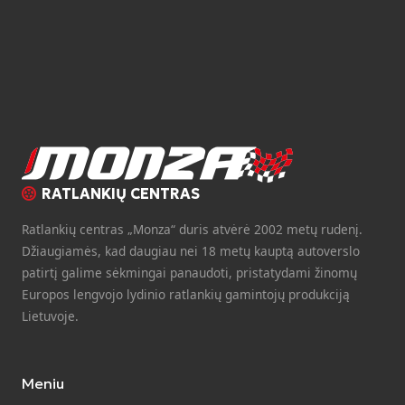
RATLANKIŲ CENTRAS
Ratlankių centras „Monza“ duris atvėrė 2002 metų rudenį.
Džiaugiamės, kad daugiau nei 18 metų kauptą autoverslo
patirtį galime sėkmingai panaudoti, pristatydami žinomų
Europos lengvojo lydinio ratlankių gamintojų produkciją
Lietuvoje.
Meniu