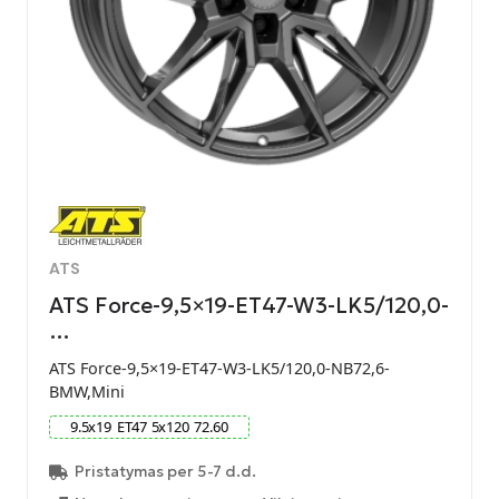
ATS
ATS Force-9,5×19-ET47-W3-LK5/120,0-
…
ATS Force-9,5×19-ET47-W3-LK5/120,0-NB72,6-
BMW,Mini
9.5
x
19
ET
47
5
x
120
72.60
Pristatymas per 5-7 d.d.