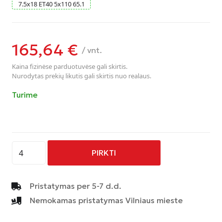
7.5
x
18
ET40
5
x
110
65.1
165,64
€
/ vnt.
Kaina fizinėse parduotuvėse gali skirtis.
Nurodytas prekių likutis gali skirtis nuo realaus.
Turime
produkto
PIRKTI
kiekis:
AVUS
-
Pristatymas per 5-7 d.d.
AC-
Nemokamas pristatymas Vilniaus mieste
519
-