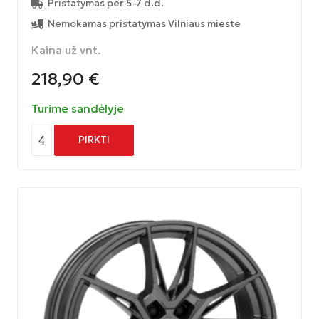
Pristatymas per 5-7 d.d.
Nemokamas pristatymas Vilniaus mieste
Kaina už vnt.
218,90
€
Turime sandėlyje
4
PIRKTI