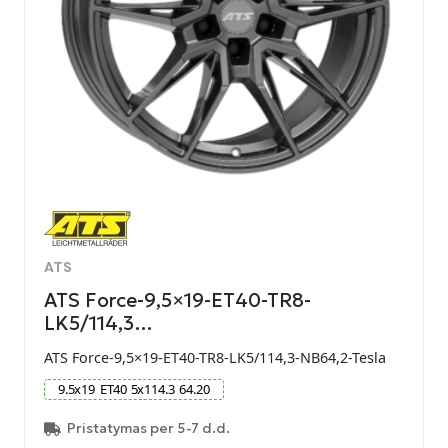
ATS
ATS Force-9,5×19-ET40-TR8-
LK5/114,3…
ATS Force-9,5×19-ET40-TR8-LK5/114,3-NB64,2-Tesla
9.5
x
19
ET
40
5
x
114.3
64.20
Pristatymas per 5-7 d.d.