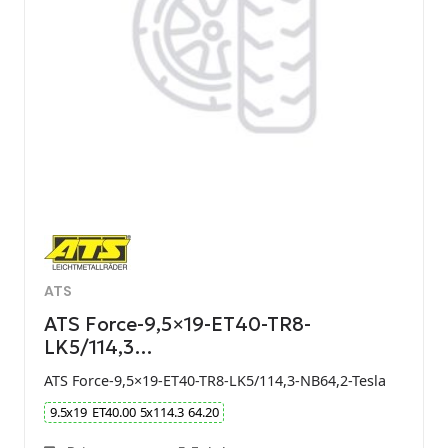
ATS
ATS Force-9,5×19-ET40-TR8-
LK5/114,3…
ATS Force-9,5×19-ET40-TR8-LK5/114,3-NB64,2-Tesla
9.5
x
19
ET
40.00
5
x
114.3
64.20