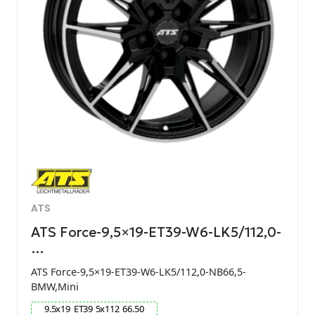
ATS
ATS Force-9,5×19-ET39-W6-LK5/112,0-
…
ATS Force-9,5×19-ET39-W6-LK5/112,0-NB66,5-
BMW,Mini
9.5
x
19
ET
39
5
x
112
66.50