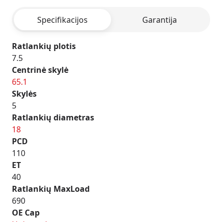
BLACK
Specifikacijos
Garantija
Ratlankių plotis
7.5
Centrinė skylė
65.1
Skylės
5
Ratlankių diametras
18
PCD
110
ET
40
Ratlankių MaxLoad
690
OE Cap