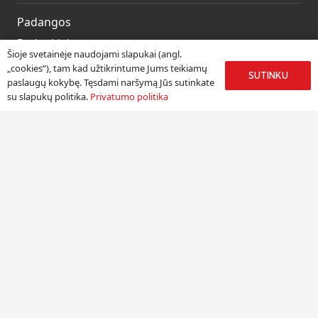
Padangos
Ratlankiai
Šioje svetainėje naudojami slapukai (angl.
Kitos prekės
„cookies“), tam kad užtikrintume Jums teikiamų
SUTINKU
paslaugų kokybę. Tęsdami naršymą Jūs sutinkate
Paslaugos
su slapukų politika.
Privatumo politika
Informacija
Apie mus
Paslaugos
Pristatymas
Naudinga informacija
Kontaktai