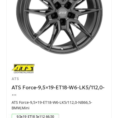
ATS
ATS Force-9,5×19-ET18-W6-LK5/112,0-
…
ATS Force-9,5×19-ET18-W6-LK5/112,0-NB66,5-
BMW,Mini
9.5
x
19
ET
18
5
x
112
66.50