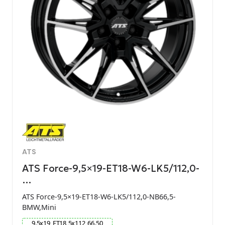
ATS
ATS Force-9,5×19-ET18-W6-LK5/112,0-
…
ATS Force-9,5×19-ET18-W6-LK5/112,0-NB66,5-
BMW,Mini
9.5
x
19
ET
18
5
x
112
66.50