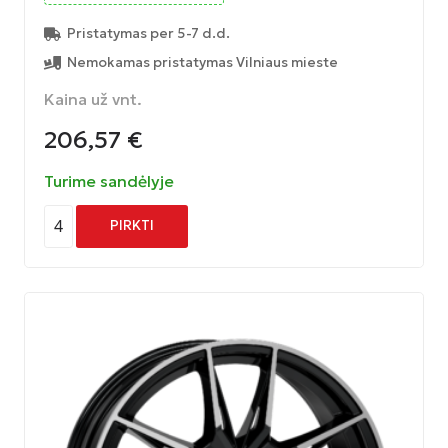
Pristatymas per 5-7 d.d.
Nemokamas pristatymas Vilniaus mieste
Kaina už vnt.
206,57
€
Turime sandėlyje
4
PIRKTI