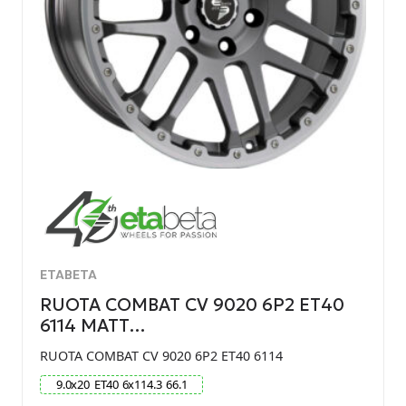
ETABETA
RUOTA COMBAT CV 9020 6P2 ET40
6114 MATT…
RUOTA COMBAT CV 9020 6P2 ET40 6114
9.0
x
20
ET
40
6
x
114.3
66.1