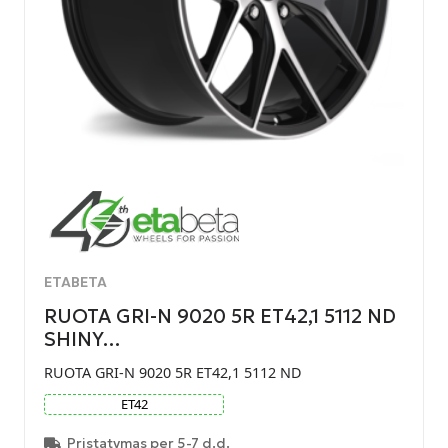
ETABETA
RUOTA GRI-N 9020 5R ET42,1 5112 ND
SHINY…
RUOTA GRI-N 9020 5R ET42,1 5112 ND
ET
42
Pristatymas per 5-7 d.d.