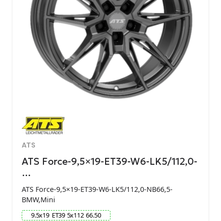
ATS
ATS Force-9,5×19-ET39-W6-LK5/112,0-
…
ATS Force-9,5×19-ET39-W6-LK5/112,0-NB66,5-
BMW,Mini
9.5
x
19
ET
39
5
x
112
66.50