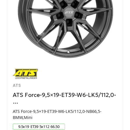
ATS
ATS Force-9,5×19-ET39-W6-LK5/112,0-
…
ATS Force-9,5×19-ET39-W6-LK5/112,0-NB66,5-
BMW,Mini
9.5
x
19
ET
39
5
x
112
66.50