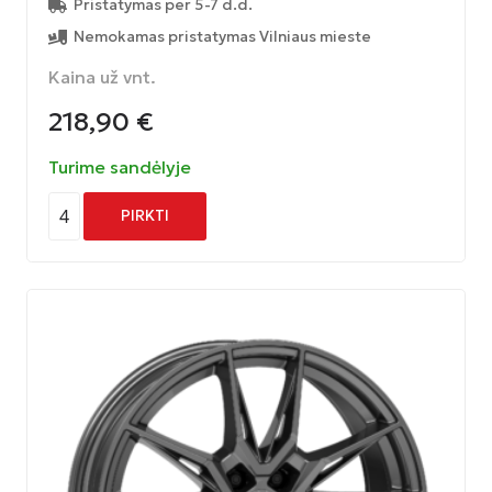
Pristatymas per 5-7 d.d.
Nemokamas pristatymas Vilniaus mieste
Kaina už vnt.
218,90
€
Turime sandėlyje
4
PIRKTI