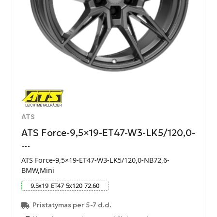
ATS
ATS Force-9,5×19-ET47-W3-LK5/120,0-
…
ATS Force-9,5×19-ET47-W3-LK5/120,0-NB72,6-
BMW,Mini
9.5
x
19
ET
47
5
x
120
72.60
Pristatymas per 5-7 d.d.