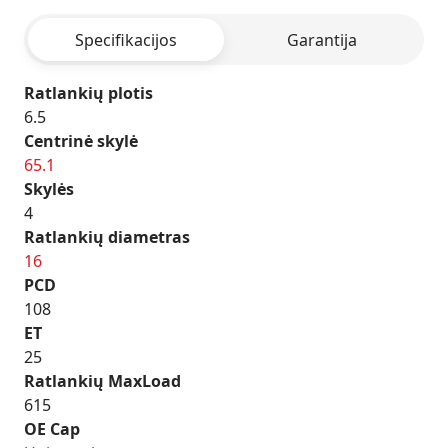
HYPER
Specifikacijos
Garantija
SILVER
Ratlankių plotis
6.5
Centrinė skylė
65.1
Skylės
4
Ratlankių diametras
16
PCD
108
ET
25
Ratlankių MaxLoad
615
OE Cap