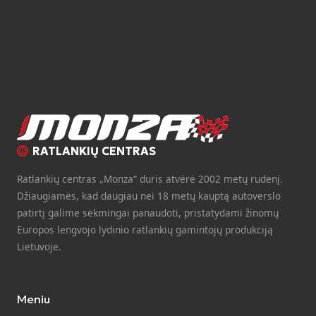
RATLANKIŲ CENTRAS
Ratlankių centras „Monza“ duris atvėrė 2002 metų rudenį.
Džiaugiamės, kad daugiau nei 18 metų kauptą autoverslo
patirtį galime sėkmingai panaudoti, pristatydami žinomų
Europos lengvojo lydinio ratlankių gamintojų produkciją
Lietuvoje.
Meniu