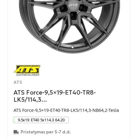
ATS
ATS Force-9,5×19-ET40-TR8-
LK5/114,3…
ATS Force-9,5×19-ET40-TR8-LK5/114,3-NB64,2-Tesla
9.5
x
19
ET
40
5
x
114.3
64.20
Pristatymas per 5-7 d.d.