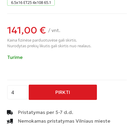
6.5
x
16
ET25
4
x
108
65.1
141,00
€
/ vnt.
Kaina fizinėse parduotuvėse gali skirtis.
Nurodytas prekių likutis gali skirtis nuo realaus.
Turime
produkto
PIRKTI
kiekis:
AVUS
-
Pristatymas per 5-7 d.d.
AC-
Nemokamas pristatymas Vilniaus mieste
518
-