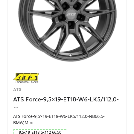
ATS
ATS Force-9,5×19-ET18-W6-LK5/112,0-
…
ATS Force-9,5×19-ET18-W6-LK5/112,0-NB66,5-
BMW,Mini
9.5
x
19
ET
18
5
x
112
66.50