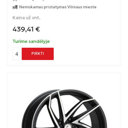
Nemokamas pristatymas Vilniaus mieste
Kaina už vnt.
439,41
€
Turime sandėlyje
4
PIRKTI