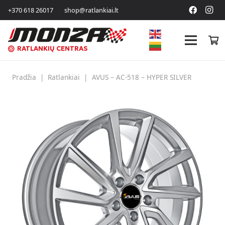
+370 618 26017
shop@ratlankiai.lt
RATLANKIŲ CENTRAS
Pradžia
|
Ratlankiai
|
AVUS – AC-518 – HYPER SILVER