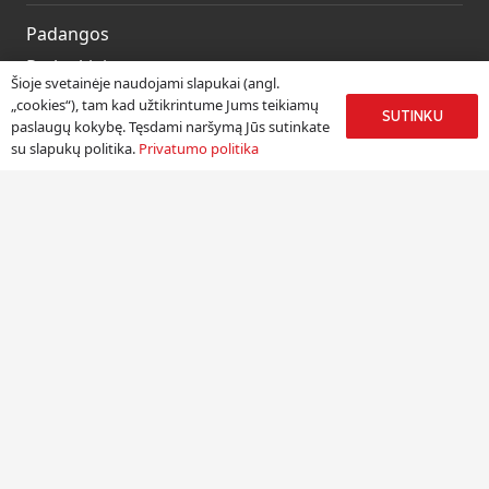
Padangos
Ratlankiai
Šioje svetainėje naudojami slapukai (angl.
Kitos prekės
„cookies“), tam kad užtikrintume Jums teikiamų
SUTINKU
paslaugų kokybę. Tęsdami naršymą Jūs sutinkate
Paslaugos
su slapukų politika.
Privatumo politika
Informacija
Apie mus
Paslaugos
Pristatymas
Naudinga informacija
Kontaktai