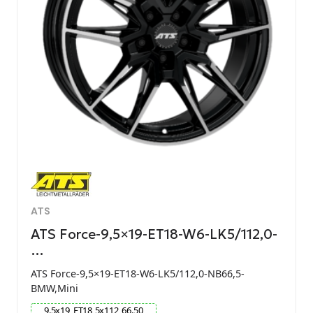
ATS
ATS Force-9,5×19-ET18-W6-LK5/112,0-
…
ATS Force-9,5×19-ET18-W6-LK5/112,0-NB66,5-
BMW,Mini
9.5
x
19
ET
18
5
x
112
66.50