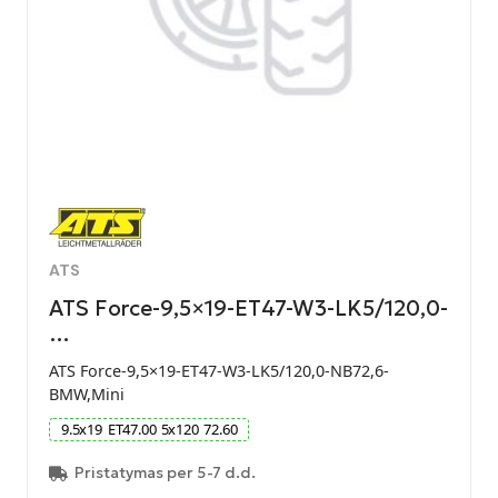
ATS
ATS Force-9,5×19-ET47-W3-LK5/120,0-
…
ATS Force-9,5×19-ET47-W3-LK5/120,0-NB72,6-
BMW,Mini
9.5
x
19
ET
47.00
5
x
120
72.60
Pristatymas per 5-7 d.d.