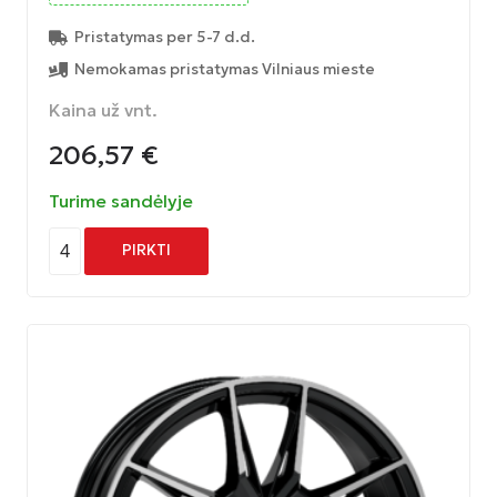
Pristatymas per 5-7 d.d.
Nemokamas pristatymas Vilniaus mieste
Kaina už vnt.
206,57
€
Turime sandėlyje
4
PIRKTI