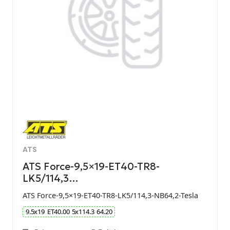
ATS
ATS Force-9,5×19-ET40-TR8-
LK5/114,3…
ATS Force-9,5×19-ET40-TR8-LK5/114,3-NB64,2-Tesla
9.5
x
19
ET
40.00
5
x
114.3
64.20