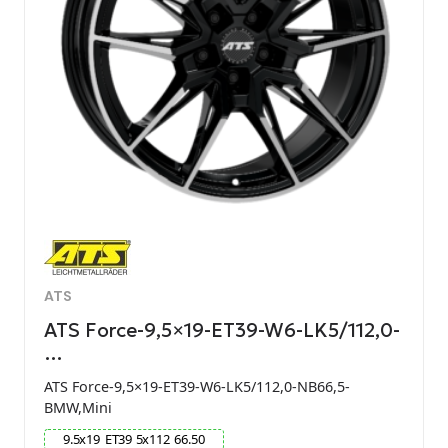
ATS
ATS Force-9,5×19-ET39-W6-LK5/112,0-
…
ATS Force-9,5×19-ET39-W6-LK5/112,0-NB66,5-
BMW,Mini
9.5
x
19
ET
39
5
x
112
66.50