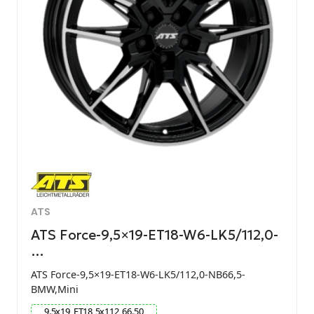
ATS
ATS Force-9,5×19-ET18-W6-LK5/112,0-
…
ATS Force-9,5×19-ET18-W6-LK5/112,0-NB66,5-
BMW,Mini
9.5
x
19
ET
18
5
x
112
66.50