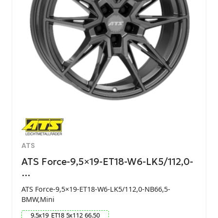
ATS
ATS Force-9,5×19-ET18-W6-LK5/112,0-
…
ATS Force-9,5×19-ET18-W6-LK5/112,0-NB66,5-
BMW,Mini
9.5
x
19
ET
18
5
x
112
66.50