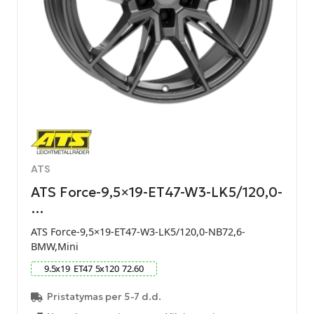
ATS
ATS Force-9,5×19-ET47-W3-LK5/120,0-
…
ATS Force-9,5×19-ET47-W3-LK5/120,0-NB72,6-
BMW,Mini
9.5
x
19
ET
47
5
x
120
72.60
Pristatymas per 5-7 d.d.