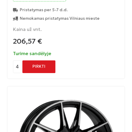
Pristatymas per 5-7 d.d.
Nemokamas pristatymas Vilniaus mieste
Kaina už vnt.
206,57
€
Turime sandėlyje
4
PIRKTI