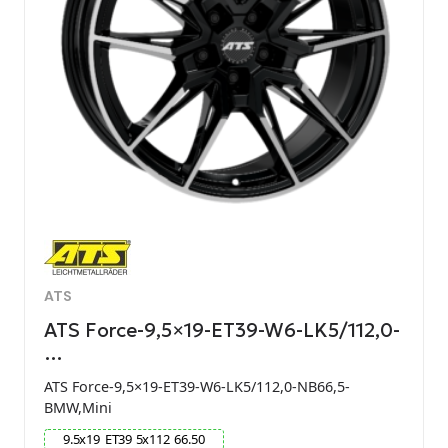
ATS
ATS Force-9,5×19-ET39-W6-LK5/112,0-
…
ATS Force-9,5×19-ET39-W6-LK5/112,0-NB66,5-
BMW,Mini
9.5
x
19
ET
39
5
x
112
66.50