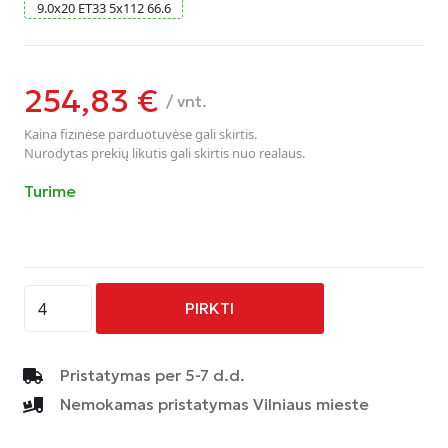
9.0
x
20
ET33
5
x
112
66.6
254,83
€
/ vnt.
Kaina fizinėse parduotuvėse gali skirtis.
Nurodytas prekių likutis gali skirtis nuo realaus.
Turime
produkto
PIRKTI
kiekis:
AVUS
-
Pristatymas per 5-7 d.d.
AC-
Nemokamas pristatymas Vilniaus mieste
518
-