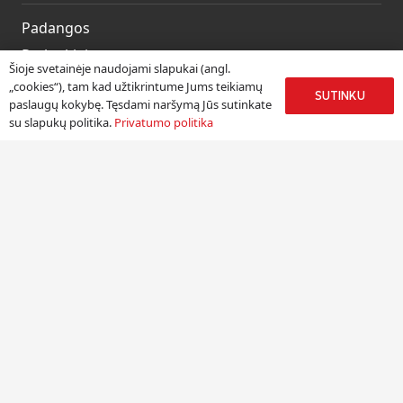
Padangos
Ratlankiai
Šioje svetainėje naudojami slapukai (angl.
Kitos prekės
„cookies“), tam kad užtikrintume Jums teikiamų
SUTINKU
paslaugų kokybę. Tęsdami naršymą Jūs sutinkate
Paslaugos
su slapukų politika.
Privatumo politika
Informacija
Apie mus
Paslaugos
Pristatymas
Naudinga informacija
Kontaktai