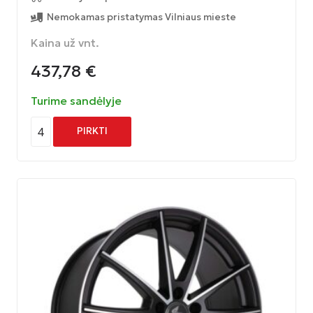
Nemokamas pristatymas Vilniaus mieste
Kaina už vnt.
437,78
€
Turime sandėlyje
4
PIRKTI