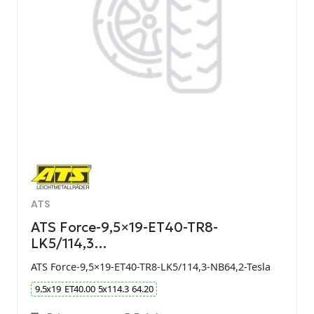
ATS
ATS Force-9,5×19-ET40-TR8-
LK5/114,3…
ATS Force-9,5×19-ET40-TR8-LK5/114,3-NB64,2-Tesla
9.5
x
19
ET
40.00
5
x
114.3
64.20