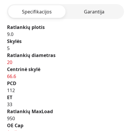
HYPER
Specifikacijos
Garantija
SILVER
Ratlankių plotis
9.0
Skylės
5
Ratlankių diametras
20
Centrinė skylė
66.6
PCD
112
ET
33
Ratlankių MaxLoad
950
OE Cap