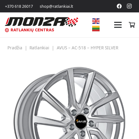
+370 618 26017
shop@ratlankiai.lt
RATLANKIŲ CENTRAS
Pradžia
|
Ratlankiai
|
AVUS – AC-518 – HYPER SILVER