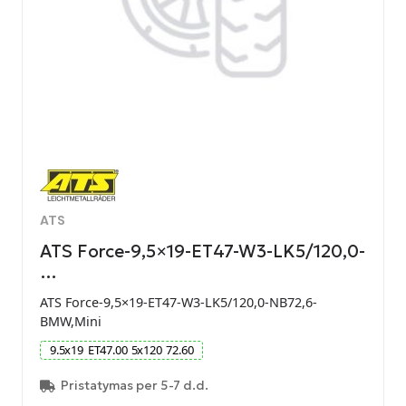
ATS
ATS Force-9,5×19-ET47-W3-LK5/120,0-
…
ATS Force-9,5×19-ET47-W3-LK5/120,0-NB72,6-
BMW,Mini
9.5
x
19
ET
47.00
5
x
120
72.60
Pristatymas per 5-7 d.d.