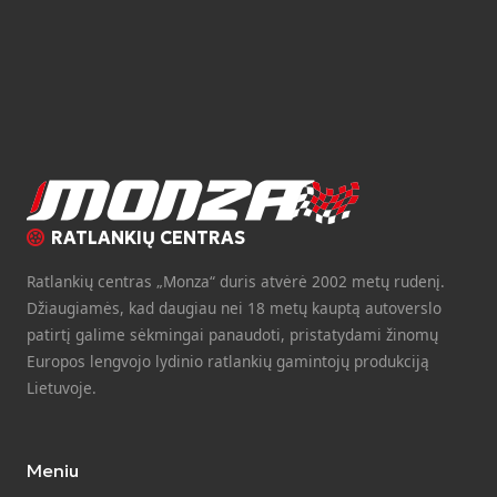
RATLANKIŲ CENTRAS
Ratlankių centras „Monza“ duris atvėrė 2002 metų rudenį.
Džiaugiamės, kad daugiau nei 18 metų kauptą autoverslo
patirtį galime sėkmingai panaudoti, pristatydami žinomų
Europos lengvojo lydinio ratlankių gamintojų produkciją
Lietuvoje.
Meniu