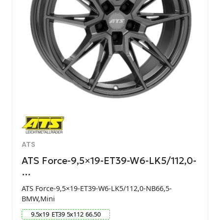
ATS
ATS Force-9,5×19-ET39-W6-LK5/112,0-
…
ATS Force-9,5×19-ET39-W6-LK5/112,0-NB66,5-
BMW,Mini
9.5
x
19
ET
39
5
x
112
66.50