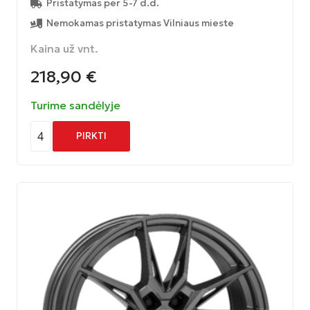
Pristatymas per 5-7 d.d.
Nemokamas pristatymas Vilniaus mieste
Kaina už vnt.
218,90
€
Turime sandėlyje
4
PIRKTI