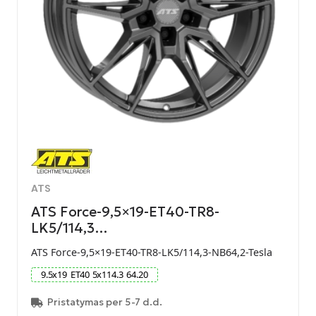
ATS
ATS Force-9,5×19-ET40-TR8-
LK5/114,3…
ATS Force-9,5×19-ET40-TR8-LK5/114,3-NB64,2-Tesla
9.5
x
19
ET
40
5
x
114.3
64.20
Pristatymas per 5-7 d.d.