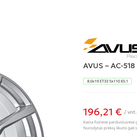
AVUS – AC-518
8.0
x
19
ET33
5
x
110
65.1
196,21
€
/ vnt.
Kaina fizinėse parduotuvėse ga
Nurodytas prekių likutis gali s