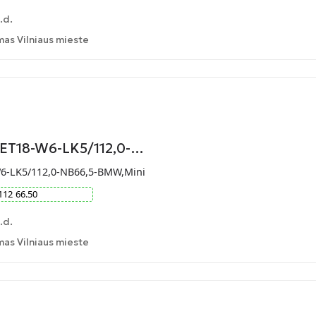
.d.
as Vilniaus mieste
-ET18-W6-LK5/112,0-…
W6-LK5/112,0-NB66,5-BMW,Mini
112
66.50
.d.
as Vilniaus mieste