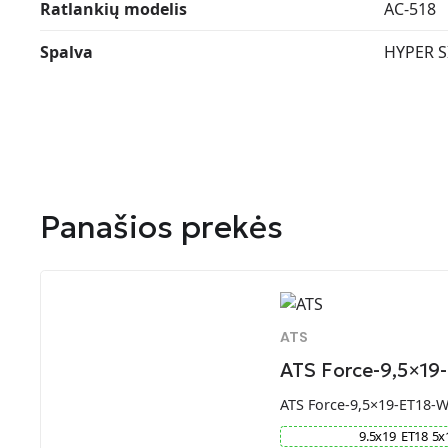
Ratlankių modelis
AC-518
Spalva
HYPER S
Panašios prekės
ATS
ATS Force-9,5×19
ATS Force-9,5×19-ET18-
9.5
x
19
ET
18
5
x