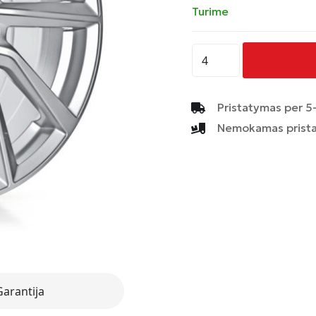
Turime
produkto
kiekis:
AVUS
-
Pristatymas per 5-
AC-
Nemokamas prista
518
-
HYPER
SILVER
Garantija