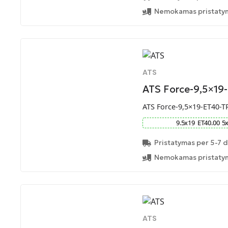
Nemokamas pristatym
ATS
ATS Force-9,5×19
ATS Force-9,5×19-ET40-T
9.5
x
19
ET
40.00
5
Pristatymas per 5-7 d
Nemokamas pristatym
ATS