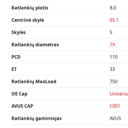
Ratlankių plotis
8.0
Centrinė skylė
65.1
Skylės
5
Ratlankių diametras
19
PCD
110
ET
33
Ratlankių MaxLoad
750
OE Cap
Universa
AVUS CAP
C001
Ratlankių gamintojas
AVUS