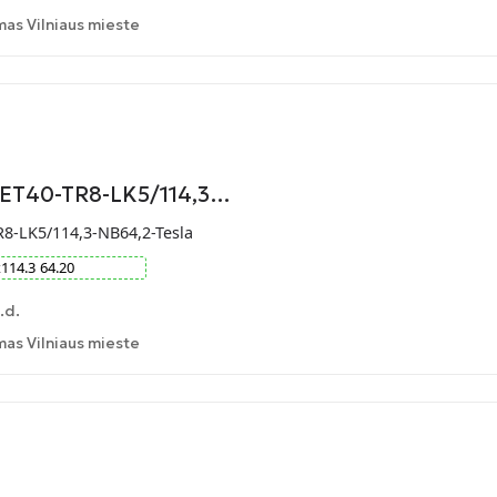
as Vilniaus mieste
-ET40-TR8-LK5/114,3…
R8-LK5/114,3-NB64,2-Tesla
x
114.3
64.20
.d.
as Vilniaus mieste