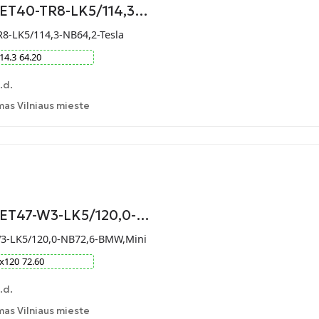
-ET40-TR8-LK5/114,3…
R8-LK5/114,3-NB64,2-Tesla
14.3
64.20
.d.
as Vilniaus mieste
9-ET47-W3-LK5/120,0-…
W3-LK5/120,0-NB72,6-BMW,Mini
x
120
72.60
.d.
as Vilniaus mieste