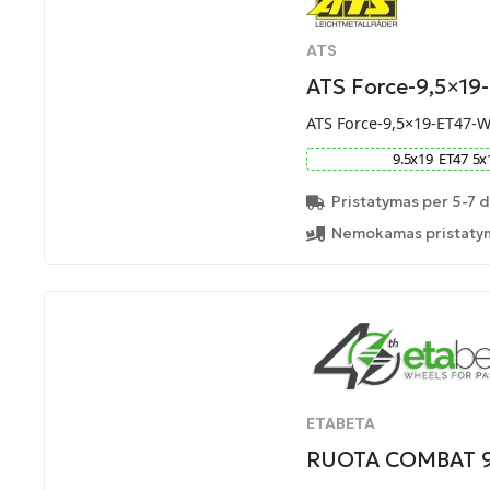
ATS
ATS Force-9,5×1
ATS Force-9,5×19-ET47-
9.5
x
19
ET
47
5
x
Pristatymas per 5-7 d
Nemokamas pristatym
ETABETA
RUOTA COMBAT 90