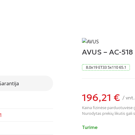
AVUS – AC-518
8.0
x
19
ET33
5
x
110
65.1
Garantija
196,21
€
/ vnt.
Kaina fizinėse parduotuvėse ga
Nurodytas prekių likutis gali s
1
Turime