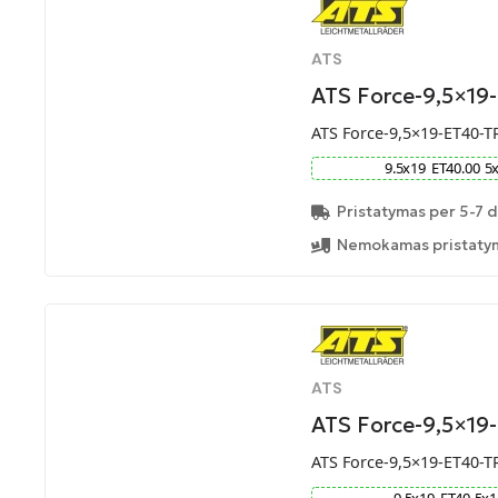
ATS
ATS Force-9,5×19
ATS Force-9,5×19-ET40-T
9.5
x
19
ET
40.00
5
Pristatymas per 5-7 d
Nemokamas pristatym
ATS
ATS Force-9,5×19
ATS Force-9,5×19-ET40-T
9.5
x
19
ET
40
5
x
1