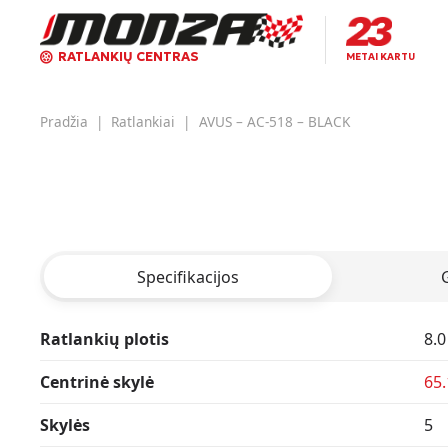
RATLANKIŲ CENTRAS
METAI KARTU
Pradžia
|
Ratlankiai
|
AVUS – AC-518 – BLACK
Specifikacijos
Ratlankių plotis
8.0
Centrinė skylė
65.
Skylės
5