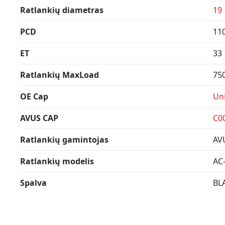
Ratlankių diametras
19
PCD
11
ET
33
Ratlankių MaxLoad
75
OE Cap
Uni
AVUS CAP
C0
Ratlankių gamintojas
AV
Ratlankių modelis
AC
Spalva
BL