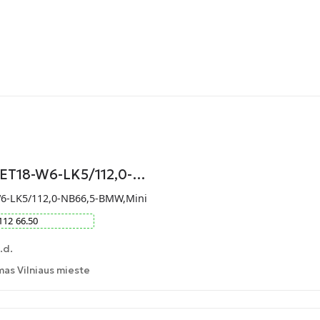
-ET18-W6-LK5/112,0-…
W6-LK5/112,0-NB66,5-BMW,Mini
112
66.50
.d.
as Vilniaus mieste