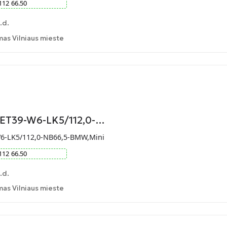
112
66.50
.d.
as Vilniaus mieste
-ET39-W6-LK5/112,0-…
W6-LK5/112,0-NB66,5-BMW,Mini
112
66.50
.d.
as Vilniaus mieste