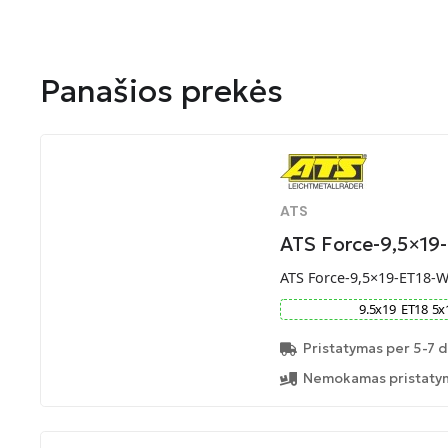
Panašios prekės
ATS
ATS Force-9,5×19
ATS Force-9,5×19-ET18-
9.5
x
19
ET
18
5
x
Pristatymas per 5-7 d
Nemokamas pristatym