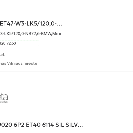
9-ET47-W3-LK5/120,0-…
W3-LK5/120,0-NB72,6-BMW,Mini
120
72.60
.d.
as Vilniaus mieste
20 6P2 ET40 6114 SIL SILV…