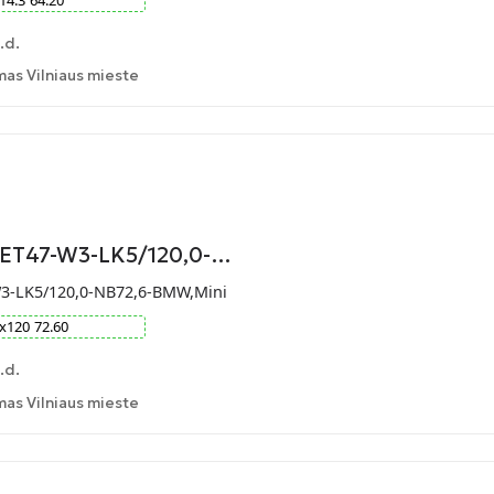
.d.
as Vilniaus mieste
9-ET47-W3-LK5/120,0-…
W3-LK5/120,0-NB72,6-BMW,Mini
x
120
72.60
.d.
as Vilniaus mieste