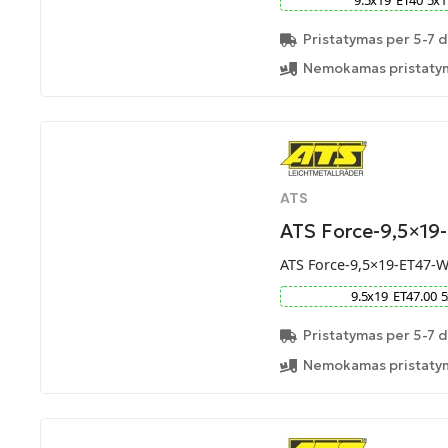
Pristatymas per 5-7 d
Nemokamas pristatym
ATS
ATS Force-9,5×1
ATS Force-9,5×19-ET47-
9.5
x
19
ET
47.00
5
Pristatymas per 5-7 d
Nemokamas pristatym