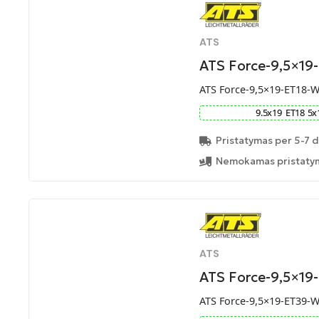
ATS
ATS Force-9,5×19
ATS Force-9,5×19-ET18-
9.5
x
19
ET
18
5
x
Pristatymas per 5-7 d
Nemokamas pristatym
ATS
ATS Force-9,5×19
ATS Force-9,5×19-ET39-