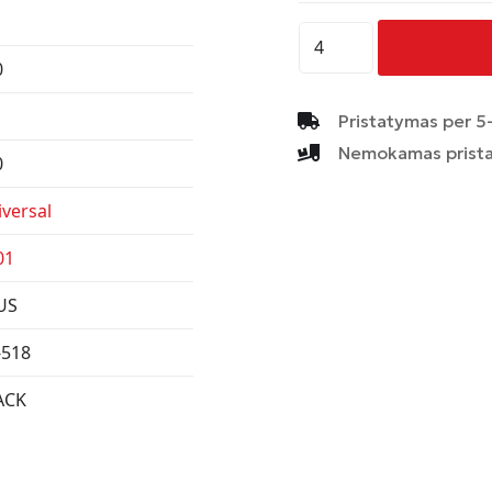
produkto
kiekis:
0
AVUS
-
Pristatymas per 5-
AC-
Nemokamas prista
0
518
-
versal
BLACK
01
US
-518
ACK