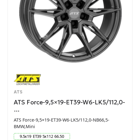
ATS
ATS Force-9,5×19-ET39-W6-LK5/112,0-
…
ATS Force-9,5×19-ET39-W6-LK5/112,0-NB66,5-
BMW,Mini
9.5
x
19
ET
39
5
x
112
66.50