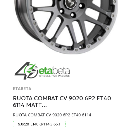
ETABETA
RUOTA COMBAT CV 9020 6P2 ET40
6114 MATT…
RUOTA COMBAT CV 9020 6P2 ET40 6114
9.0
x
20
ET
40
6
x
114.3
66.1