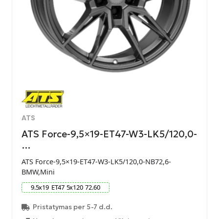
ATS
ATS Force-9,5×19-ET47-W3-LK5/120,0-
…
ATS Force-9,5×19-ET47-W3-LK5/120,0-NB72,6-
BMW,Mini
9.5
x
19
ET
47
5
x
120
72.60
Pristatymas per 5-7 d.d.