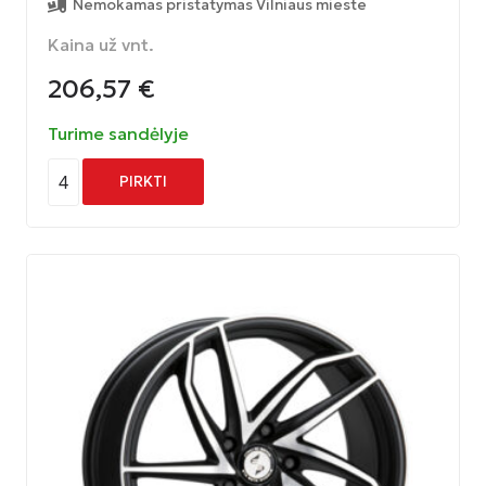
Nemokamas pristatymas Vilniaus mieste
Kaina už vnt.
206,57
€
Turime sandėlyje
4
PIRKTI