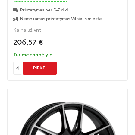
Pristatymas per 5-7 d.d.
Nemokamas pristatymas Vilniaus mieste
Kaina už vnt.
206,57
€
Turime sandėlyje
4
PIRKTI