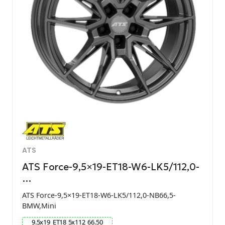
ATS
ATS Force-9,5×19-ET18-W6-LK5/112,0-
…
ATS Force-9,5×19-ET18-W6-LK5/112,0-NB66,5-
BMW,Mini
9.5
x
19
ET
18
5
x
112
66.50