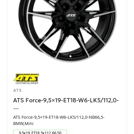
ATS
ATS Force-9,5×19-ET18-W6-LK5/112,0-
…
ATS Force-9,5×19-ET18-W6-LK5/112,0-NB66,5-
BMW,Mini
9.5
x
19
ET
18
5
x
112
66.50