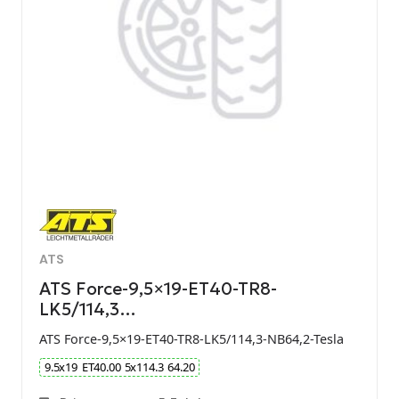
ATS
ATS Force-9,5×19-ET40-TR8-
LK5/114,3…
ATS Force-9,5×19-ET40-TR8-LK5/114,3-NB64,2-Tesla
9.5
x
19
ET
40.00
5
x
114.3
64.20