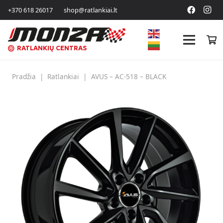
+370 618 26017
shop@ratlankiai.lt
RATLANKIŲ CENTRAS
Pradžia
|
Ratlankiai
|
AVUS – AC-518 – BLACK