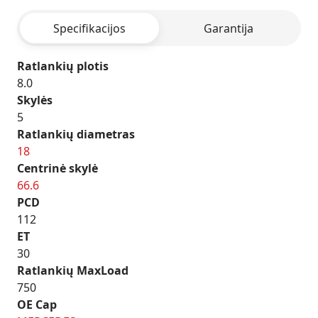
BLACK
Specifikacijos
Garantija
Ratlankių plotis
8.0
Skylės
5
Ratlankių diametras
18
Centrinė skylė
66.6
PCD
112
ET
30
Ratlankių MaxLoad
750
OE Cap