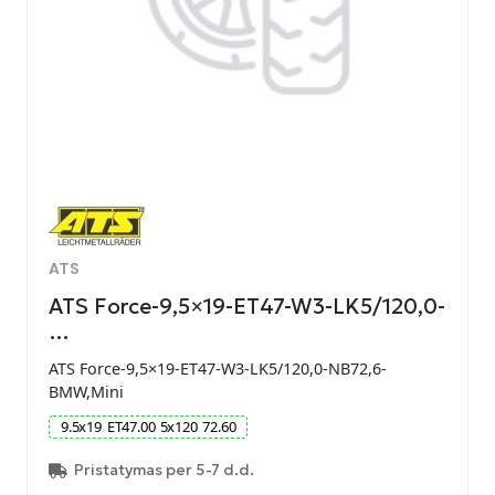
ATS
ATS Force-9,5×19-ET47-W3-LK5/120,0-
…
ATS Force-9,5×19-ET47-W3-LK5/120,0-NB72,6-
BMW,Mini
9.5
x
19
ET
47.00
5
x
120
72.60
Pristatymas per 5-7 d.d.