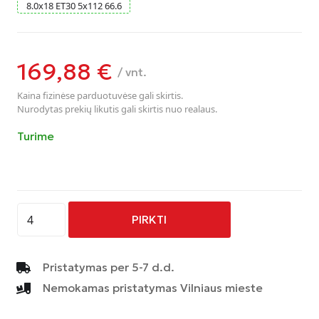
8.0
x
18
ET30
5
x
112
66.6
169,88
€
/ vnt.
Kaina fizinėse parduotuvėse gali skirtis.
Nurodytas prekių likutis gali skirtis nuo realaus.
Turime
produkto
PIRKTI
kiekis:
AVUS
-
Pristatymas per 5-7 d.d.
AC-
Nemokamas pristatymas Vilniaus mieste
518
-