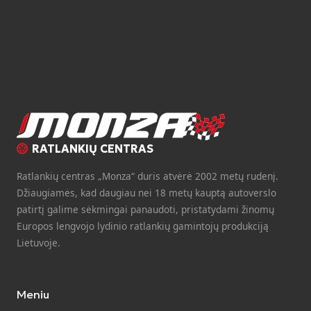
RATLANKIŲ CENTRAS
Ratlankių centras „Monza“ duris atvėrė 2002 metų rudenį.
Džiaugiamės, kad daugiau nei 18 metų kauptą autoverslo
patirtį galime sėkmingai panaudoti, pristatydami žinomų
Europos lengvojo lydinio ratlankių gamintojų produkciją
Lietuvoje.
Meniu