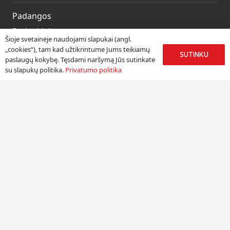
Padangos
Ratlankiai
Šioje svetainėje naudojami slapukai (angl.
Kitos prekės
„cookies“), tam kad užtikrintume Jums teikiamų
SUTINKU
paslaugų kokybę. Tęsdami naršymą Jūs sutinkate
Paslaugos
su slapukų politika.
Privatumo politika
Informacija
Apie mus
Paslaugos
Pristatymas
Naudinga informacija
Kontaktai