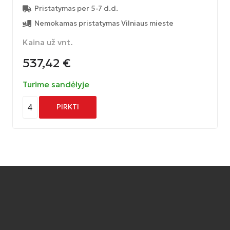
Pristatymas per 5-7 d.d.
Nemokamas pristatymas Vilniaus mieste
Kaina už vnt.
537,42
€
Turime sandėlyje
4
PIRKTI