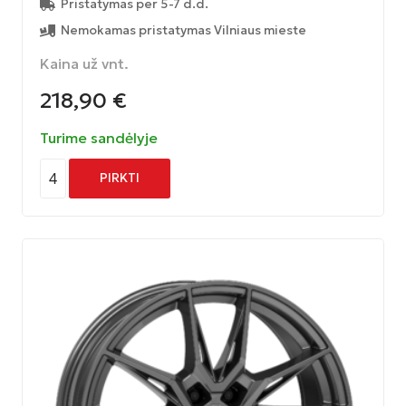
Pristatymas per 5-7 d.d.
Nemokamas pristatymas Vilniaus mieste
Kaina už vnt.
218,90
€
Turime sandėlyje
4
PIRKTI