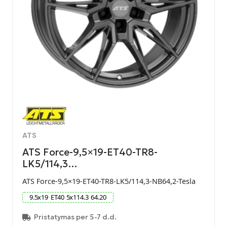
ATS
ATS Force-9,5×19-ET40-TR8-
LK5/114,3…
ATS Force-9,5×19-ET40-TR8-LK5/114,3-NB64,2-Tesla
9.5
x
19
ET
40
5
x
114.3
64.20
Pristatymas per 5-7 d.d.