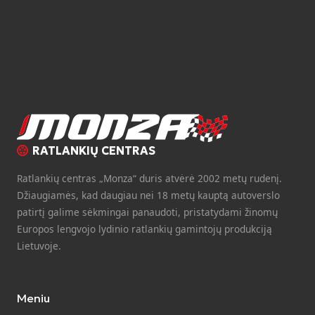
RATLANKIŲ CENTRAS
Ratlankių centras „Monza“ duris atvėrė 2002 metų rudenį.
Džiaugiamės, kad daugiau nei 18 metų kauptą autoverslo
patirtį galime sėkmingai panaudoti, pristatydami žinomų
Europos lengvojo lydinio ratlankių gamintojų produkciją
Lietuvoje.
Meniu