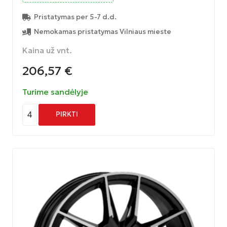
Pristatymas per 5-7 d.d.
Nemokamas pristatymas Vilniaus mieste
Kaina už vnt.
206,57
€
Turime sandėlyje
4
PIRKTI