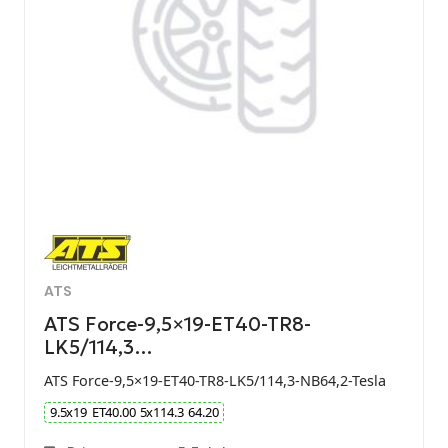
ATS
ATS Force-9,5×19-ET40-TR8-
LK5/114,3…
ATS Force-9,5×19-ET40-TR8-LK5/114,3-NB64,2-Tesla
9.5
x
19
ET
40.00
5
x
114.3
64.20