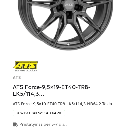
ATS
ATS Force-9,5×19-ET40-TR8-
LK5/114,3…
ATS Force-9,5×19-ET40-TR8-LK5/114,3-NB64,2-Tesla
9.5
x
19
ET
40
5
x
114.3
64.20
Pristatymas per 5-7 d.d.