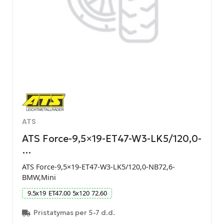
ATS
ATS Force-9,5×19-ET47-W3-LK5/120,0-
…
ATS Force-9,5×19-ET47-W3-LK5/120,0-NB72,6-
BMW,Mini
9.5
x
19
ET
47.00
5
x
120
72.60
Pristatymas per 5-7 d.d.