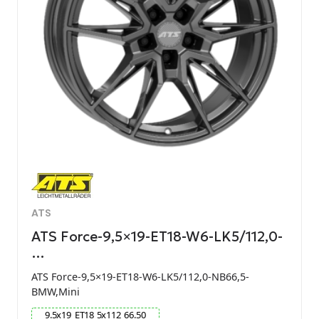
ATS
ATS Force-9,5×19-ET18-W6-LK5/112,0-
…
ATS Force-9,5×19-ET18-W6-LK5/112,0-NB66,5-
BMW,Mini
9.5
x
19
ET
18
5
x
112
66.50