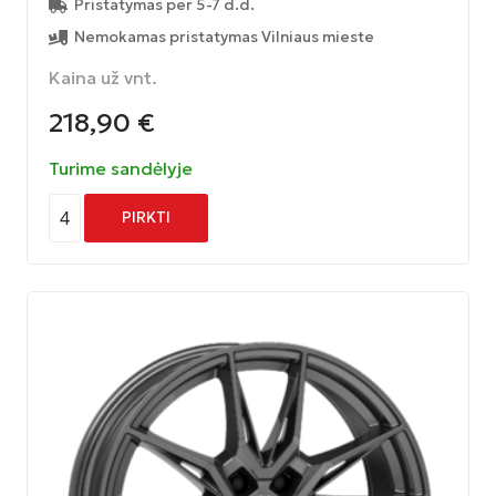
Pristatymas per 5-7 d.d.
Nemokamas pristatymas Vilniaus mieste
Kaina už vnt.
218,90
€
Turime sandėlyje
4
PIRKTI