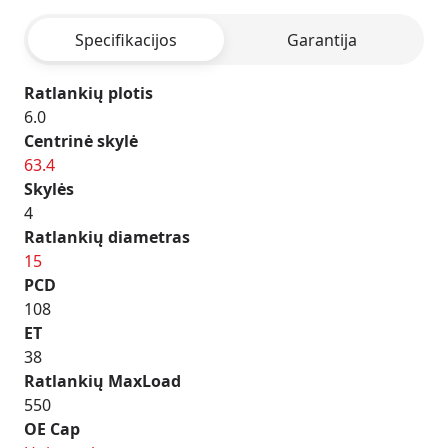
BLACK
Specifikacijos
Garantija
Ratlankių plotis
6.0
Centrinė skylė
63.4
Skylės
4
Ratlankių diametras
15
PCD
108
ET
38
Ratlankių MaxLoad
550
OE Cap