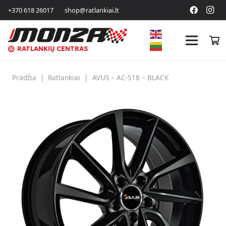
+370 618 26017
shop@ratlankiai.lt
RATLANKIŲ CENTRAS
Pradžia
|
Ratlankiai
|
AVUS – AC-518 – BLACK