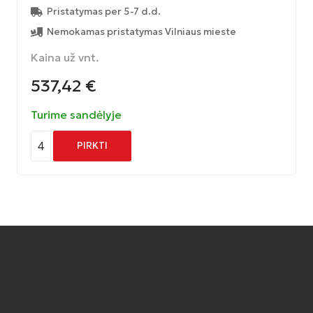
Pristatymas per 5-7 d.d.
Nemokamas pristatymas Vilniaus mieste
Kaina už vnt.
537,42
€
Turime sandėlyje
4
PIRKTI