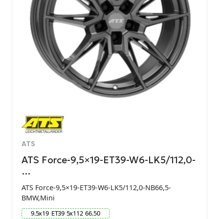
ATS
ATS Force-9,5×19-ET39-W6-LK5/112,0-
…
ATS Force-9,5×19-ET39-W6-LK5/112,0-NB66,5-
BMW,Mini
9.5
x
19
ET
39
5
x
112
66.50