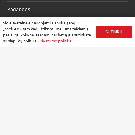
Padangos
Ratlankiai
Šioje svetainėje naudojami slapukai (angl.
Kitos prekės
„cookies“), tam kad užtikrintume Jums teikiamų
SUTINKU
paslaugų kokybę. Tęsdami naršymą Jūs sutinkate
Paslaugos
su slapukų politika.
Privatumo politika
Informacija
Apie mus
Paslaugos
Pristatymas
Naudinga informacija
Kontaktai