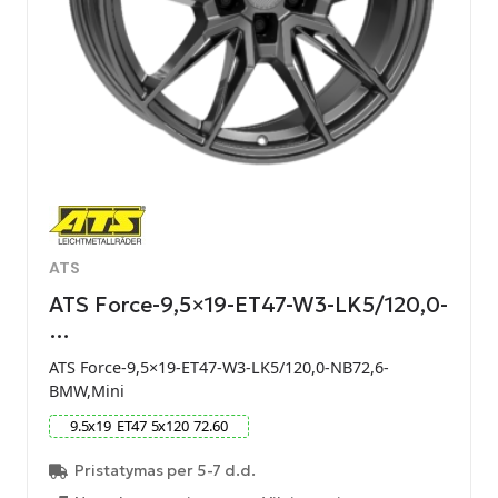
ATS
ATS Force-9,5×19-ET47-W3-LK5/120,0-
…
ATS Force-9,5×19-ET47-W3-LK5/120,0-NB72,6-
BMW,Mini
9.5
x
19
ET
47
5
x
120
72.60
Pristatymas per 5-7 d.d.