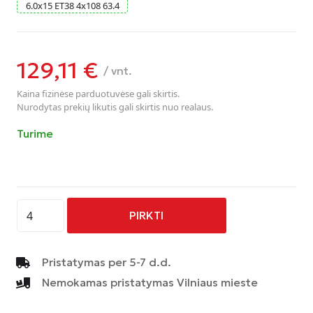
6.0
x
15
ET38
4
x
108
63.4
129,11
€
/ vnt.
Kaina fizinėse parduotuvėse gali skirtis.
Nurodytas prekių likutis gali skirtis nuo realaus.
Turime
produkto
PIRKTI
kiekis:
AVUS
-
Pristatymas per 5-7 d.d.
AC-
Nemokamas pristatymas Vilniaus mieste
518
-