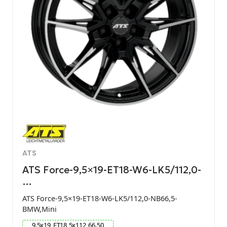
ATS
ATS Force-9,5×19-ET18-W6-LK5/112,0-
…
ATS Force-9,5×19-ET18-W6-LK5/112,0-NB66,5-
BMW,Mini
9.5
x
19
ET
18
5
x
112
66.50