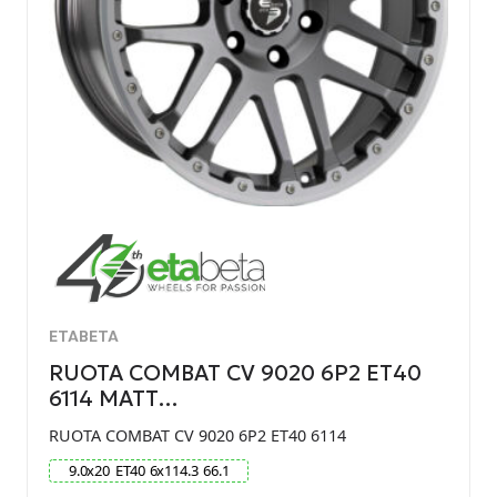
ETABETA
RUOTA COMBAT CV 9020 6P2 ET40
6114 MATT…
RUOTA COMBAT CV 9020 6P2 ET40 6114
9.0
x
20
ET
40
6
x
114.3
66.1