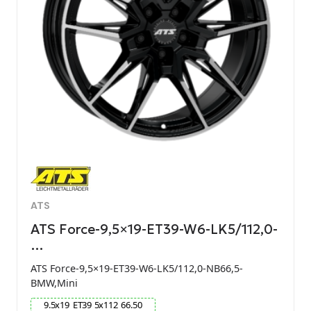
ATS
ATS Force-9,5×19-ET39-W6-LK5/112,0-
…
ATS Force-9,5×19-ET39-W6-LK5/112,0-NB66,5-
BMW,Mini
9.5
x
19
ET
39
5
x
112
66.50