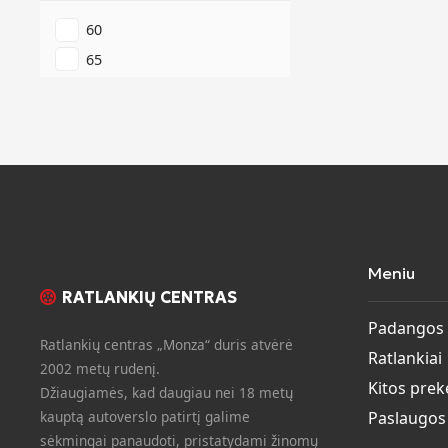
60
65
Meniu
RATLANKIŲ CENTRAS
Padangos
Ratlankių centras „Monza“ duris atvėrė
Ratlankiai
2002 metų rudenį.
Kitos prek
Džiaugiamės, kad daugiau nei 18 metų
kauptą autoverslo patirtį galime
Paslaugos
sėkmingai panaudoti, pristatydami žinomų