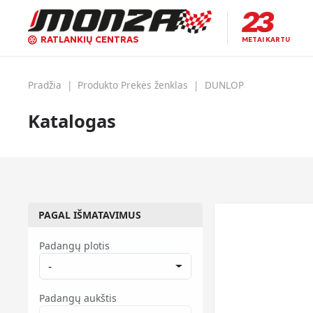
RATLANKIŲ CENTRAS
METAI KARTU
Pradžia
|
Produkto Prekės ženklas
|
DUNLOP
Katalogas
PAGAL IŠMATAVIMUS
Padangų plotis
-
Padangų aukštis