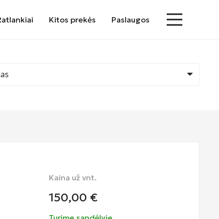
Ratlankiai
Kitos prekės
Paslaugos
Kaina už vnt.
150,00
€
Turime sandėlyje