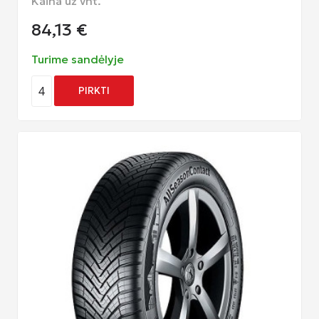
Kaina už vnt.
84,13
€
Turime sandėlyje
4
PIRKTI