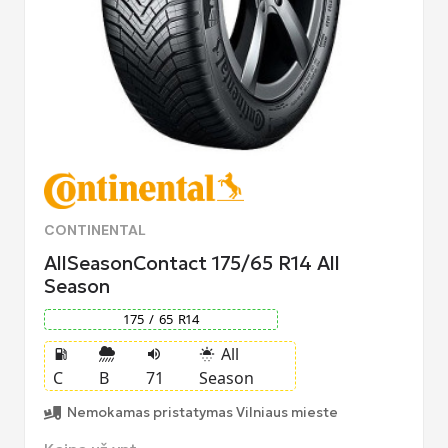
CONTINENTAL
AllSeasonContact 175/65 R14 All
Season
175
/
65
R
14
All
local_gas_station
volume_up
sunny_snowing
C
B
71
Season
Nemokamas pristatymas Vilniaus mieste