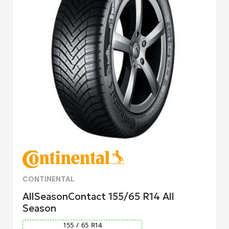
CONTINENTAL
AllSeasonContact 155/65 R14 All
Season
155
/
65
R
14