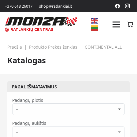
+370 618 26017
shop@ratlankiai.lt
RATLANKIŲ CENTRAS
Pradžia
|
Produkto Prekės ženklas
|
CONTINENTAL ALL
Katalogas
PAGAL IŠMATAVIMUS
Padangų plotis
-
Padangų aukštis
-