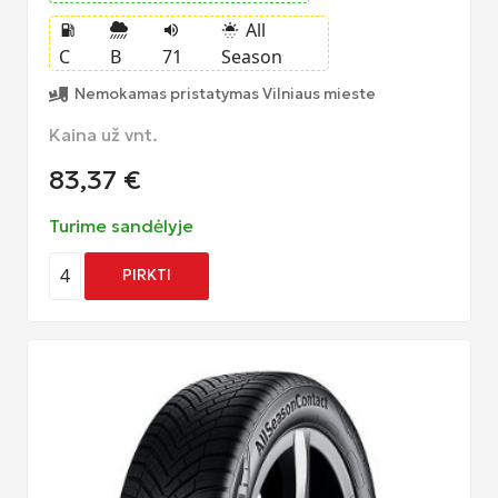
All
local_gas_station
volume_up
sunny_snowing
C
B
71
Season
Nemokamas pristatymas Vilniaus mieste
Kaina už vnt.
83,37
€
Turime sandėlyje
4
PIRKTI