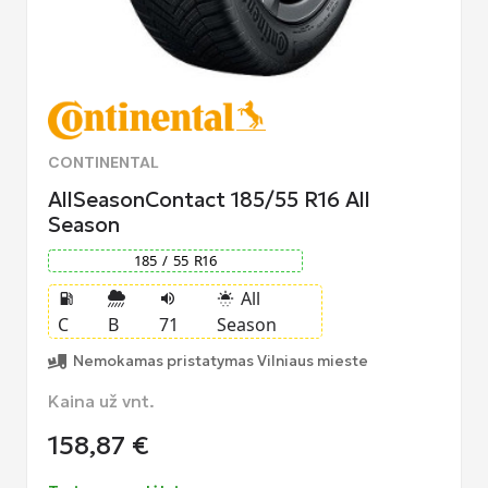
CONTINENTAL
AllSeasonContact 185/55 R16 All
Season
185
/
55
R
16
All
local_gas_station
volume_up
sunny_snowing
C
B
71
Season
Nemokamas pristatymas Vilniaus mieste
Kaina už vnt.
158,87
€