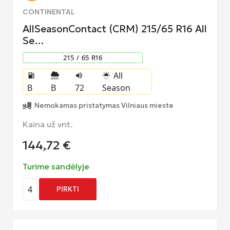
CONTINENTAL
AllSeasonContact (CRM) 215/65 R16 All
Se…
215
/
65
R
16
All
local_gas_station
volume_up
sunny_snowing
B
B
72
Season
Nemokamas pristatymas Vilniaus mieste
Kaina už vnt.
144,72
€
Turime sandėlyje
4
PIRKTI