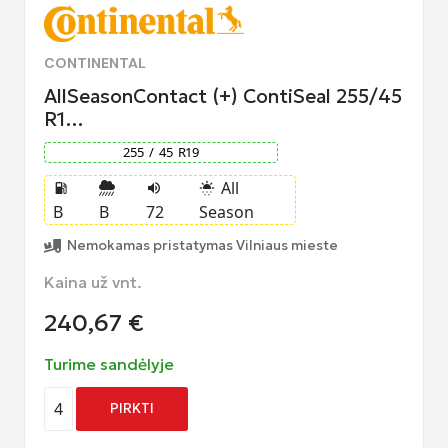
CONTINENTAL
AllSeasonContact (+) ContiSeal 255/45
R1…
255
/
45
R
19
All
local_gas_station
volume_up
sunny_snowing
B
B
72
Season
Nemokamas pristatymas Vilniaus mieste
Kaina už vnt.
240,67
€
Turime sandėlyje
4
PIRKTI