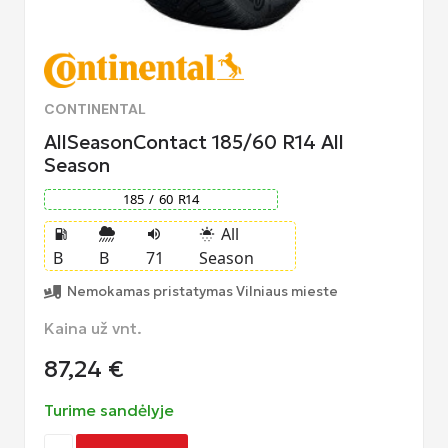
CONTINENTAL
AllSeasonContact 185/60 R14 All
Season
185
/
60
R
14
All
local_gas_station
volume_up
sunny_snowing
B
B
71
Season
Nemokamas pristatymas Vilniaus mieste
Kaina už vnt.
87,24
€
Turime sandėlyje