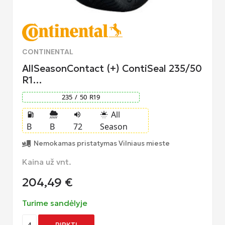
CONTINENTAL
AllSeasonContact (+) ContiSeal 235/50
R1…
235
/
50
R
19
All
local_gas_station
volume_up
sunny_snowing
B
B
72
Season
Nemokamas pristatymas Vilniaus mieste
Kaina už vnt.
204,49
€
Turime sandėlyje