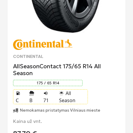
CONTINENTAL
AllSeasonContact 175/65 R14 All
Season
175
/
65
R
14
All
local_gas_station
volume_up
sunny_snowing
C
B
71
Season
Nemokamas pristatymas Vilniaus mieste
Kaina už vnt.