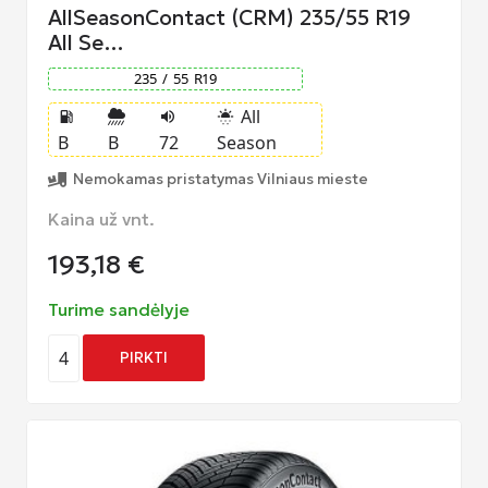
AllSeasonContact (CRM) 235/55 R19
All Se…
235
/
55
R
19
All
local_gas_station
volume_up
sunny_snowing
B
B
72
Season
Nemokamas pristatymas Vilniaus mieste
Kaina už vnt.
193,18
€
Turime sandėlyje
4
PIRKTI