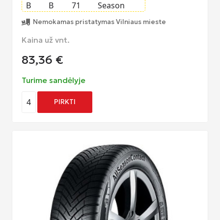
B
B
71
Season
Nemokamas pristatymas Vilniaus mieste
Kaina už vnt.
83,36
€
Turime sandėlyje
4
PIRKTI