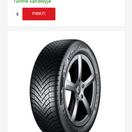
Turime sandėlyje
4
PIRKTI