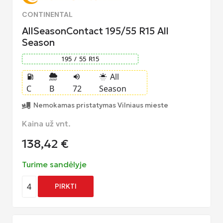
CONTINENTAL
AllSeasonContact 195/55 R15 All
Season
195
/
55
R
15
All
local_gas_station
volume_up
sunny_snowing
C
B
72
Season
Nemokamas pristatymas Vilniaus mieste
Kaina už vnt.
138,42
€
Turime sandėlyje
4
PIRKTI