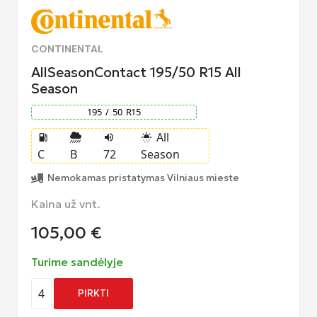
CONTINENTAL
AllSeasonContact 195/50 R15 All
Season
195
/
50
R
15
All
local_gas_station
volume_up
sunny_snowing
C
B
72
Season
Nemokamas pristatymas Vilniaus mieste
Kaina už vnt.
105,00
€
Turime sandėlyje
4
PIRKTI