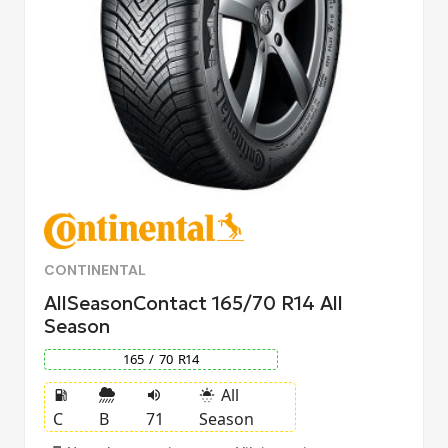
CONTINENTAL
AllSeasonContact 165/70 R14 All
Season
165
/
70
R
14
All
local_gas_station
volume_up
sunny_snowing
C
B
71
Season