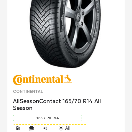
CONTINENTAL
AllSeasonContact 165/70 R14 All
Season
165
/
70
R
14
All
local_gas_station
volume_up
sunny_snowing