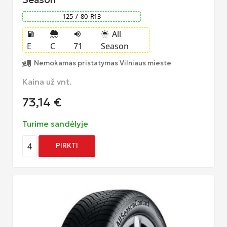
125
/
80
R
13
All
local_gas_station
volume_up
sunny_snowing
E
C
71
Season
Nemokamas pristatymas Vilniaus mieste
Kaina už vnt.
73,14
€
Turime sandėlyje
4
PIRKTI