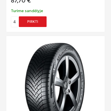
87,70
€
Turime sandėlyje
4
PIRKTI