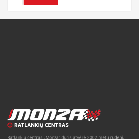
RATLANKIŲ CENTRAS
Ratlankių centras „Monza“ duris atvėrė 2002 metų rudenį.