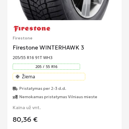
Firestone
Firestone WINTERHAWK 3
205/55 R16 91T WH3
205
/
55
R
16
Žiema
ac_unit
Pristatymas per 2-3 d.d.
Nemokamas pristatymas Vilniaus mieste
Kaina už vnt.
80,36
€