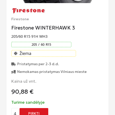
Firestone
Firestone WINTERHAWK 3
205/60 R15 91H WH3
205
/
60
R
15
Žiema
ac_unit
Pristatymas per 2-3 d.d.
Nemokamas pristatymas Vilniaus mieste
Kaina už vnt.
90,88
€
Turime sandėlyje
4
PIRKTI