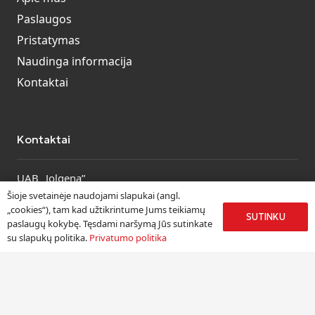
Paslaugos
Pristatymas
Naudinga informacija
Kontaktai
Kontaktai
UAB „Jolgena”
Kodas: 125668396.
Šioje svetainėje naudojami slapukai (angl.
PVM mokėtojo kodas: LT256683917.
„cookies“), tam kad užtikrintume Jums teikiamų
SUTINKU
Duomenų tvarkytojas: Juridinių asmenų registras.
paslaugų kokybę. Tęsdami naršymą Jūs sutinkate
su slapukų politika.
Privatumo politika
Sąskaitos nr.: LT96 7300 0100 0244 4959,
AB SWEDBANK. Banko kodas: 73000, SWIFT: HABALT22.
Peržiūrėti visus kontaktus