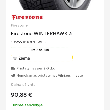
Firestone
Firestone WINTERHAWK 3
195/55 R16 87H WH3
195
/
55
R
16
Žiema
ac_unit
Pristatymas per 2-3 d.d.
Nemokamas pristatymas Vilniaus mieste
Kaina už vnt.
90,88
€
Turime sandėlyje