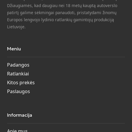
Džiaugiamės, kad daugiau nei 18 metų kauptą autoverslo
patirtį galime sėkmingai panaudoti, pristatydami žinomų
Europos lengvojo lydinio ratlankių gamintojų produkciją
Lietuvoje.
Meniu
Padangos
Ratlankiai
Kitos prekės
Paslaugos
Informacija
Apie mus