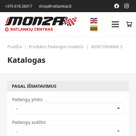
+370 618 26017
shop@ratlankiai.lt
RATLANKIŲ CENTRAS
Pradžia
|
Produkto Padangos modelis
|
WINTERHAWK 3
Katalogas
PAGAL IŠMATAVIMUS
Padangų plotis
-
Padangų aukštis
-