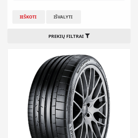
IEŠKOTI
IŠVALYTI
PREKIŲ FILTRAI