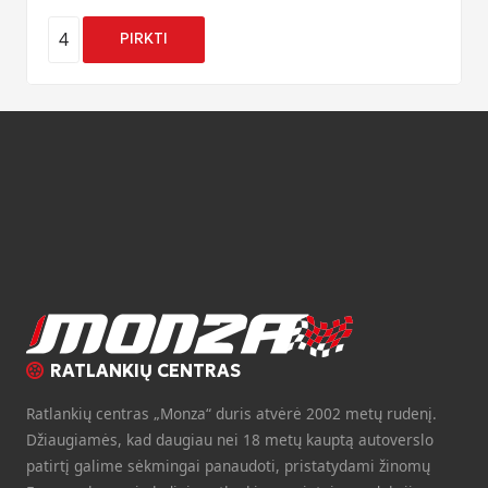
4
PIRKTI
RATLANKIŲ CENTRAS
Ratlankių centras „Monza“ duris atvėrė 2002 metų rudenį.
Džiaugiamės, kad daugiau nei 18 metų kauptą autoverslo
patirtį galime sėkmingai panaudoti, pristatydami žinomų