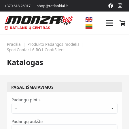
+370 618 26017
shop@ratlankiai.lt
RATLANKIŲ CENTRAS
Pradžia
|
Produkto Padangos modelis
|
SportContact 6 RO1 ContiSilent
Katalogas
PAGAL IŠMATAVIMUS
Padangų plotis
-
Padangų aukštis