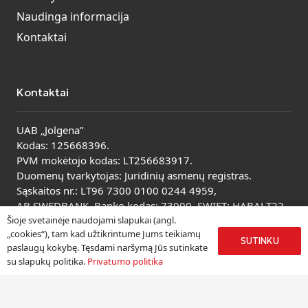
Naudinga informacija
Kontaktai
Kontaktai
UAB „Jolgena”
Kodas: 125668396.
PVM mokėtojo kodas: LT256683917.
Duomenų tvarkytojas: Juridinių asmenų registras.
Sąskaitos nr.: LT96 7300 0100 0244 4959,
AB SWEDBANK. Banko kodas: 73000, SWIFT: HABALT22.
Šioje svetainėje naudojami slapukai (angl.
Peržiūrėti visus kontaktus
„cookies“), tam kad užtikrintume Jums teikiamų
SUTINKU
paslaugų kokybę. Tęsdami naršymą Jūs sutinkate
su slapukų politika.
Privatumo politika