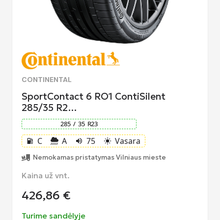
CONTINENTAL
SportContact 6 RO1 ContiSilent
285/35 R2…
285
/
35
R
23
C
A
75
Vasara
local_gas_station
volume_up
light_mode
Nemokamas pristatymas Vilniaus mieste
Kaina už vnt.
426,86
€
Turime sandėlyje