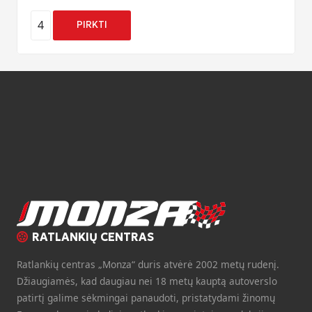
4
PIRKTI
RATLANKIŲ CENTRAS
Ratlankių centras „Monza“ duris atvėrė 2002 metų rudenį.
Džiaugiamės, kad daugiau nei 18 metų kauptą autoverslo
patirtį galime sėkmingai panaudoti, pristatydami žinomų