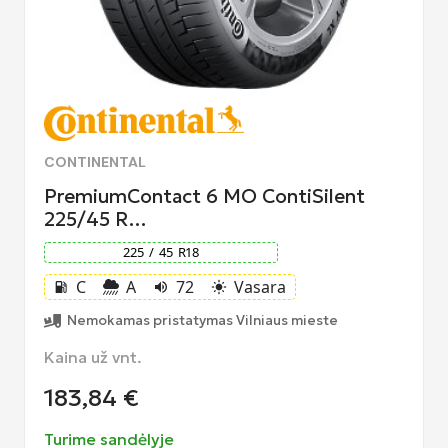
CONTINENTAL
PremiumContact 6 MO ContiSilent
225/45 R…
225
/
45
R
18
C
A
72
Vasara
local_gas_station
volume_up
light_mode
Nemokamas pristatymas Vilniaus mieste
Kaina už vnt.
183,84
€
Turime sandėlyje