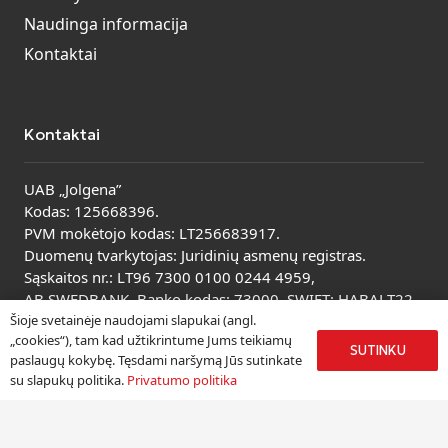
Naudinga informacija
Kontaktai
Kontaktai
UAB „Jolgena”
Kodas: 125668396.
PVM mokėtojo kodas: LT256683917.
Duomenų tvarkytojas: Juridinių asmenų registras.
Sąskaitos nr.: LT96 7300 0100 0244 4959,
AB SWEDBANK. Banko kodas: 73000, SWIFT: HABALT22.
Šioje svetainėje naudojami slapukai (angl.
Peržiūrėti visus kontaktus
„cookies“), tam kad užtikrintume Jums teikiamų
SUTINKU
paslaugų kokybę. Tęsdami naršymą Jūs sutinkate
su slapukų politika.
Privatumo politika