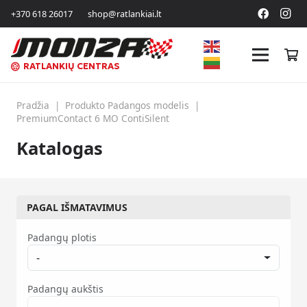
+370 618 26017
shop@ratlankiai.lt
RATLANKIŲ CENTRAS
Pradžia
|
Produkto Padangos modelis
|
PremiumContact 6 MO ContiSilent
Katalogas
PAGAL IŠMATAVIMUS
Padangų plotis
-
Padangų aukštis