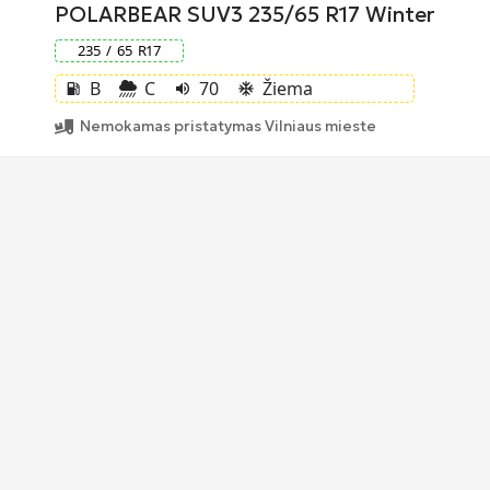
POLARBEAR SUV3 235/65 R17 Winter
235
/
65
R
17
B
C
70
Žiema
local_gas_station
volume_up
ac_unit
Nemokamas pristatymas Vilniaus mieste