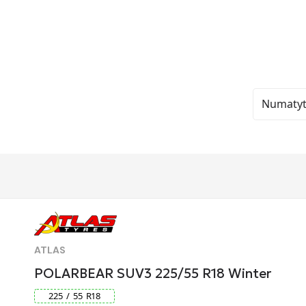
ATLAS
POLARBEAR SUV3 225/55 R18 Winter
225
/
55
R
18