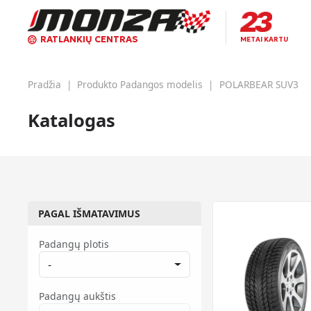
RATLANKIŲ CENTRAS
METAI KARTU
Pradžia
|
Produkto Padangos modelis
|
POLARBEAR SUV3
Katalogas
PAGAL IŠMATAVIMUS
Padangų plotis
-
Padangų aukštis