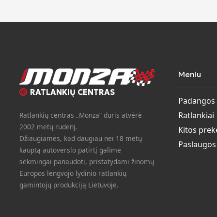
Meniu
RATLANKIŲ CENTRAS
Padangos
Ratlankiai
Ratlankių centras „Monza“ duris atvėrė
2002 metų rudenį.
Kitos prek
Džiaugiamės, kad daugiau nei 18 metų
Paslaugos
kauptą autoverslo patirtį galime
sėkmingai panaudoti, pristatydami žinomų
Europos lengvojo lydinio ratlankių
gamintojų produkciją Lietuvoje.