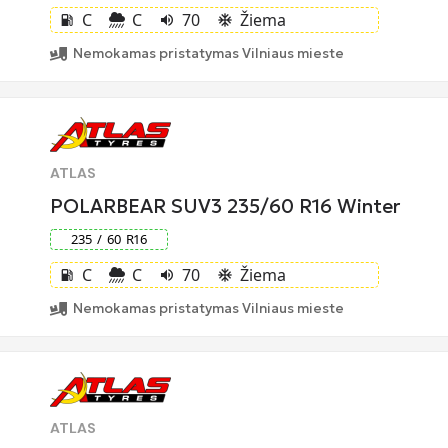
C
C
70
Žiema
local_gas_station
volume_up
ac_unit
Nemokamas pristatymas Vilniaus mieste
ATLAS
POLARBEAR SUV3 235/60 R16 Winter
235
/
60
R
16
C
C
70
Žiema
local_gas_station
volume_up
ac_unit
Nemokamas pristatymas Vilniaus mieste
ATLAS