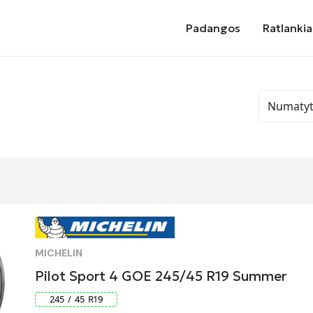
Padangos
Ratlankia
MICHELIN
Pilot Sport 4 GOE 245/45 R19 Summer
245
/
45
R
19