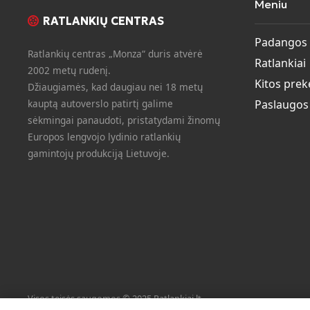
Meniu
RATLANKIŲ CENTRAS
Padangos
Ratlankių centras „Monza“ duris atvėrė
Ratlankiai
2002 metų rudenį.
Kitos prek
Džiaugiamės, kad daugiau nei 18 metų
kauptą autoverslo patirtį galime
Paslaugos
sėkmingai panaudoti, pristatydami žinomų
Europos lengvojo lydinio ratlankių
gamintojų produkciją Lietuvoje.
Visos teisės saugomos © 2025 Ratlankiai.lt