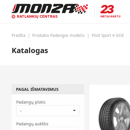
RATLANKIŲ CENTRAS
METAI KARTU
Pradžia
|
Produkto Padangos modelis
|
Pilot Sport 4 GOE
Katalogas
PAGAL IŠMATAVIMUS
Padangų plotis
-
Padangų aukštis