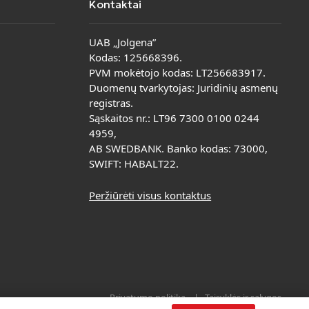
Kontaktai
UAB „Jolgena”
Kodas: 125668396.
PVM mokėtojo kodas: LT256683917.
Duomenų tvarkytojas: Juridinių asmenų
registras.
Sąskaitos nr.: LT96 7300 0100 0244
4959,
AB SWEDBANK. Banko kodas: 73000,
SWIFT: HABALT22.
Peržiūrėti visus kontaktus
Privatumo politika
|
Taisyklės ir sąlygos