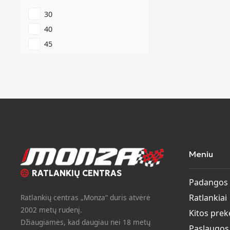
30
40
45
Meniu
RATLANKIŲ CENTRAS
Padangos
Ratlankiai
Ratlankių centras „Monza“ duris atvėrė
2002 metų rudenį.
Kitos prek
Džiaugiamės, kad daugiau nei 18 metų
Paslaugos