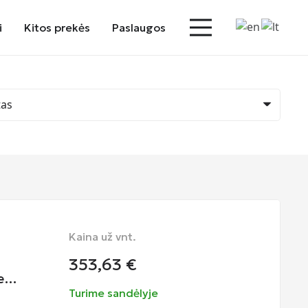
i
Kitos prekės
Paslaugos
Kaina už vnt.
353,63
€
me…
Turime sandėlyje