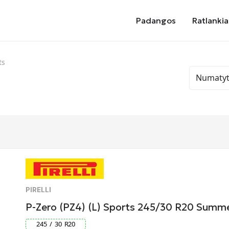
Padangos
Ratlankia
ts
PIRELLI
P-Zero (PZ4) (L) Sports 245/30 R20 Sum
245
/
30
R
20