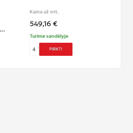
Kaina už vnt.
549,16
€
e…
Turime sandėlyje
4
PIRKTI