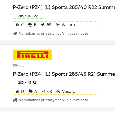
P-Zero (PZ4) (L) Sports 285/40 R22 Sum
285
/
40
R
22
C
B
69
Vasara
local_gas_station
volume_up
light_mode
Nemokamas pristatymas Vilniaus mieste
PIRELLI
P-Zero (PZ4) (L) Sports 285/45 R21 Summ
285
/
45
R
21
D
A
68
Vasara
local_gas_station
volume_up
light_mode
Nemokamas pristatymas Vilniaus mieste