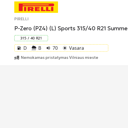
PIRELLI
P-Zero (PZ4) (L) Sports 315/40 R21 Summ
315
/
40
R
21
D
B
70
Vasara
local_gas_station
volume_up
light_mode
Nemokamas pristatymas Vilniaus mieste