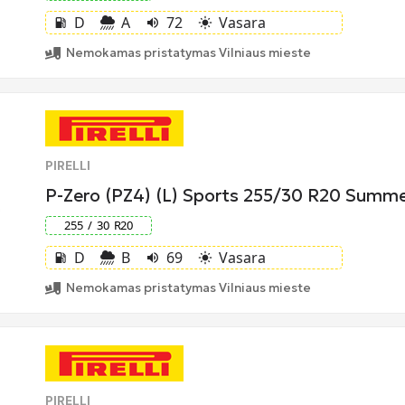
D
A
72
Vasara
local_gas_station
volume_up
light_mode
Nemokamas pristatymas Vilniaus mieste
PIRELLI
P-Zero (PZ4) (L) Sports 255/30 R20 Sum
255
/
30
R
20
D
B
69
Vasara
local_gas_station
volume_up
light_mode
Nemokamas pristatymas Vilniaus mieste
PIRELLI