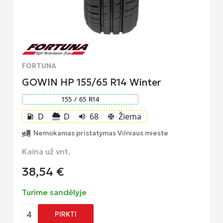
FORTUNA
GOWIN HP 155/65 R14 Winter
155
/
65
R
14
D
D
68
Žiema
local_gas_station
volume_up
ac_unit
Nemokamas pristatymas Vilniaus mieste
Kaina už vnt.
38,54
€
Turime sandėlyje
4
PIRKTI