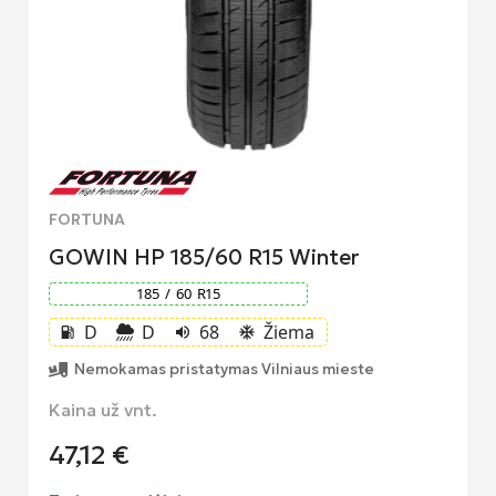
FORTUNA
GOWIN HP 185/60 R15 Winter
185
/
60
R
15
D
D
68
Žiema
local_gas_station
volume_up
ac_unit
Nemokamas pristatymas Vilniaus mieste
Kaina už vnt.
47,12
€