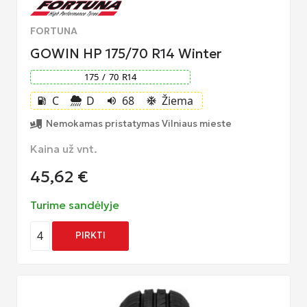
FORTUNA
GOWIN HP 175/70 R14 Winter
175
/
70
R
14
C
D
68
Žiema
local_gas_station
volume_up
ac_unit
Nemokamas pristatymas Vilniaus mieste
Kaina už vnt.
45,62
€
Turime sandėlyje
4
PIRKTI