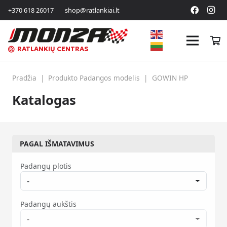
+370 618 26017
shop@ratlankiai.lt
RATLANKIŲ CENTRAS
Pradžia
|
Produkto Padangos modelis
|
GOWIN HP
Katalogas
PAGAL IŠMATAVIMUS
Padangų plotis
-
Padangų aukštis
-