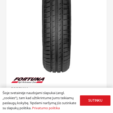
FORTUNA
Šioje svetainėje naudojami slapukai (angl.
GOWIN HP 185/65 R15 Winter
„cookies“), tam kad užtikrintume Jums teikiamų
SUTINKU
paslaugų kokybę. Tęsdami naršymą Jūs sutinkate
185
/
65
R
15
su slapukų politika.
Privatumo politika