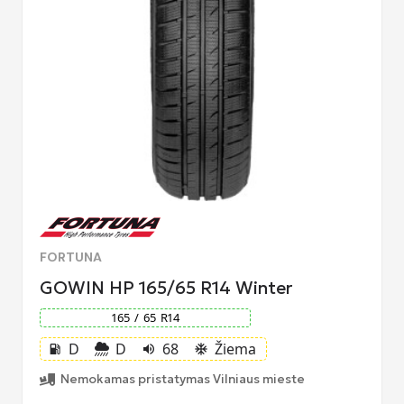
FORTUNA
GOWIN HP 165/65 R14 Winter
165
/
65
R
14
D
D
68
Žiema
local_gas_station
volume_up
ac_unit
Nemokamas pristatymas Vilniaus mieste