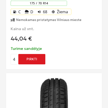
175
/
70
R
14
C
D
68
Žiema
local_gas_station
volume_up
ac_unit
Nemokamas pristatymas Vilniaus mieste
Kaina už vnt.
44,04
€
Turime sandėlyje
4
PIRKTI