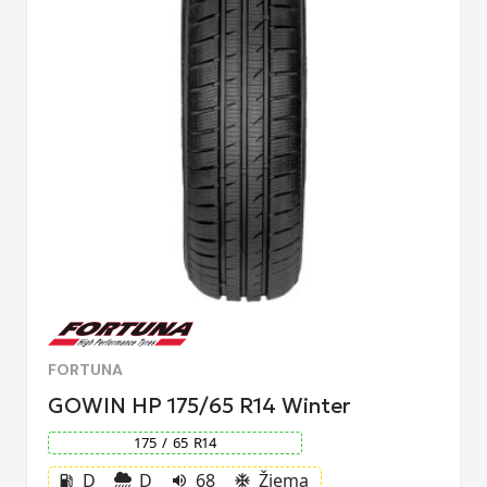
FORTUNA
GOWIN HP 175/65 R14 Winter
175
/
65
R
14
D
D
68
Žiema
local_gas_station
volume_up
ac_unit