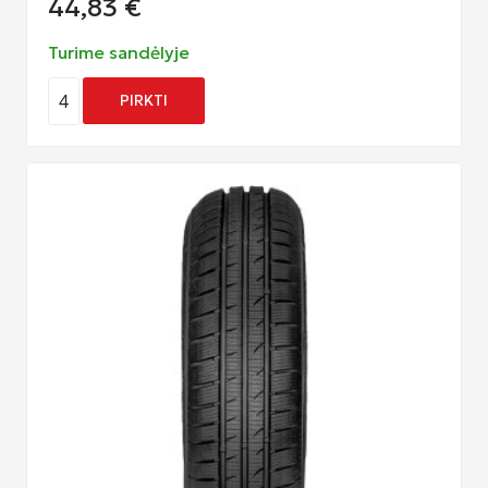
44,83
€
Turime sandėlyje
4
PIRKTI