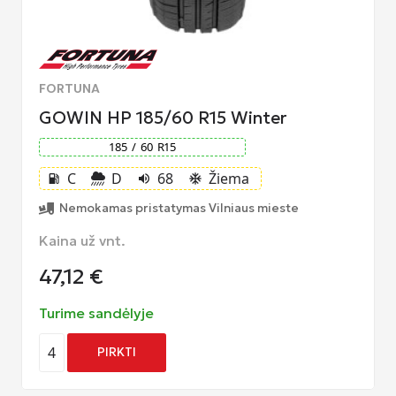
FORTUNA
GOWIN HP 185/60 R15 Winter
185
/
60
R
15
C
D
68
Žiema
local_gas_station
volume_up
ac_unit
Nemokamas pristatymas Vilniaus mieste
Kaina už vnt.
47,12
€
Turime sandėlyje
4
PIRKTI