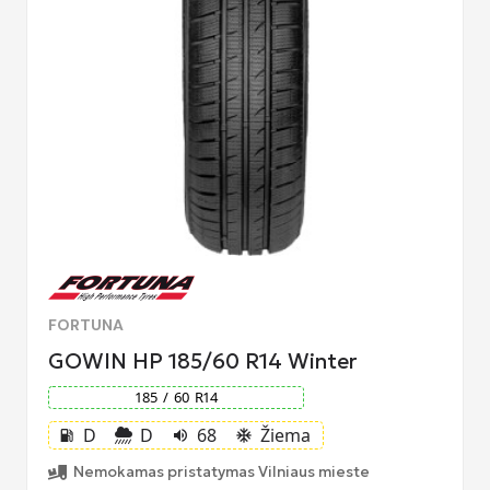
FORTUNA
GOWIN HP 185/60 R14 Winter
185
/
60
R
14
D
D
68
Žiema
local_gas_station
volume_up
ac_unit
Nemokamas pristatymas Vilniaus mieste