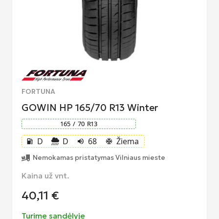
FORTUNA
GOWIN HP 165/70 R13 Winter
165
/
70
R
13
D
D
68
Žiema
local_gas_station
volume_up
ac_unit
Nemokamas pristatymas Vilniaus mieste
Kaina už vnt.
40,11
€
Turime sandėlyje