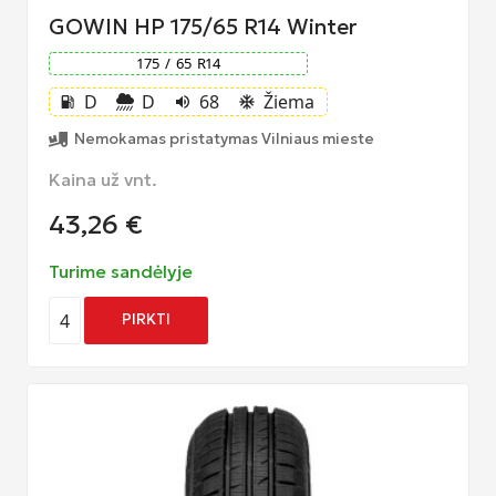
GOWIN HP 175/65 R14 Winter
175
/
65
R
14
D
D
68
Žiema
local_gas_station
volume_up
ac_unit
Nemokamas pristatymas Vilniaus mieste
Kaina už vnt.
43,26
€
Turime sandėlyje
4
PIRKTI