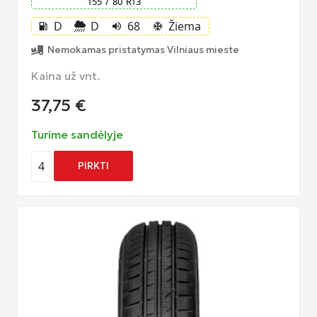
155
/
80
R
13
D
D
68
Žiema
local_gas_station
volume_up
ac_unit
Nemokamas pristatymas Vilniaus mieste
Kaina už vnt.
37,75
€
Turime sandėlyje
4
PIRKTI