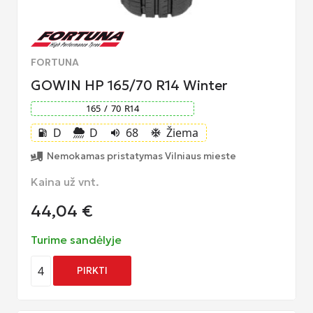
FORTUNA
GOWIN HP 165/70 R14 Winter
165
/
70
R
14
D
D
68
Žiema
local_gas_station
volume_up
ac_unit
Nemokamas pristatymas Vilniaus mieste
Kaina už vnt.
44,04
€
Turime sandėlyje
4
PIRKTI