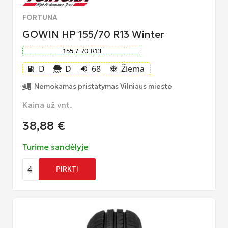
FORTUNA
GOWIN HP 155/70 R13 Winter
155
/
70
R
13
D
D
68
Žiema
local_gas_station
volume_up
ac_unit
Nemokamas pristatymas Vilniaus mieste
Kaina už vnt.
38,88
€
Turime sandėlyje
4
PIRKTI