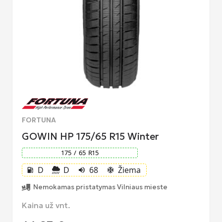
FORTUNA
GOWIN HP 175/65 R15 Winter
175
/
65
R
15
D
D
68
Žiema
local_gas_station
volume_up
ac_unit
Nemokamas pristatymas Vilniaus mieste
Kaina už vnt.