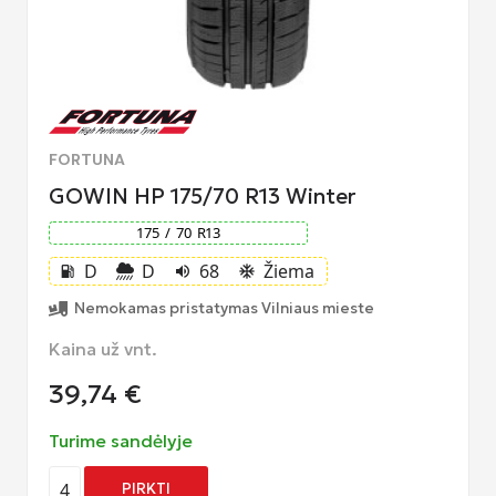
FORTUNA
GOWIN HP 175/70 R13 Winter
175
/
70
R
13
D
D
68
Žiema
local_gas_station
volume_up
ac_unit
Nemokamas pristatymas Vilniaus mieste
Kaina už vnt.
39,74
€
Turime sandėlyje
4
PIRKTI