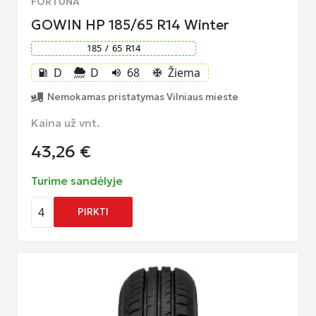
FORTUNA
GOWIN HP 185/65 R14 Winter
185
/
65
R
14
D
D
68
Žiema
local_gas_station
volume_up
ac_unit
Nemokamas pristatymas Vilniaus mieste
Kaina už vnt.
43,26
€
Turime sandėlyje
4
PIRKTI