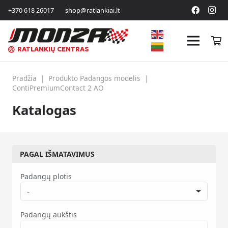
+370 618 26017
shop@ratlankiai.lt
RATLANKIŲ CENTRAS
Pradžia
|
Produkto Padangos modelis
|
ContiPremiumContact 2 AO
Katalogas
PAGAL IŠMATAVIMUS
Padangų plotis
-
Padangų aukštis