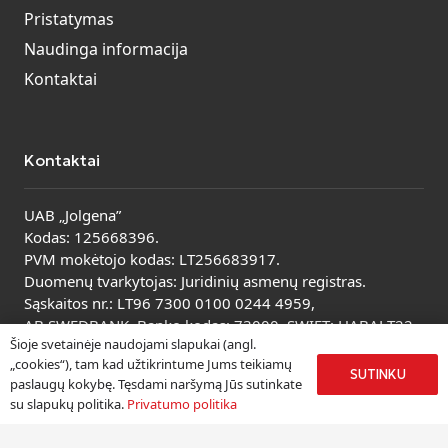
Pristatymas
Naudinga informacija
Kontaktai
Kontaktai
UAB „Jolgena”
Kodas: 125668396.
PVM mokėtojo kodas: LT256683917.
Duomenų tvarkytojas: Juridinių asmenų registras.
Sąskaitos nr.: LT96 7300 0100 0244 4959,
AB SWEDBANK. Banko kodas: 73000, SWIFT: HABALT22.
Šioje svetainėje naudojami slapukai (angl.
Peržiūrėti visus kontaktus
„cookies“), tam kad užtikrintume Jums teikiamų
SUTINKU
paslaugų kokybę. Tęsdami naršymą Jūs sutinkate
su slapukų politika.
Privatumo politika