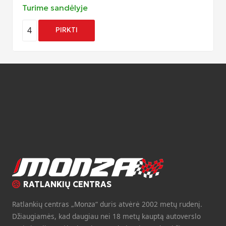
Turime sandėlyje
4
PIRKTI
RATLANKIŲ CENTRAS
Ratlankių centras „Monza“ duris atvėrė 2002 metų rudenį.
Džiaugiamės, kad daugiau nei 18 metų kauptą autoverslo