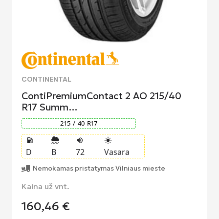
CONTINENTAL
ContiPremiumContact 2 AO 215/40
R17 Summ…
215
/
40
R
17
local_gas_station
volume_up
light_mode
D
B
72
Vasara
Nemokamas pristatymas Vilniaus mieste
Kaina už vnt.
160,46
€