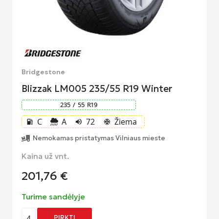
Bridgestone
Blizzak LM005 235/55 R19 Winter
235
/
55
R
19
C
A
72
Žiema
local_gas_station
volume_up
ac_unit
Nemokamas pristatymas Vilniaus mieste
Kaina už vnt.
201,76
€
Turime sandėlyje
4
PIRKTI