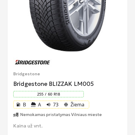
Bridgestone
Bridgestone BLIZZAK LM005
255
/
60
R
18
B
A
73
Žiema
local_gas_station
volume_up
ac_unit
Nemokamas pristatymas Vilniaus mieste
Kaina už vnt.