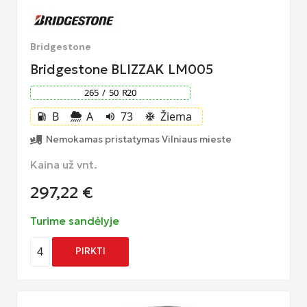
Bridgestone
Bridgestone BLIZZAK LM005
265
/
50
R
20
B
A
73
Žiema
local_gas_station
volume_up
ac_unit
Nemokamas pristatymas Vilniaus mieste
Kaina už vnt.
297,22
€
Turime sandėlyje
4
PIRKTI