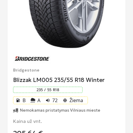
Bridgestone
Blizzak LM005 235/55 R18 Winter
235
/
55
R
18
B
A
72
Žiema
local_gas_station
volume_up
ac_unit
Nemokamas pristatymas Vilniaus mieste
Kaina už vnt.