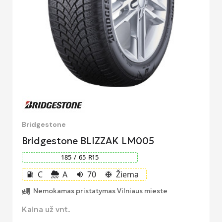
Bridgestone
Bridgestone BLIZZAK LM005
185
/
65
R
15
C
A
70
Žiema
local_gas_station
volume_up
ac_unit
Nemokamas pristatymas Vilniaus mieste
Kaina už vnt.