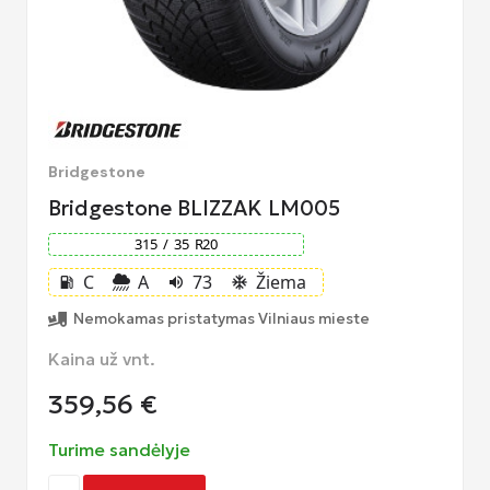
Bridgestone
Bridgestone BLIZZAK LM005
315
/
35
R
20
C
A
73
Žiema
local_gas_station
volume_up
ac_unit
Nemokamas pristatymas Vilniaus mieste
Kaina už vnt.
359,56
€
Turime sandėlyje