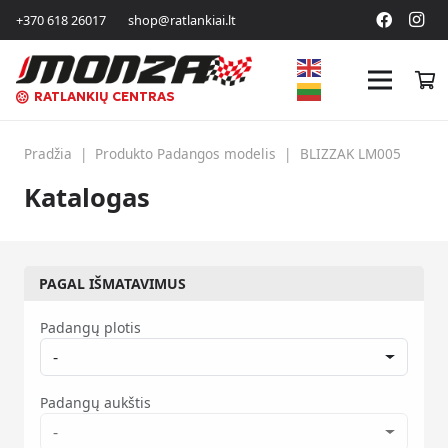
+370 618 26017
shop@ratlankiai.lt
RATLANKIŲ CENTRAS
Pradžia
|
Produkto Padangos modelis
|
BLIZZAK LM005
Katalogas
PAGAL IŠMATAVIMUS
Padangų plotis
-
Padangų aukštis
-