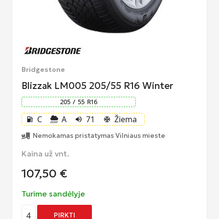
Bridgestone
Blizzak LM005 205/55 R16 Winter
205
/
55
R
16
C
A
71
Žiema
local_gas_station
volume_up
ac_unit
Nemokamas pristatymas Vilniaus mieste
Kaina už vnt.
107,50
€
Turime sandėlyje
4
PIRKTI