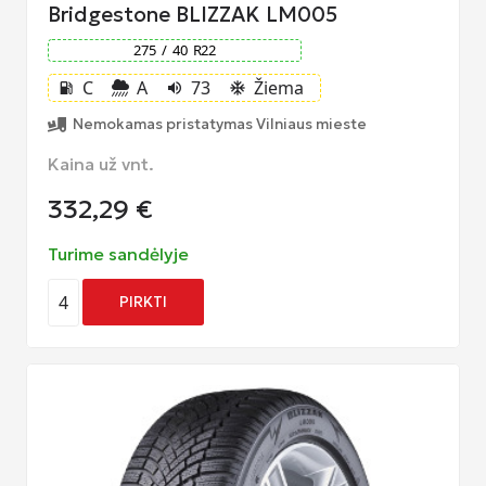
Bridgestone BLIZZAK LM005
275
/
40
R
22
C
A
73
Žiema
local_gas_station
volume_up
ac_unit
Nemokamas pristatymas Vilniaus mieste
Kaina už vnt.
332,29
€
Turime sandėlyje
4
PIRKTI