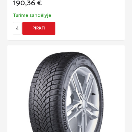
190,36
€
Turime sandėlyje
4
PIRKTI