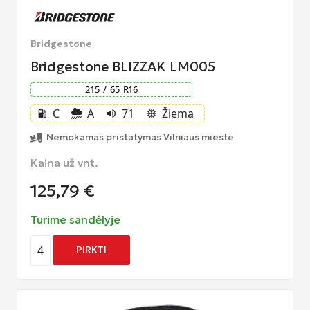
Bridgestone
Bridgestone BLIZZAK LM005
215
/
65
R
16
C
A
71
Žiema
local_gas_station
volume_up
ac_unit
Nemokamas pristatymas Vilniaus mieste
Kaina už vnt.
125,79
€
Turime sandėlyje
4
PIRKTI