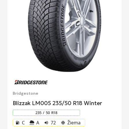
Bridgestone
Blizzak LM005 235/50 R18 Winter
235
/
50
R
18
C
A
72
Žiema
local_gas_station
volume_up
ac_unit