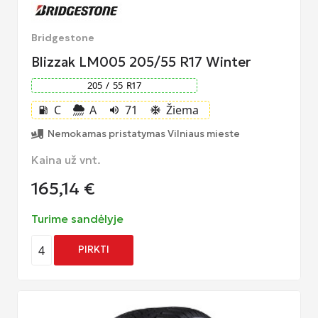
Bridgestone
Blizzak LM005 205/55 R17 Winter
205
/
55
R
17
C
A
71
Žiema
local_gas_station
volume_up
ac_unit
Nemokamas pristatymas Vilniaus mieste
Kaina už vnt.
165,14
€
Turime sandėlyje
4
PIRKTI