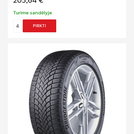
205,64
€
Turime sandėlyje
4
PIRKTI