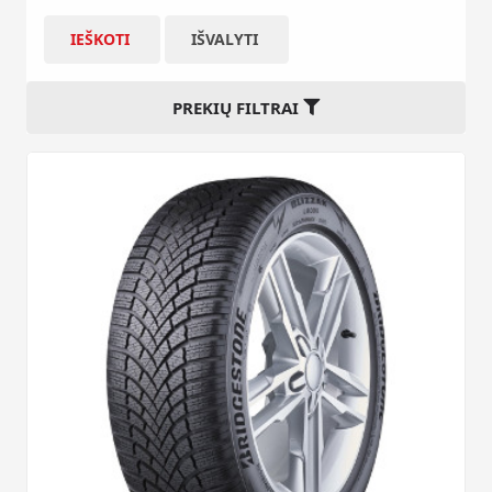
IEŠKOTI
IŠVALYTI
PREKIŲ FILTRAI