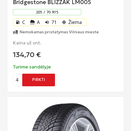
Bridgestone BLIZZAK LM005
205
/
70
R
15
C
A
71
Žiema
local_gas_station
volume_up
ac_unit
Nemokamas pristatymas Vilniaus mieste
Kaina už vnt.
134,70
€
Turime sandėlyje
4
PIRKTI