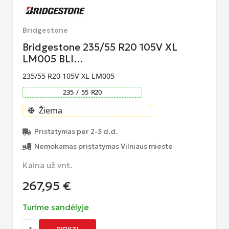
Bridgestone
Bridgestone 235/55 R20 105V XL
LM005 BLI…
235/55 R20 105V XL LM005
235
/
55
R
20
Žiema
ac_unit
Pristatymas per 2-3 d.d.
Nemokamas pristatymas Vilniaus mieste
Kaina už vnt.
267,95
€
Turime sandėlyje