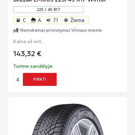
225
/
45
R
17
C
A
71
Žiema
local_gas_station
volume_up
ac_unit
Nemokamas pristatymas Vilniaus mieste
Kaina už vnt.
143,32
€
Turime sandėlyje
4
PIRKTI