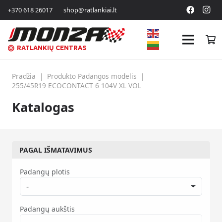
+370 618 26017
shop@ratlankiai.lt
RATLANKIŲ CENTRAS
Pradžia
|
Produkto Padangos modelis
|
255/45R19 ECOCONTACT 6 104V XL VOL
Katalogas
PAGAL IŠMATAVIMUS
Padangų plotis
-
Padangų aukštis