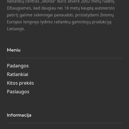
Ratlankių centras „Monza“ duris atvėrė 2002 metų rudenį.
Džiaugiamės, kad daugiau nei 18 metų kauptą autoverslo
patirtį galime sėkmingai panaudoti, pristatydami žinomų
Europos lengvojo lydinio ratlankių gamintojų produkciją
Lietuvoje.
Meniu
Padangos
Ratlankiai
Kitos prekės
Paslaugos
Informacija