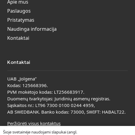
Apie mus
Paslaugos
Pristatymas
Naudinga informacija
Kontaktai
Kontaktai
UAB „Jolgena”
Kodas: 125668396.
PVM mokėtojo kodas: LT256683917.
Duomenų tvarkytojas: Juridinių asmenų registras.
Sąskaitos nr.: LT96 7300 0100 0244 4959,
AB SWEDBANK. Banko kodas: 73000, SWIFT: HABALT22.
Peržiūrėti visus kontaktus
Šioje svetainėje naudojami slapukai (angl.