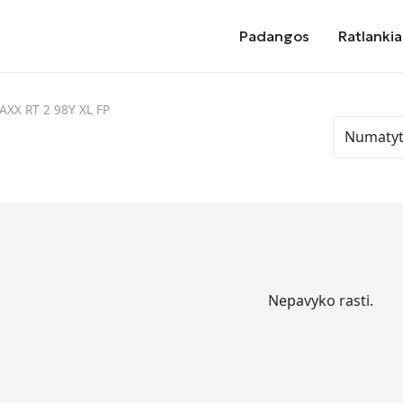
Padangos
Ratlankia
XX RT 2 98Y XL FP
Nepavyko rasti.