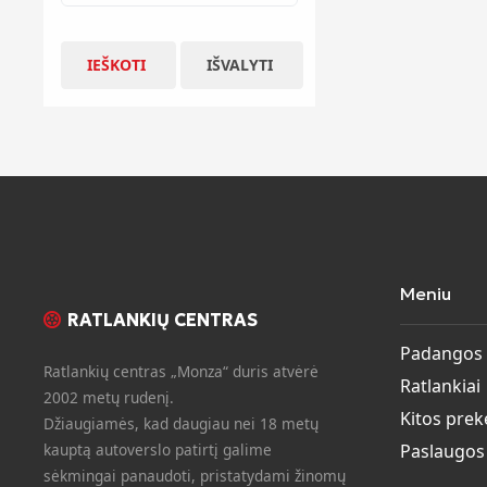
IEŠKOTI
IŠVALYTI
Meniu
RATLANKIŲ CENTRAS
Padangos
Ratlankių centras „Monza“ duris atvėrė
Ratlankiai
2002 metų rudenį.
Kitos prek
Džiaugiamės, kad daugiau nei 18 metų
kauptą autoverslo patirtį galime
Paslaugos
sėkmingai panaudoti, pristatydami žinomų