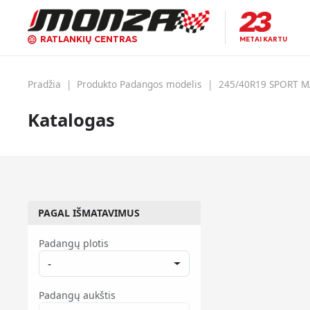
RATLANKIŲ CENTRAS
METAI KARTU
Pradžia
|
Produkto Padangos modelis
|
245/40R19 SPORT MA
Katalogas
PAGAL IŠMATAVIMUS
Padangų plotis
-
Padangų aukštis