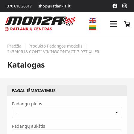
+370 618 26017
shop@ratlankiai.lt
RATLANKIŲ CENTRAS
Pradžia
|
Produkto Padangos modelis
|
245/40R18 CONTI VIKINGCONTACT 7 97T XL FR
Katalogas
PAGAL IŠMATAVIMUS
Padangų plotis
-
Padangų aukštis