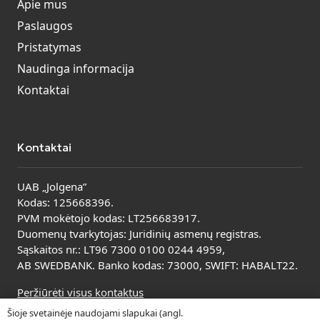
Apie mus
Paslaugos
Pristatymas
Naudinga informacija
Kontaktai
Kontaktai
UAB „Jolgena”
Kodas: 125668396.
PVM mokėtojo kodas: LT256683917.
Duomenų tvarkytojas: Juridinių asmenų registras.
Sąskaitos nr.: LT96 7300 0100 0244 4959,
AB SWEDBANK. Banko kodas: 73000, SWIFT: HABALT22.
Peržiūrėti visus kontaktus
Šioje svetainėje naudojami slapukai (angl.