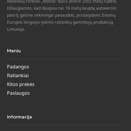
Ratlankių centras „Monza“ duris atvėrė 2002 metų rudenį.
Džiaugiamės, kad daugiau nei 18 metų kauptą autoverslo
patirtį galime sėkmingai panaudoti, pristatydami žinomų
Europos lengvojo lydinio ratlankių gamintojų produkciją
Lietuvoje.
Meniu
Padangos
Ratlankiai
Kitos prekės
Paslaugos
Informacija