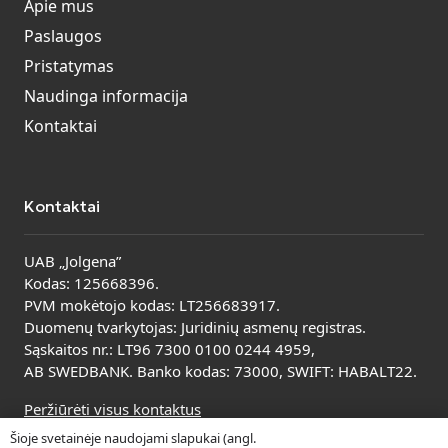
Apie mus
Paslaugos
Pristatymas
Naudinga informacija
Kontaktai
Kontaktai
UAB „Jolgena”
Kodas: 125668396.
PVM mokėtojo kodas: LT256683917.
Duomenų tvarkytojas: Juridinių asmenų registras.
Sąskaitos nr.: LT96 7300 0100 0244 4959,
AB SWEDBANK. Banko kodas: 73000, SWIFT: HABALT22.
Peržiūrėti visus kontaktus
Šioje svetainėje naudojami slapukai (angl.