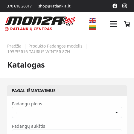
+370 618 26017
shop@ratlankiai.lt
RATLANKIŲ CENTRAS
Pradžia
|
Produkto Padangos modelis
|
195/55R16 TAURUS WINTER 87H
Katalogas
PAGAL IŠMATAVIMUS
Padangų plotis
-
Padangų aukštis