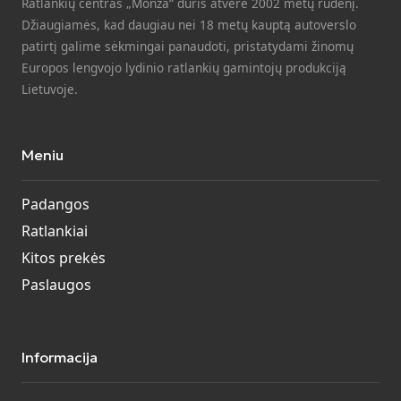
Ratlankių centras „Monza“ duris atvėrė 2002 metų rudenį.
Džiaugiamės, kad daugiau nei 18 metų kauptą autoverslo
patirtį galime sėkmingai panaudoti, pristatydami žinomų
Europos lengvojo lydinio ratlankių gamintojų produkciją
Lietuvoje.
Meniu
Padangos
Ratlankiai
Kitos prekės
Paslaugos
Informacija