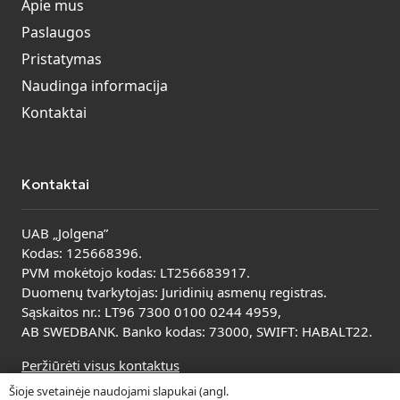
Apie mus
Paslaugos
Pristatymas
Naudinga informacija
Kontaktai
Kontaktai
UAB „Jolgena”
Kodas: 125668396.
PVM mokėtojo kodas: LT256683917.
Duomenų tvarkytojas: Juridinių asmenų registras.
Sąskaitos nr.: LT96 7300 0100 0244 4959,
AB SWEDBANK. Banko kodas: 73000, SWIFT: HABALT22.
Peržiūrėti visus kontaktus
Šioje svetainėje naudojami slapukai (angl.