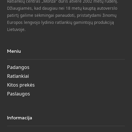
Ratlankių centras „Monza“ duris atvėrė 2002 metų rudenį.
Džiaugiamės, kad daugiau nei 18 metų kauptą autoverslo
patirtį galime sėkmingai panaudoti, pristatydami žinomų
Europos lengvojo lydinio ratlankių gamintojų produkciją
Lietuvoje.
Meniu
Padangos
Ratlankiai
Kitos prekės
Paslaugos
Informacija