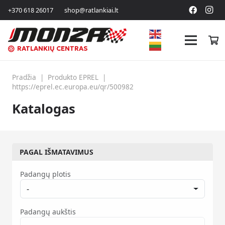
+370 618 26017
shop@ratlankiai.lt
RATLANKIŲ CENTRAS
Pradžia
|
Produkto EPREL
|
https://eprel.ec.europa.eu/qr/500982
Katalogas
PAGAL IŠMATAVIMUS
Padangų plotis
-
Padangų aukštis