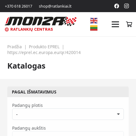
+370 618 26017
shop@ratlankiai.lt
RATLANKIŲ CENTRAS
Pradžia
|
Produkto EPREL
|
https://eprel.ec.europa.eu/qr/420014
Katalogas
PAGAL IŠMATAVIMUS
Padangų plotis
-
Padangų aukštis