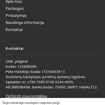
Apie mus
Paslaugos
Pristatymas
Naudinga informacija
Kontaktai
Kontaktai
UAB „Jolgena”
Kodas: 125668396.
PVM mokėtojo kodas: LT256683917.
Duomenų tvarkytojas: Juridinių asmenų registras.
Sąskaitos nr.: LT96 7300 0100 0244 4959,
AB SWEDBANK. Banko kodas: 73000, SWIFT: HABALT22.
Peržiūrėti visus kontaktus
Šioje svetainėje naudojami slapukai (angl.