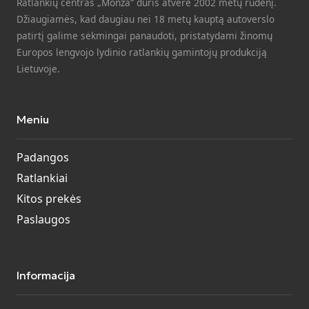
Ratlankių centras „Monza“ duris atvėrė 2002 metų rudenį.
Džiaugiamės, kad daugiau nei 18 metų kauptą autoverslo
patirtį galime sėkmingai panaudoti, pristatydami žinomų
Europos lengvojo lydinio ratlankių gamintojų produkciją
Lietuvoje.
Meniu
Padangos
Ratlankiai
Kitos prekės
Paslaugos
Informacija