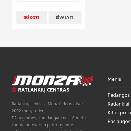
IEŠKOTI
IŠVALYTI
Meniu
RATLANKIŲ CENTRAS
Padangos
Ratlankiai
Ratlankių centras „Monza“ duris atvėrė
2002 metų rudenį.
Kitos prek
Džiaugiamės, kad daugiau nei 18 metų
Paslaugos
kauptą autoverslo patirtį galime