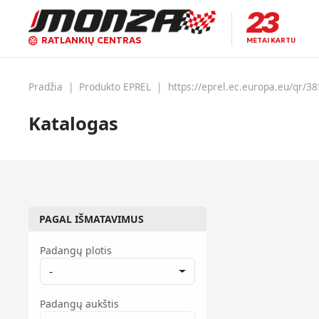
RATLANKIŲ CENTRAS
METAI KARTU
Pradžia
|
Produkto EPREL
|
https://eprel.ec.europa.eu/qr/3
Katalogas
PAGAL IŠMATAVIMUS
Padangų plotis
-
Padangų aukštis