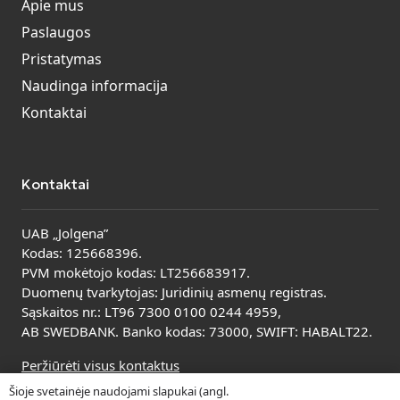
Apie mus
Paslaugos
Pristatymas
Naudinga informacija
Kontaktai
Kontaktai
UAB „Jolgena”
Kodas: 125668396.
PVM mokėtojo kodas: LT256683917.
Duomenų tvarkytojas: Juridinių asmenų registras.
Sąskaitos nr.: LT96 7300 0100 0244 4959,
AB SWEDBANK. Banko kodas: 73000, SWIFT: HABALT22.
Peržiūrėti visus kontaktus
Šioje svetainėje naudojami slapukai (angl.