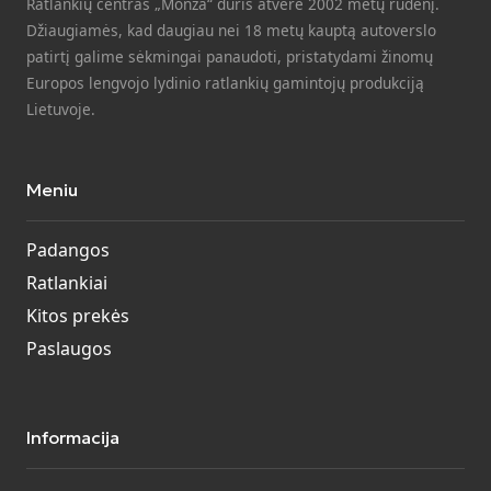
Ratlankių centras „Monza“ duris atvėrė 2002 metų rudenį.
Džiaugiamės, kad daugiau nei 18 metų kauptą autoverslo
patirtį galime sėkmingai panaudoti, pristatydami žinomų
Europos lengvojo lydinio ratlankių gamintojų produkciją
Lietuvoje.
Meniu
Padangos
Ratlankiai
Kitos prekės
Paslaugos
Informacija