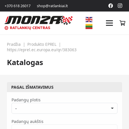
+370 618 26017
shop@ratlankiai.lt
RATLANKIŲ CENTRAS
Pradžia
|
Produkto EPREL
|
https://eprel.ec.europa.eu/qr/383063
Katalogas
PAGAL IŠMATAVIMUS
Padangų plotis
-
Padangų aukštis