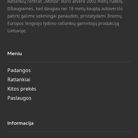
Ratlankių centras „Monza“ duris atvėrė 2002 metų rudenį.
Džiaugiamės, kad daugiau nei 18 metų kauptą autoverslo
patirtį galime sėkmingai panaudoti, pristatydami žinomų
Europos lengvojo lydinio ratlankių gamintojų produkciją
Lietuvoje.
Meniu
Padangos
Ratlankiai
Kitos prekės
Paslaugos
Informacija