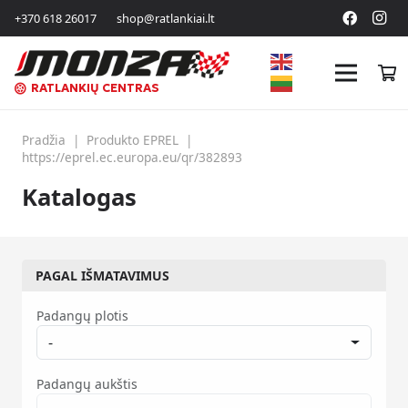
+370 618 26017
shop@ratlankiai.lt
RATLANKIŲ CENTRAS
Pradžia
|
Produkto EPREL
|
https://eprel.ec.europa.eu/qr/382893
Katalogas
PAGAL IŠMATAVIMUS
Padangų plotis
-
Padangų aukštis