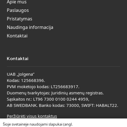
Apie mus
Paslaugos
Pristatymas
Naudinga informacija
Kontaktai
Kontaktai
UAB „Jolgena”
Kodas: 125668396.
PVM mokėtojo kodas: LT256683917.
Duomenų tvarkytojas: Juridinių asmenų registras.
Sąskaitos nr.: LT96 7300 0100 0244 4959,
AB SWEDBANK. Banko kodas: 73000, SWIFT: HABALT22.
Peržiūrėti visus kontaktus
Šioje svetainėje naudojami slapukai (angl.