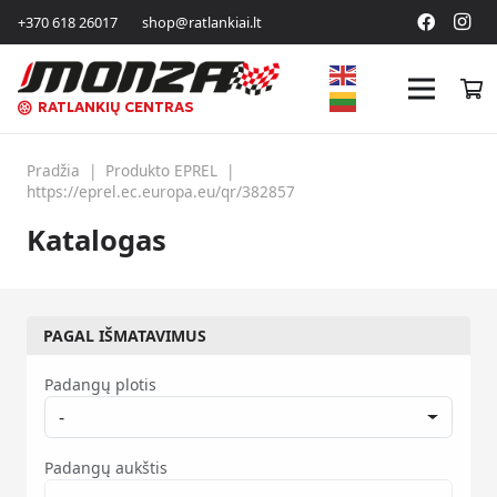
+370 618 26017
shop@ratlankiai.lt
RATLANKIŲ CENTRAS
Pradžia
|
Produkto EPREL
|
https://eprel.ec.europa.eu/qr/382857
Katalogas
PAGAL IŠMATAVIMUS
Padangų plotis
-
Padangų aukštis