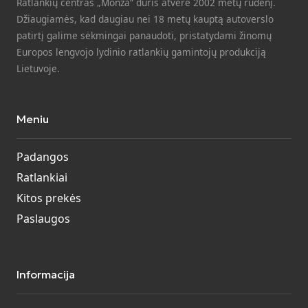
Ratlankių centras „Monza“ duris atvėrė 2002 metų rudenį.
Džiaugiamės, kad daugiau nei 18 metų kauptą autoverslo
patirtį galime sėkmingai panaudoti, pristatydami žinomų
Europos lengvojo lydinio ratlankių gamintojų produkciją
Lietuvoje.
Meniu
Padangos
Ratlankiai
Kitos prekės
Paslaugos
Informacija