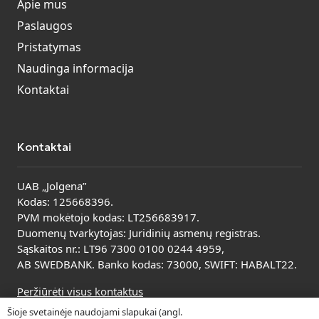
Apie mus
Paslaugos
Pristatymas
Naudinga informacija
Kontaktai
Kontaktai
UAB „Jolgena”
Kodas: 125668396.
PVM mokėtojo kodas: LT256683917.
Duomenų tvarkytojas: Juridinių asmenų registras.
Sąskaitos nr.: LT96 7300 0100 0244 4959,
AB SWEDBANK. Banko kodas: 73000, SWIFT: HABALT22.
Peržiūrėti visus kontaktus
Šioje svetainėje naudojami slapukai (angl.