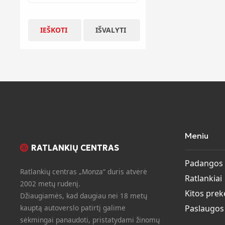
IEŠKOTI
IŠVALYTI
Meniu
RATLANKIŲ CENTRAS
Padangos
Ratlankių centras „Monza“ duris atvėrė
Ratlankiai
2002 metų rudenį.
Kitos prek
Džiaugiamės, kad daugiau nei 18 metų
kauptą autoverslo patirtį galime
Paslaugos
sėkmingai panaudoti, pristatydami žinomų