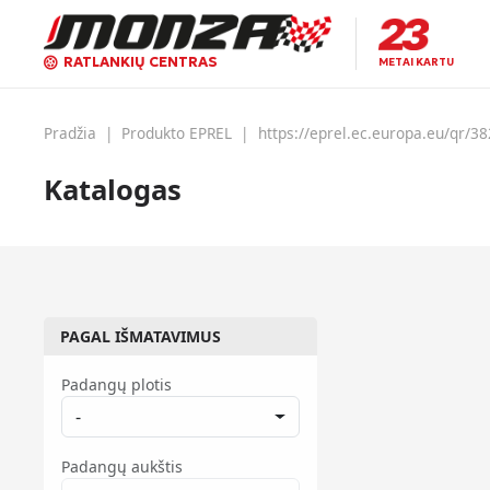
RATLANKIŲ CENTRAS
METAI KARTU
Pradžia
|
Produkto EPREL
|
https://eprel.ec.europa.eu/qr/3
Katalogas
PAGAL IŠMATAVIMUS
Padangų plotis
-
Padangų aukštis