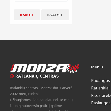
IEŠKOTI
IŠVALYTI
Meniu
RATLANKIŲ CENTRAS
Padangos
Ratlankiai
Ratlankių centras „Monza“ duris atvėrė
2002 metų rudenį.
Kitos prek
Džiaugiamės, kad daugiau nei 18 metų
Paslaugos
kauptą autoverslo patirtį galime