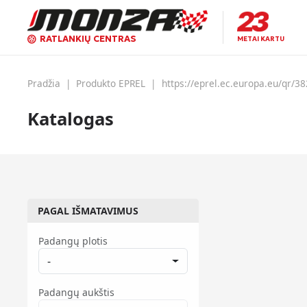
RATLANKIŲ CENTRAS
METAI KARTU
Pradžia
|
Produkto EPREL
|
https://eprel.ec.europa.eu/qr/3
Katalogas
PAGAL IŠMATAVIMUS
Padangų plotis
-
Padangų aukštis