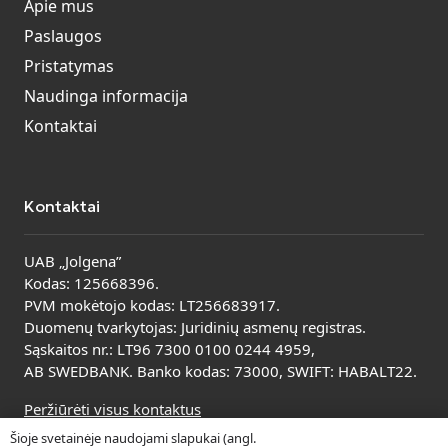
Apie mus
Paslaugos
Pristatymas
Naudinga informacija
Kontaktai
Kontaktai
UAB „Jolgena”
Kodas: 125668396.
PVM mokėtojo kodas: LT256683917.
Duomenų tvarkytojas: Juridinių asmenų registras.
Sąskaitos nr.: LT96 7300 0100 0244 4959,
AB SWEDBANK. Banko kodas: 73000, SWIFT: HABALT22.
Peržiūrėti visus kontaktus
Šioje svetainėje naudojami slapukai (angl.