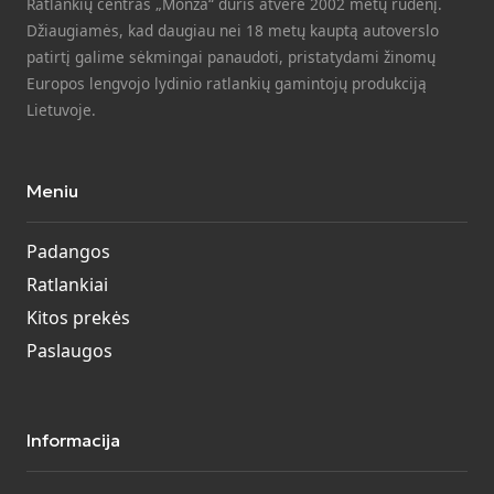
Ratlankių centras „Monza“ duris atvėrė 2002 metų rudenį.
Džiaugiamės, kad daugiau nei 18 metų kauptą autoverslo
patirtį galime sėkmingai panaudoti, pristatydami žinomų
Europos lengvojo lydinio ratlankių gamintojų produkciją
Lietuvoje.
Meniu
Padangos
Ratlankiai
Kitos prekės
Paslaugos
Informacija