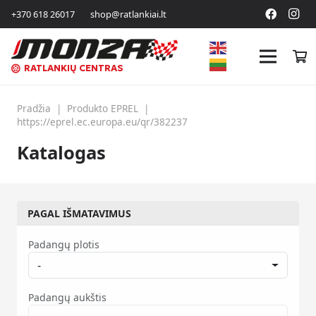
+370 618 26017
shop@ratlankiai.lt
RATLANKIŲ CENTRAS
Pradžia
|
Produkto EPREL
|
https://eprel.ec.europa.eu/qr/382237
Katalogas
PAGAL IŠMATAVIMUS
Padangų plotis
-
Padangų aukštis