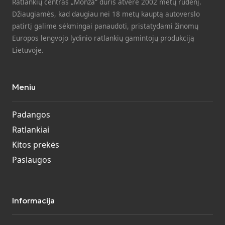
Ratlankių centras „Monza“ duris atvėrė 2002 metų rudenį.
Džiaugiamės, kad daugiau nei 18 metų kauptą autoverslo
patirtį galime sėkmingai panaudoti, pristatydami žinomų
Europos lengvojo lydinio ratlankių gamintojų produkciją
Lietuvoje.
Meniu
Padangos
Ratlankiai
Kitos prekės
Paslaugos
Informacija