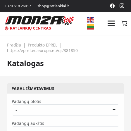
+370 618 26017
shop@ratlankiai.lt
RATLANKIŲ CENTRAS
Pradžia
|
Produkto EPREL
|
https://eprel.ec.europa.eu/qr/381850
Katalogas
PAGAL IŠMATAVIMUS
Padangų plotis
-
Padangų aukštis