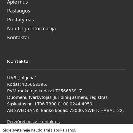
Apie mus
Paslaugos
Pristatymas
Naudinga informacija
Kontaktai
Kontaktai
UAB „Jolgena”
Kodas: 125668396.
PVM mokėtojo kodas: LT256683917.
Duomenų tvarkytojas: Juridinių asmenų registras.
Sąskaitos nr.: LT96 7300 0100 0244 4959,
AB SWEDBANK. Banko kodas: 73000, SWIFT: HABALT22.
Peržiūrėti visus kontaktus
Šioje svetainėje naudojami slapukai (angl.