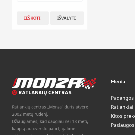
IEŠKOTI
IŠVALYTI
Meniu
RATLANKIŲ CENTRAS
Padangos
Ratlankiai
Ratlankių centras „Monza“ duris atvėrė
2002 metų rudenį.
Kitos prek
Džiaugiamės, kad daugiau nei 18 metų
Paslaugos
kauptą autoverslo patirtį galime