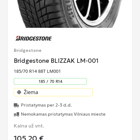
Bridgestone
Bridgestone BLIZZAK LM-001
185/70 R14 88T LM001
185
/
70
R
14
Žiema
ac_unit
Pristatymas per 2-3 d.d.
Nemokamas pristatymas Vilniaus mieste
Kaina už vnt.
105,20
€