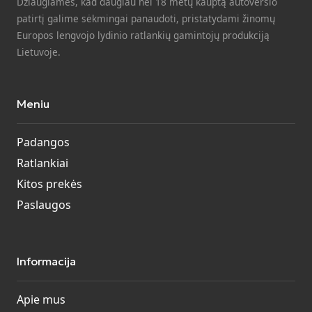
Džiaugiamės, kad daugiau nei 18 metų kauptą autoverslo
patirtį galime sėkmingai panaudoti, pristatydami žinomų
Europos lengvojo lydinio ratlankių gamintojų produkciją
Lietuvoje.
Meniu
Padangos
Ratlankiai
Kitos prekės
Paslaugos
Informacija
Apie mus