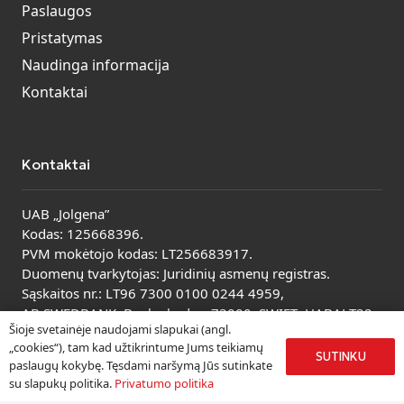
Paslaugos
Pristatymas
Naudinga informacija
Kontaktai
Kontaktai
UAB „Jolgena”
Kodas: 125668396.
PVM mokėtojo kodas: LT256683917.
Duomenų tvarkytojas: Juridinių asmenų registras.
Sąskaitos nr.: LT96 7300 0100 0244 4959,
AB SWEDBANK. Banko kodas: 73000, SWIFT: HABALT22.
Šioje svetainėje naudojami slapukai (angl.
Peržiūrėti visus kontaktus
„cookies“), tam kad užtikrintume Jums teikiamų
SUTINKU
paslaugų kokybę. Tęsdami naršymą Jūs sutinkate
su slapukų politika.
Privatumo politika