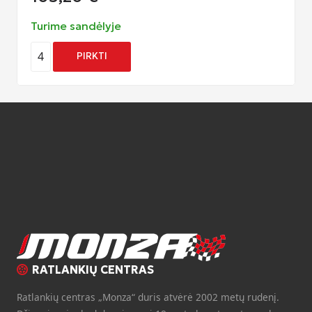
Turime sandėlyje
4
PIRKTI
RATLANKIŲ CENTRAS
Ratlankių centras „Monza“ duris atvėrė 2002 metų rudenį.