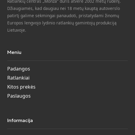
Ratlankių centras „Monza“ duris atvėrė 2002 metų rudenį.
Džiaugiamės, kad daugiau nei 18 metų kauptą autoverslo
patirtį galime sėkmingai panaudoti, pristatydami žinomų
Europos lengvojo lydinio ratlankių gamintojų produkciją
Lietuvoje.
Meniu
Padangos
Ratlankiai
Kitos prekės
Paslaugos
Informacija