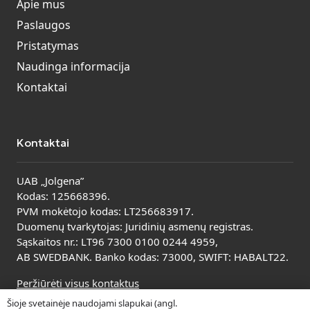
Apie mus
Paslaugos
Pristatymas
Naudinga informacija
Kontaktai
Kontaktai
UAB „Jolgena”
Kodas: 125668396.
PVM mokėtojo kodas: LT256683917.
Duomenų tvarkytojas: Juridinių asmenų registras.
Sąskaitos nr.: LT96 7300 0100 0244 4959,
AB SWEDBANK. Banko kodas: 73000, SWIFT: HABALT22.
Peržiūrėti visus kontaktus
Šioje svetainėje naudojami slapukai (angl.