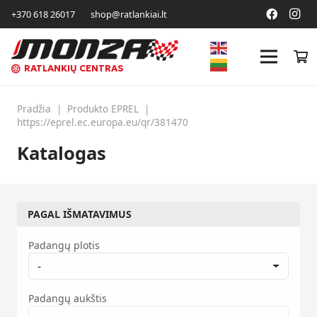
+370 618 26017
shop@ratlankiai.lt
RATLANKIŲ CENTRAS
Pradžia
|
Produkto EPREL
|
https://eprel.ec.europa.eu/qr/381470
Katalogas
PAGAL IŠMATAVIMUS
Padangų plotis
-
Padangų aukštis