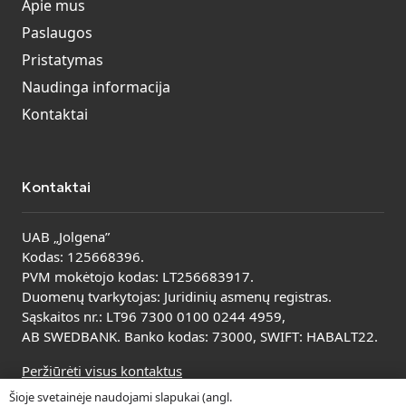
Apie mus
Paslaugos
Pristatymas
Naudinga informacija
Kontaktai
Kontaktai
UAB „Jolgena”
Kodas: 125668396.
PVM mokėtojo kodas: LT256683917.
Duomenų tvarkytojas: Juridinių asmenų registras.
Sąskaitos nr.: LT96 7300 0100 0244 4959,
AB SWEDBANK. Banko kodas: 73000, SWIFT: HABALT22.
Peržiūrėti visus kontaktus
Šioje svetainėje naudojami slapukai (angl.