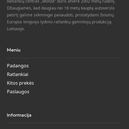
Ratlankių centras „Monza“ duris atvėrė 2002 metų rudenį.
Džiaugiamės, kad daugiau nei 18 metų kauptą autoverslo
patirtį galime sėkmingai panaudoti, pristatydami žinomų
Europos lengvojo lydinio ratlankių gamintojų produkciją
Lietuvoje.
Meniu
Padangos
Ratlankiai
Kitos prekės
Paslaugos
Informacija