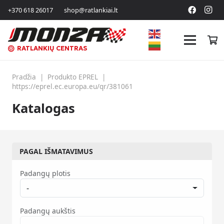
+370 618 26017
shop@ratlankiai.lt
RATLANKIŲ CENTRAS
Pradžia
|
Produkto EPREL
|
https://eprel.ec.europa.eu/qr/381061
Katalogas
PAGAL IŠMATAVIMUS
Padangų plotis
-
Padangų aukštis