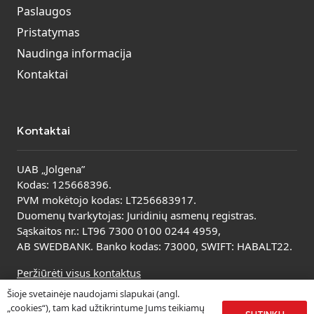
Paslaugos
Pristatymas
Naudinga informacija
Kontaktai
Kontaktai
UAB „Jolgena”
Kodas: 125668396.
PVM mokėtojo kodas: LT256683917.
Duomenų tvarkytojas: Juridinių asmenų registras.
Sąskaitos nr.: LT96 7300 0100 0244 4959,
AB SWEDBANK. Banko kodas: 73000, SWIFT: HABALT22.
Peržiūrėti visus kontaktus
Šioje svetainėje naudojami slapukai (angl.
„cookies“), tam kad užtikrintume Jums teikiamų