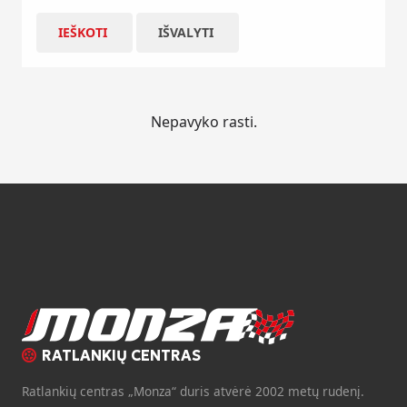
IEŠKOTI
IŠVALYTI
Nepavyko rasti.
RATLANKIŲ CENTRAS
Ratlankių centras „Monza“ duris atvėrė 2002 metų rudenį.