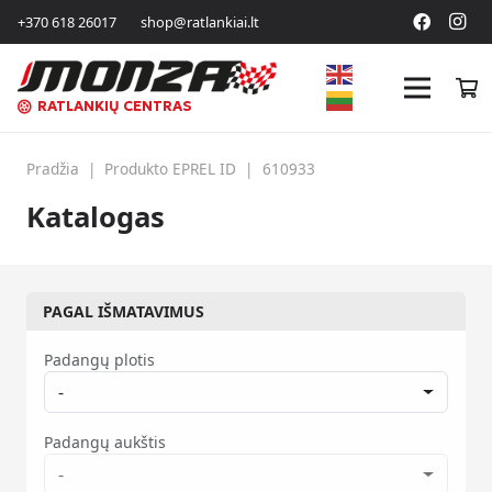
+370 618 26017
shop@ratlankiai.lt
RATLANKIŲ CENTRAS
Pradžia
|
Produkto EPREL ID
|
610933
Katalogas
PAGAL IŠMATAVIMUS
Padangų plotis
-
Padangų aukštis
-